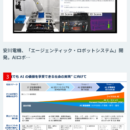
身体・動作解析AIソリューション
映像解析ソリューション kizkia
安川電機、「エージェンティック・ロボットシステム」開
発。AIロボ…
消耗品管理クラウド
生成AIの業務活用は「Safe AI
Gateway」
スマート工場ソリューションkizkia-
Meter