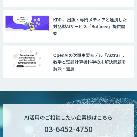
社に合う生成AIの選び方がわかる実践
AI・DXコンサルティング伴走支援サービ
ガイド
ス
KDDI、出版・専門メディアと連携した
対話型AIサービス「Buffmee」提供開
始
FUNNELシリーズ
OpenAIの次期主要モデル「Astra」、
数学と理論計算機科学の未解決問題を
解決・進展
AI受託開発（データ分析・画像認識）
低コスト・短納期のAI受託開発
AI活用のご相談したい企業様はこちら
【現場に特化したAI】映像解析・画像解
03-6452-4750
析総合ソリューション