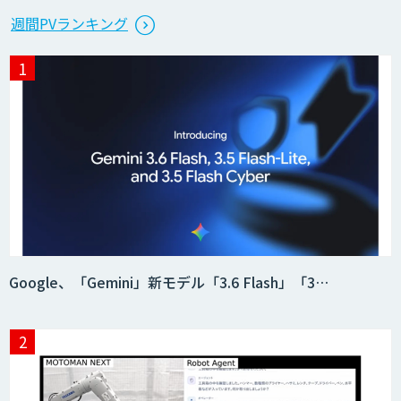
StellaController 2.0
週間PVランキング
検図・照査AI
積算AI
ID ZERO（アイディーゼロ）
Google、「Gemini」新モデル「3.6 Flash」「3…
Video Questor