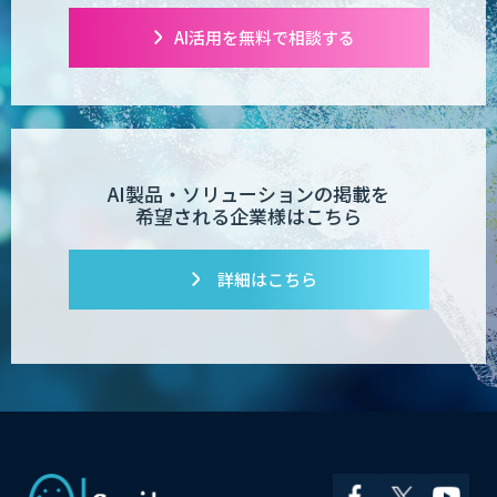
AI活用を無料で相談する
comipro AI
デジパーク
AI製品・ソリューションの掲載を
希望される企業様はこちら
詳細はこちら
デジフロー
コンクリート劣化検出 画像処理技術
SciCS
安全品質AIソリューション