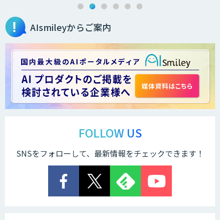
AIsmileyからご案内
AIカメラ搭載ドライブレコーダー「VIA
Mobile360 D700」
LINE WORKS PaperOn
製造業特化の図面DXサービス「図面ベー
ス」
FOLLOW US
SNSをフォローして、最新情報をチェックできます！
TIGEREYE AGENT
顔認証・物体検出向け画像データ販売サ