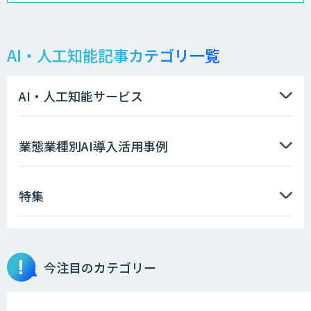
地理空間DX ソリューション
AI・人工知能記事カテゴリ一覧
製造業特化型オーダーメイドAI開発（知
財/FMEA/電気回路/CAD/外観検査）
AI・人工知能サービス
ソフトクリエイトのAI開発サービス
業態業種別AI導入活用事例
特集
AIポチっと
今注目のカテゴリー
TDSEEye