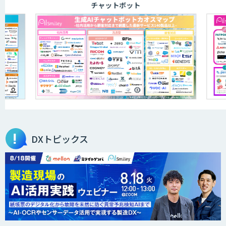
チャットボット
APTOのAI受託開発
高性能・省電力を両立した小型AIゲート
ウェイ「ARTiGO A5000」
アラヤの画像認識AIソリューション
DXトピックス
高性能 AI エンジン搭載エッジシステム
「VAB-5000」
３次元計測アプリRulerless