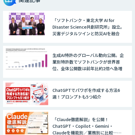
AI・データ活用コンサルティング・受託
開発支援
「ソフトバンク・東北大学 AI for
Disaster Science共創研究所」設立。
物流チェッカー
災害デジタルツインと防災AIを融合
生成AI特許のグローバル動向公開。企
AI 受託開発・導入支援
業別特許数でソフトバンクが世界首
位、全体公開数は前年比約2倍へ急増
TERAS AIカメラソリューション
ChatGPTでパワポを作成する方法6
選！プロンプトも5つ紹介
AIカメラ「GAUDi EYE」
「Claude徹底解説」を公開！
ChatGPT・Copilot・Gemini・
Claudeを機能別／業務別に比較―自