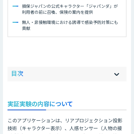
損保ジャパンの公式キャラクター「ジャパンダ」が
利用者の前に召喚、保険の案内を提供
無人・非接触環境における誘導で感染予防対策にも
貢献
ow
de
目次
[
[
]
]
sh
hi
実証実験の内容について
このアプリケーションは、リアプロジェクション投影
技術（キャラクター表示）、人感センサー（人物の接