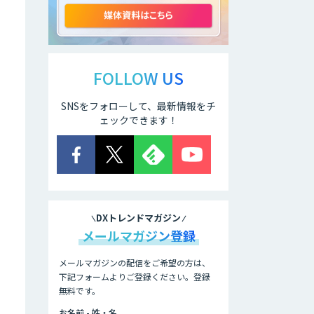
ChatGPT
AI 受託開発・導入
支援
FOLLOW US
SNSをフォローして、最新情報をチ
生成AI活用支援サ
ェックできます！
ービス
FUNNELシリーズ
DXトレンドマガジン
Datatang AIデー
メールマガジン登録
タ処理プラットフ
ォームサービス
メールマガジンの配信をご希望の方は、
下記フォームよりご登録ください。登録
Datatang 高品質
無料です。
AIデータ収集・ア
ノテーションサー
お名前 - 姓・名