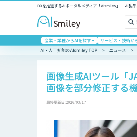
DXを推進するAIポータルメディア「AIsmiley」｜ A
検
索:
産業・業種からAIを探す
サービス・技術から
AI・人工知能のAIsmiley TOP
ニュース
画像生成AIツール「JAP
画像を部分修正する
最終更新日:2026/03/17