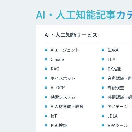
AI・人工知能記事カ
AI・人工知能サービス
AIエージェント
生成AI
Claude
LLM
RAG
DX推進
ボイスボット
音声認識・
AI-OCR
外観検査
検索システム
感情認識・
AI人材育成・教育
アノテーショ
IoT
JDLA
PoC検証
RPAツール