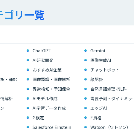
テゴリ一覧
ChatGPT
Gemini
AI研究開発
画像生成AI
おすすめAI企業
チャットボット
翻訳・通訳
画像認識・画像解析
顔認証
異常検知・予知保全
自然言語処理-NLP-
感情解析
AIモデル作成
需要予測・ダイ
ン
AI学習データ作成
エッジAI
G検定
E資格
Salesforce Einstein
Watson（ワトソン）