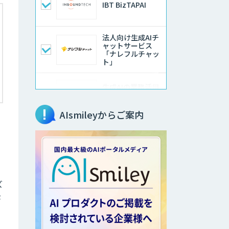
IBT BizTAPAI
法人向け生成AIチ
ャットサービス
「ナレフルチャッ
ト」
生成AIの業務活用
は「Safe AI
Gateway」
AIsmileyからご案内
サテライトAI
音声・画像・動画
データセット販
ズ
売・収集
が
AI・DXコンサルテ
ィング事業 LLM・