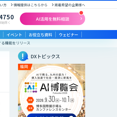
い方
情報提供はこちらから
掲載希望の企業様へ
-4750
AI活用を無料相談
末年始除く
イベント
お役立ち資料
ウェビナー
修正する機能をリリース
DXトピックス