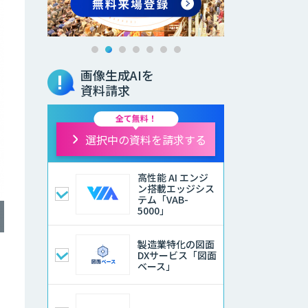
画像生成AIを
資料請求
全て無料！
選択中の資料を請求する
高性能 AI エンジ
ン搭載エッジシス
テム「VAB-
5000」
製造業特化の図面
DXサービス「図面
ベース」