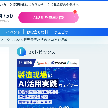
い方
情報提供はこちらから
掲載希望の企業様へ
-4750
AI活用を無料相談
末年始除く
イベント
お役立ち資料
ウェビナー
ベンチマークにおいて世界最高水準のスコアを達成
DXトピックス
ウ
を