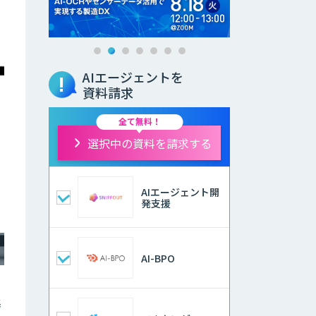
AIエージェントを
資料請求
全て無料！
選択中の資料を請求する
AIエージェント開
発支援
AI-BPO
基