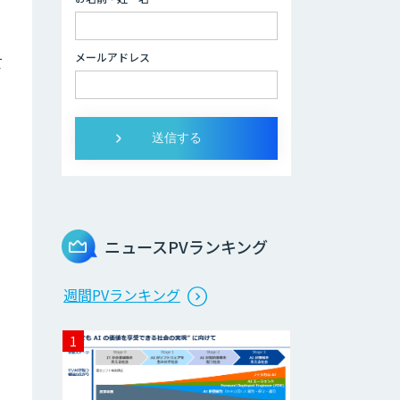
社員」
2層ナレッジ×AI
メールアドレス
て
で顧客コミュニケ
ーションを効率化
「ZEROCK」
て
＜Dify活用＞AIエ
ージェントDRIVE
戦略策定から実装
まで一気通貫のAI
エージェント開発
ニュースPVランキング
Explaza 生成AI
週間PVランキング
Partner｜AIエー
ジェント
業務特化型AIエー
ジェントの開発支
援「業務AIプロ」