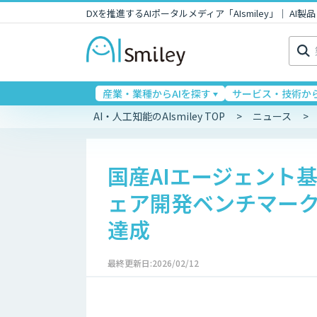
DXを推進するAIポータルメディア「AIsmiley」｜ A
検
索:
産業・業種からAIを探す
サービス・技術から
AI・人工知能のAIsmiley TOP
ニュース
国産AIエージェント基盤
ェア開発ベンチマー
達成
最終更新日:2026/02/12