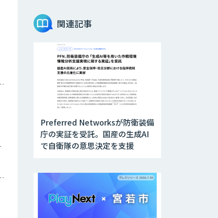
AIエージェントコ
関連記事
ース
DELTA AI AGENT
システム
ナミックプライシング
ニーズを理解する
対話型AIエージェ
ント「AI’mON for
展示会」
Preferred Networksが防衛装備
庁の実証を受託。国産の生成AI
Web接客を進化さ
で自衛隊の意思決定を支援
ツイン
せる対話型AIエー
ジェント
「AI’mON for
WEB」
トメーション・MAツール
AIエージェント構
築支援サービス