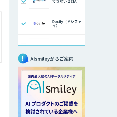
できないゼロAI
Docify（ドシファ
イ）
STORM Platform
AIsmileyからご案内
imprai ezKotae
的
データ分析エージ
ェント
物品輸出から留学
生・研究者のバッ
クチェックまで自