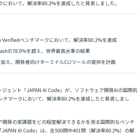
ンチマークにおいて、解決率80.2%を達成したと発表しました。
ench Verifiedベンチマークにおいて、解決率80.2%を達成
 3 Flashの78.0%を超え、世界最高水準の結果
加え、開発者向けターミナルCLIツールの提供を計画
ージェント「JAPAN AI Code」が、ソフトウェア開発AIの国際
iedベンチマークにおいて、解決率80.2%を達成したと発表しまし
がソフトウェア開発の実課題をどの程度解決できるかを測る国際的なベンチ
AN AI Code」は、全500問中401問（解決率80.2%）の解