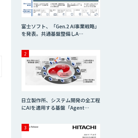
Dify導入支援
富士ソフト、「Gen.2 AI事業戦略」
を発表。共通基盤整備しA…
Dify開発支援
SELFBOT AIエ
ージェント
Dify導入・AIエー
ジェント活用支援
日立製作所、システム開発の全工程
サービス
にAIを適用する基盤「Agent…
製造業特化型オー
ダーメイドAI開発
（知財/FMEA/電気
回路/CAD/外観検