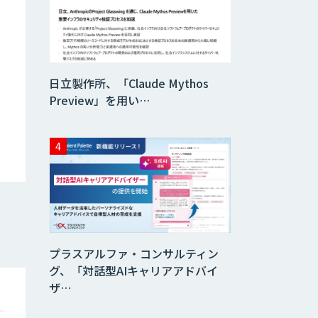
査）
異常検知AI
日立製作所、「Claude Mythos
需要予測＋業務最
Preview」を用い…
適化AIシステム
『KISS』
imprai ezCheck
JAPAN AI HR
プラスアルファ・コンサルティン
グ、「対話型AIキャリアアドバイ
ザ…
miibo