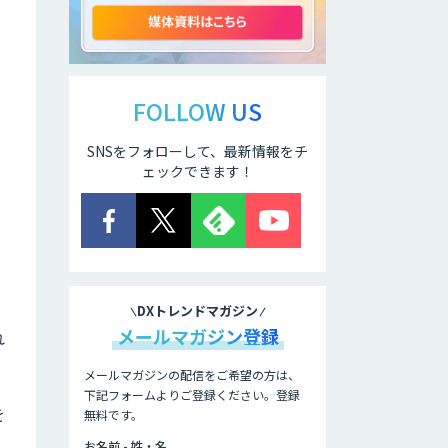
動化。輸出管理
AI「TRAFEED」
JOINT AI Flow
byGMO
FOLLOW US
SNSをフォローして、最新情報をチ
ェックできます！
AIR-NEXUS
営業支援/ 業務自
動化 AI
DXトレンドマガジン
メールマガジン登録
れ
secondz
Agentsense
メールマガジンの配信をご希望の方は、
下記フォームよりご登録ください。登録
を
無料です。
法人向けAIエージ
ェント「OfficeAI
お名前 - 姓・名