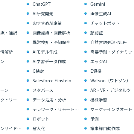
ChatGPT
Gemini
AI研究開発
画像生成AI
おすすめAI企業
チャットボット
翻訳・通訳
画像認識・画像解析
顔認証
異常検知・予知保全
自然言語処理-NLP-
感情解析
AIモデル作成
需要予測・ダイ
ン
AI学習データ作成
エッジAI
G検定
E資格
Salesforce Einstein
Watson（ワトソン）
ーン
メタバース
AR・VR・デジタル
ァクトリー
データ活用・分析
機械学習
テレワーク・リモートワーク
マーケテイングオー
ロボット
予測
営業支援・インサイドセールス
省人化
議事録自動作成