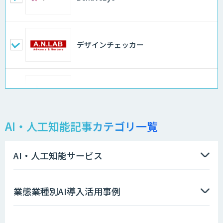
デザインチェッカー
地理空間DX ソリューション
AI・人工知能記事カテゴリ一覧
製造業特化型オーダーメイドAI開発（知
財/FMEA/電気回路/CAD/外観検査）
AI・人工知能サービス
ソフトクリエイトのAI開発サービス
業態業種別AI導入活用事例