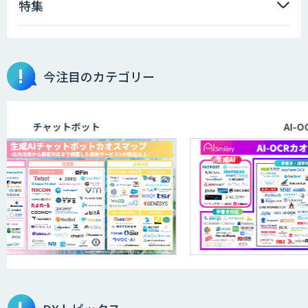
特集
AIポチっと
今注目のカテゴリー
TDSEEye
チャットボット
AI-OCR
APTOのAI受託開発
高性能・省電力を両立した小型AIゲート
ウェイ「ARTiGO A5000」
アラヤの画像認識AIソリューション