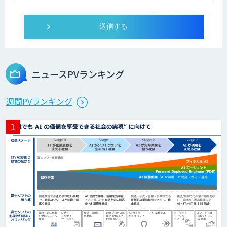
AI開発・伴走支援・内製化支援
オーダーメイドAI開発
ニュースPVランキング
StellaController 2.0
週間PVランキング
検図・照査AI
積算AI