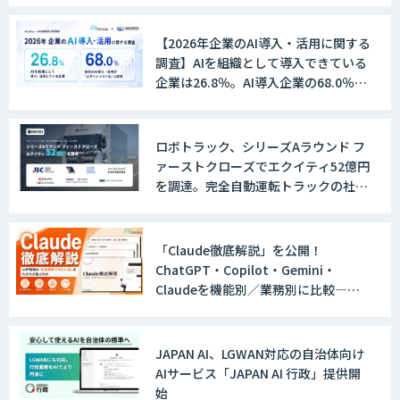
TERAS AIカメラソリューション
【2026年企業のAI導入・活用に関する
調査】AIを組織として導入できている
企業は26.8％。AI導入企業の68.0％
が、自社でのAI導入・活用は「上手く
AIカメラ「GAUDi EYE」
いっている」と回答
ロボトラック、シリーズAラウンド フ
ァーストクローズでエクイティ52億円
AI・DXコンサルティング伴走支援サービ
を調達。完全自動運転トラックの社会
ス
実装に向けた開発・実証を推進
「Claude徹底解説」を公開！
ChatGPT・Copilot・Gemini・
FUNNELシリーズ
Claudeを機能別／業務別に比較―自
社に合う生成AIの選び方がわかる実践
ガイド
JAPAN AI、LGWAN対応の自治体向け
AI受託開発（データ分析・画像認識）
AIサービス「JAPAN AI 行政」提供開
始