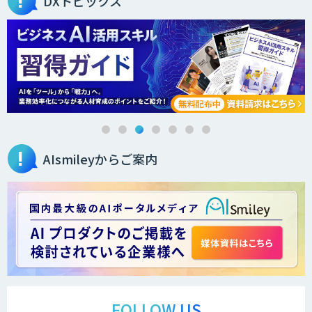
DXトピックス
高性能 AI エンジン搭載エッジシステム
「VAB-5000」
３次元計測アプリRulerless
AIsmileyからご案内
AIカメラ搭載ドライブレコーダー「VIA
Mobile360 D700」
LINE WORKS PaperOn
製造業特化の図面DXサービス「図面ベー
ス」
FOLLOW US