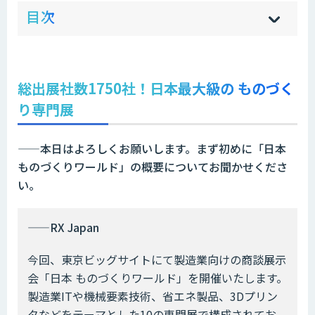
ow
de
目次
[
[
]
]
sh
hi
総出展社数1750社！日本最大級の ものづく
り専門展
——本日はよろしくお願いします。まず初めに「日本
ものづくりワールド」
の概要についてお聞かせくださ
い。
——RX Japan
今回、東京ビッグサイトにて製造業向けの商談展示
会「日本 ものづくりワールド」を開催いたします。
製造業ITや機械要素技術、省エネ製品、3Dプリン
タなどをテーマとした10の専門展で構成されてお