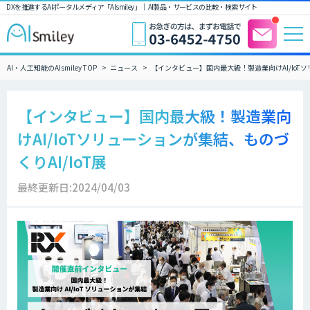
DXを推進するAIポータルメディア「AIsmiley」｜ AI製品・サービスの比較・検索サイト
AI・人工知能のAIsmiley TOP
ニュース
【インタビュー】国内最大級！製造業向けAI/IoTソ
【インタビュー】国内最大級！製造業向
けAI/IoTソリューションが集結、ものづ
くりAI/IoT展
最終更新日:2024/04/03