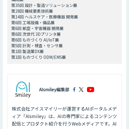
第35回 設計・製造ソリューション展
第28回 機械要素技術展
第14回 ヘルスケア・医療機器 開発展
第6回 工場設備・備品展
第6回 航空・宇宙機器 開発展
第6回 次世代 3Dプリンタ展
第6回 ものづくり AI/IoT展
第5回 計測・検査・センサ展
第1回 製造業DX展
第1回 ものづくり ODM/EMS展
AIsmiley編集部
株式会社アイスマイリーが運営するAIポータルメデ
ィア「AIsmiley」は、AIの専門家によるコンテンツ
配信とプロダクト紹介を行うWebメディアです。AI