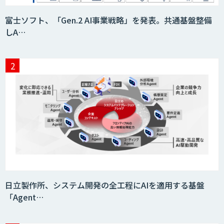
ID ZERO（アイディーゼロ）
富士ソフト、「Gen.2 AI事業戦略」を発表。共通基盤整備
しA…
Video Questor
身体・動作解析AIソリューション
映像解析ソリューション kizkia
日立製作所、システム開発の全工程にAIを適用する基盤
「Agent…
消耗品管理クラウド