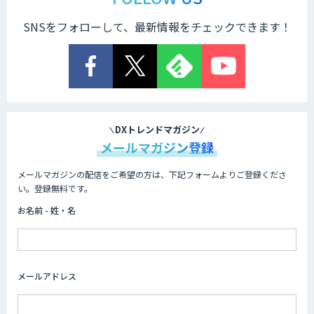
SNSをフォローして、最新情報をチェックできます！
TIGEREYE AGENT
顔認証・物体検出向け画像データ販売サ
ービス
DXトレンドマガジン
メールマガジン登録
メールマガジンの配信をご希望の方は、下記フォームよりご登録くださ
Asteria AIoT Suite｜Gravio – 画像認識
い。登録無料です。
AI活用サービス
お名前 - 姓・名
画像解析・デジタルツイン領域のAI開発
メールアドレス