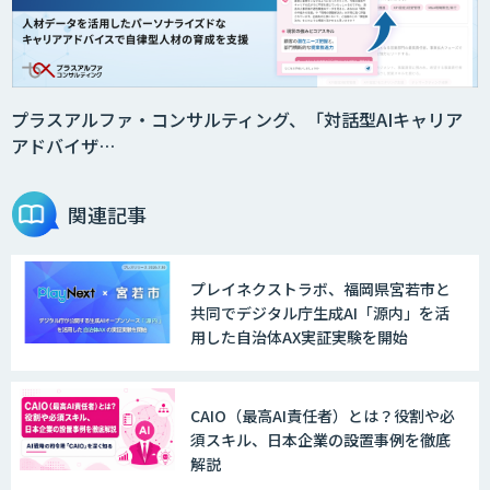
集
法人向けAIドライブレコーダー「ナウ
ト」
プラスアルファ・コンサルティング、「対話型AIキャリア
アドバイザ…
AI・データ活用コンサルティング・受託
開発支援
関連記事
プレイネクストラボ、福岡県宮若市と
物流チェッカー
共同でデジタル庁生成AI「源内」を活
用した自治体AX実証実験を開始
AI 受託開発・導入支援
CAIO（最高AI責任者）とは？役割や必
須スキル、日本企業の設置事例を徹底
解説