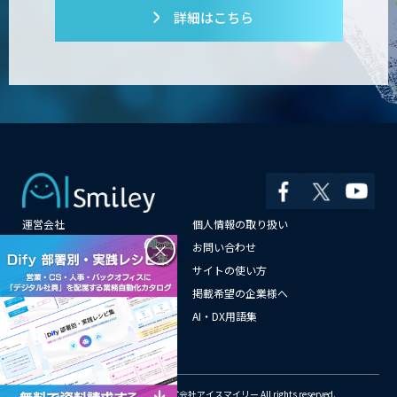
詳細はこちら
コンクリート劣化検出 画像処理技術
SciCS
安全品質AIソリューション
運営会社
個人情報の取り扱い
大型車専用 巻き込み警告システム SEES-
1000シリーズ
×
よくある質問
お問い合わせ
メールマガジン登録
サイトの使い方
情報提供はこちらから
掲載希望の企業様へ
AI企業一覧
AI・DX用語集
Neural Network Console
サイトマップ
© Copyright 2018-2026 株式会社アイスマイリー All rights reserved.