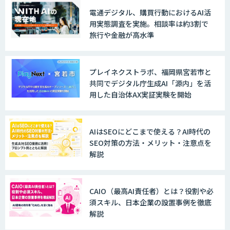
AI 受託開発・導入支援
電通デジタル、購買行動におけるAI活
用実態調査を実施。相談率は約3割で
旅行や金融が高水準
TERAS AIカメラソリューション
プレイネクストラボ、福岡県宮若市と
共同でデジタル庁生成AI「源内」を活
用した自治体AX実証実験を開始
AIカメラ「GAUDi EYE」
AIはSEOにどこまで使える？AI時代の
SEO対策の方法・メリット・注意点を
AI・DXコンサルティング伴走支援サービ
解説
ス
CAIO（最高AI責任者）とは？役割や必
須スキル、日本企業の設置事例を徹底
FUNNELシリーズ
解説