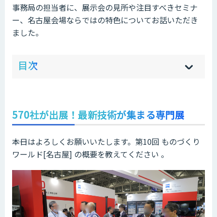
事務局の担当者に、展示会の見所や注目すべきセミナ
ー、名古屋会場ならではの特色についてお話いただき
ました。
ow
de
目次
[
[
]
]
sh
hi
570社が出展！最新技術が集まる専門展
――本日はよろしくお願いいたします。第10回 ものづくり
ワールド[名古屋] の概要を教えてください 。