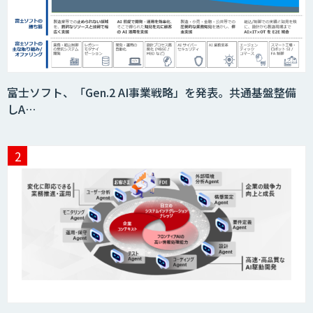
積算AI
ID ZERO（アイディーゼロ）
富士ソフト、「Gen.2 AI事業戦略」を発表。共通基盤整備
しA…
Video Questor
身体・動作解析AIソリューション
映像解析ソリューション kizkia