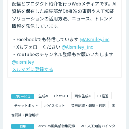
配信とプロダクト紹介を行うWebメディアです。AI
資格を保有した編集部がDX推進の事例や人工知能
ソリューションの活用方法、ニュース、トレンド
情報を発信しています。
・Facebookでも発信しています
@AIsmiley.inc
・Xもフォローください
@AIsmiley_inc
・Youtubeのチャンネル登録もお願いいたします
@aismiley
メルマガに登録する
生成AI
ChatGPT
画像生成AI
DX推進
AIサービス
チャットボット
ボイスボット
音声認識・翻訳・通訳
画
像認識・画像解析
AIsmiley編集部特集記事
AI・人工知能のインタ
特集