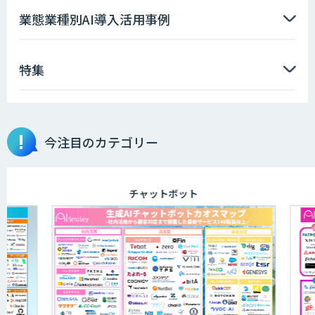
ソフトクリエイトのAI開発サービス
業態業種別AI導入活用事例
特集
AIポチっと
今注目のカテゴリー
TDSEEye
チャットボット
APTOのAI受託開発
高性能・省電力を両立した小型AIゲート
ウェイ「ARTiGO A5000」