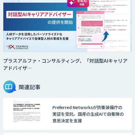
音声・画像・動画データセット販売・収
集
法人向けAIドライブレコーダー「ナウ
ト」
プラスアルファ・コンサルティング、「対話型AIキャリア
アドバイザ…
AI・データ活用コンサルティング・受託
開発支援
関連記事
Preferred Networksが防衛装備庁の
物流チェッカー
実証を受託。国産の生成AIで自衛隊の
意思決定を支援