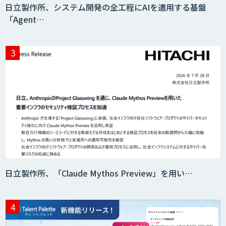
日立製作所、システム開発の全工程にAIを適用する基盤
「Agent…
消耗品管理クラウド
生成AIの業務活用は「Safe AI
Gateway」
スマート工場ソリューションkizkia-
Meter
日立製作所、「Claude Mythos Preview」を用い…
Preferred Networks Visual Inspection
サテライトAI