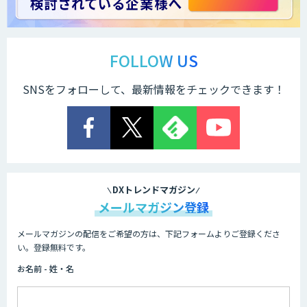
製造業特化の図面DXサービス「図面ベー
ス」
FOLLOW US
SNSをフォローして、最新情報をチェックできます！
TIGEREYE AGENT
顔認証・物体検出向け画像データ販売サ
ービス
DXトレンドマガジン
メールマガジン登録
メールマガジンの配信をご希望の方は、下記フォームよりご登録くださ
Asteria AIoT Suite｜Gravio – 画像認識
い。登録無料です。
AI活用サービス
お名前 - 姓・名