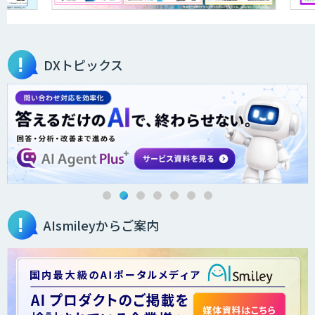
アラヤの画像認識AIソリューション
DXトピックス
高性能 AI エンジン搭載エッジシステム
「VAB-5000」
３次元計測アプリRulerless
AIsmileyからご案内
AIカメラ搭載ドライブレコーダー「VIA
Mobile360 D700」
LINE WORKS PaperOn