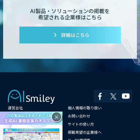
AI製品・ソリューションの掲載を
希望される企業様はこちら
デジフロー
詳細はこちら
コンクリート劣化検出 画像処理技術
SciCS
安全品質AIソリューション
運営会社
個人情報の取り扱い
大型車専用 巻き込み警告システム SEES-
1000シリーズ
×
よくある質問
お問い合わせ
メールマガジン登録
サイトの使い方
情報提供はこちらから
掲載希望の企業様へ