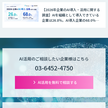
【2026年企業のAI導入・活用に関する
AI受託開発（データ分析・画像認識）
調査】AIを組織として導入できている
企業は26.8％。AI導入企業の68.0％
が、自社でのAI導入・活用は「上手く
いっている」と回答
低コスト・短納期のAI受託開発
【現場に特化したAI】映像解析・画像解
AI活用のご相談したい企業様はこちら
析総合ソリューション
03-6452-4750
comipro AI
AI活用を無料で相談する
デジパーク