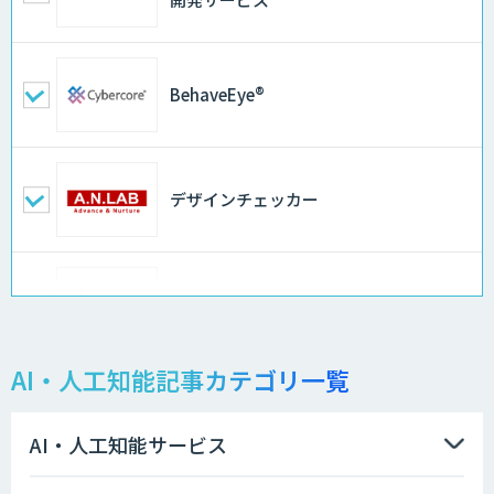
BehaveEye®
デザインチェッカー
地理空間DX ソリューション
AI・人工知能記事カテゴリ一覧
製造業特化型オーダーメイドAI開発（知
財/FMEA/電気回路/CAD/外観検査）
AI・人工知能サービス