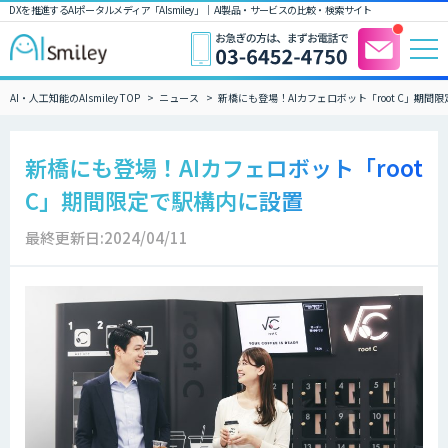
DXを推進するAIポータルメディア「AIsmiley」｜ AI製品・サービスの比較・検索サイト
AI・人工知能のAIsmiley TOP
ニュース
新橋にも登場！AIカフェロボット「root C」期間
新橋にも登場！AIカフェロボット「root
C」期間限定で駅構内に設置
最終更新日:2024/04/11