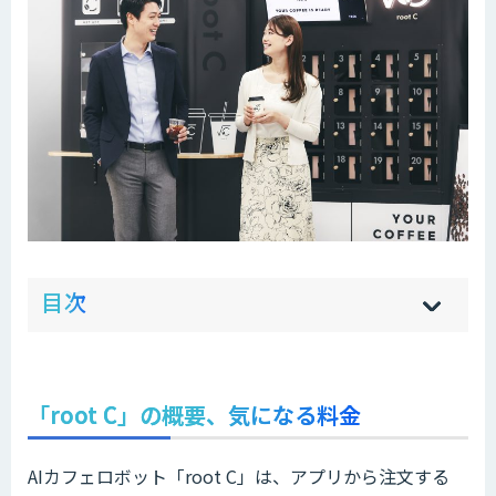
ow
de
目次
[
[
]
]
sh
hi
「root C」の概要、気になる料金
AIカフェロボット「root C」は、アプリから注文する