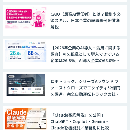
AI 受託開発・導入支援
CAIO（最高AI責任者）とは？役割や必
須スキル、日本企業の設置事例を徹底
解説
TERAS AIカメラソリューション
【2026年企業のAI導入・活用に関する
調査】AIを組織として導入できている
企業は26.8％。AI導入企業の68.0％
が、自社でのAI導入・活用は「上手く
AIカメラ「GAUDi EYE」
いっている」と回答
ロボトラック、シリーズAラウンド フ
ァーストクローズでエクイティ52億円
AI・DXコンサルティング伴走支援サービ
を調達。完全自動運転トラックの社会
ス
実装に向けた開発・実証を推進
「Claude徹底解説」を公開！
ChatGPT・Copilot・Gemini・
FUNNELシリーズ
Claudeを機能別／業務別に比較―自