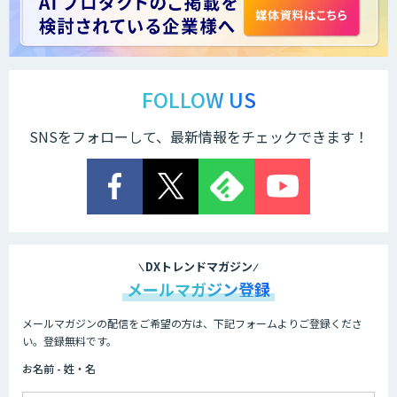
LINE WORKS PaperOn
製造業特化の図面DXサービス「図面ベー
ス」
FOLLOW US
SNSをフォローして、最新情報をチェックできます！
TIGEREYE AGENT
顔認証・物体検出向け画像データ販売サ
ービス
DXトレンドマガジン
メールマガジン登録
メールマガジンの配信をご希望の方は、下記フォームよりご登録くださ
Asteria AIoT Suite｜Gravio – 画像認識
い。登録無料です。
AI活用サービス
お名前 - 姓・名