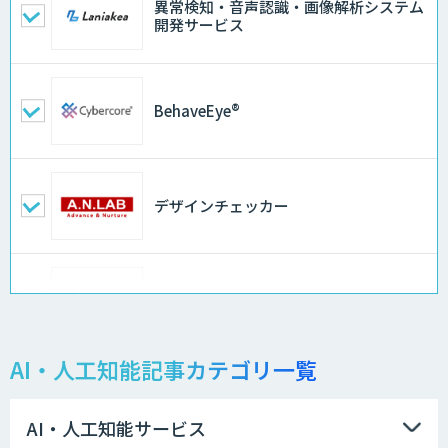
異常検知・音声認識・画像解析システム
開発サービス
BehaveEye®
デザインチェッカー
地理空間DX ソリューション
AI・人工知能記事カテゴリ一覧
製造業特化型オーダーメイドAI開発（知
財/FMEA/電気回路/CAD/外観検査）
AI・人工知能サービス