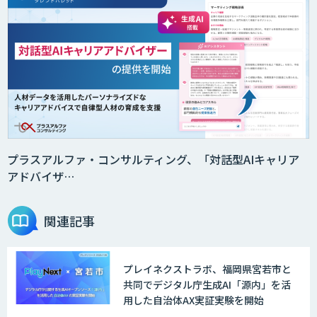
サテライトAI
音声・画像・動画データセット販売・収
集
法人向けAIドライブレコーダー「ナウ
ト」
プラスアルファ・コンサルティング、「対話型AIキャリア
アドバイザ…
AI・データ活用コンサルティング・受託
開発支援
関連記事
プレイネクストラボ、福岡県宮若市と
物流チェッカー
共同でデジタル庁生成AI「源内」を活
用した自治体AX実証実験を開始