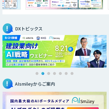
アラヤの画像認識AIソリューション
DXトピックス
高性能 AI エンジン搭載エッジシステム
「VAB-5000」
３次元計測アプリRulerless
AIsmileyからご案内
AIカメラ搭載ドライブレコーダー「VIA
Mobile360 D700」