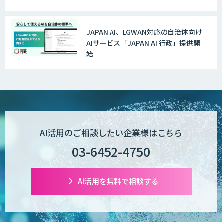
社に合う生成AIの選び方がわかる実践
ガイド
JAPAN AI、LGWAN対応の自治体向け
AI受託開発（データ分析・画像認識）
AIサービス「JAPAN AI 行政」提供開
始
低コスト・短納期のAI受託開発
【現場に特化したAI】映像解析・画像解
AI活用のご相談したい企業様はこちら
析総合ソリューション
03-6452-4750
comipro AI
AI活用を無料で相談する