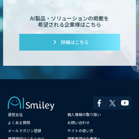
デジパーク
AI製品・ソリューションの掲載を
希望される企業様はこちら
デジフロー
詳細はこちら
コンクリート劣化検出 画像処理技術
SciCS
安全品質AIソリューション
運営会社
個人情報の取り扱い
大型車専用 巻き込み警告システム SEES-
1000シリーズ
よくある質問
お問い合わせ
メールマガジン登録
サイトの使い方
情報提供はこちらから
掲載希望の企業様へ