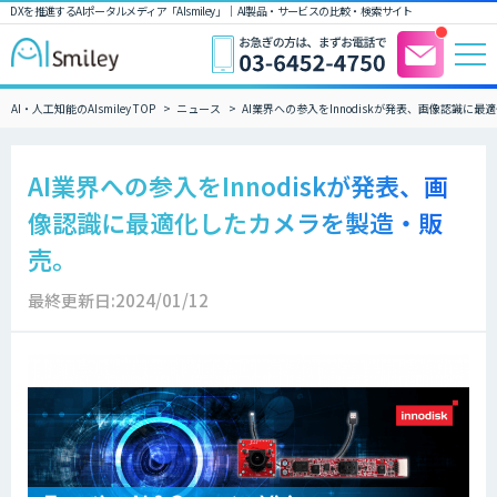
DXを推進するAIポータルメディア「AIsmiley」｜ AI製品・サービスの比較・検索サイト
AI・人工知能のAIsmiley TOP
ニュース
AI業界への参入をInnodiskが発表、画像認識に
AI業界への参入をInnodiskが発表、画
像認識に最適化したカメラを製造・販
売。
最終更新日:2024/01/12