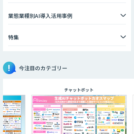
ソフトクリエイトのAI開発サービス
業態業種別AI導入活用事例
特集
AIポチっと
今注目のカテゴリー
TDSEEye
チャットボット
APTOのAI受託開発
高性能・省電力を両立した小型AIゲート
ウェイ「ARTiGO A5000」