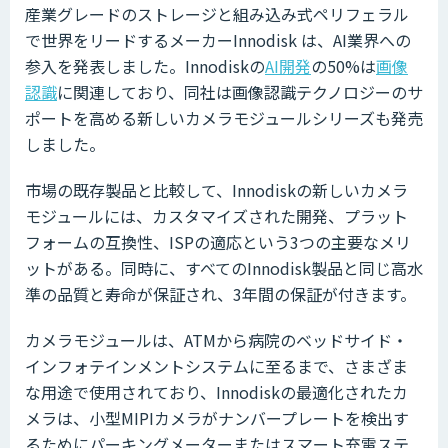
産業グレードのストレージと組み込み式ペリフェラル
で世界をリードするメーカーInnodisk は、AI業界への
参入を発表しました。Innodiskの
AI開発
の50%は
画像
認識
に関連しており、同社は画像認識テクノロジーのサ
ポートを高める新しいカメラモジュールシリーズも発売
しました。
市場の既存製品と比較して、Innodiskの新しいカメラ
モジュールには、カスタマイズされた開発、プラット
フォームの互換性、ISPの適応という3つの主要なメリ
ットがある。同時に、すべてのInnodisk製品と同じ高水
準の品質と寿命が保証され、3年間の保証が付きます。
カメラモジュールは、ATMから病院のベッドサイド・
インフォテインメントシステムに至るまで、さまざま
な用途で使用されており、Innodiskの最適化されたカ
メラは、小型MIPIカメラがナンバープレートを検出す
るためにパーキングメーターまたはスマート充電ステ