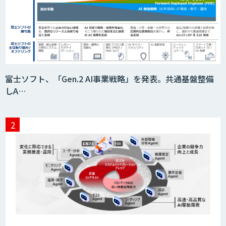
積算AI
ID ZERO（アイディーゼロ）
富士ソフト、「Gen.2 AI事業戦略」を発表。共通基盤整備
しA…
Video Questor
身体・動作解析AIソリューション
映像解析ソリューション kizkia