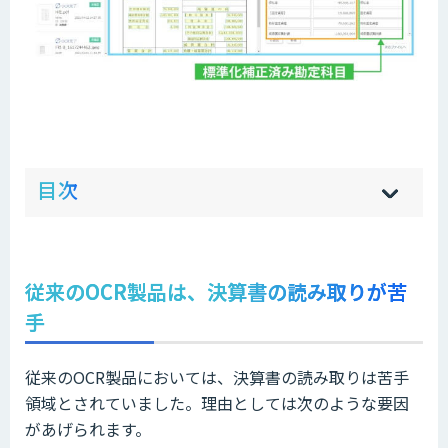
ow
de
目次
[
[
]
]
sh
hi
従来のOCR製品は、決算書の読み取りが苦
手
従来のOCR製品においては、決算書の読み取りは苦手
領域とされていました。理由としては次のような要因
があげられます。