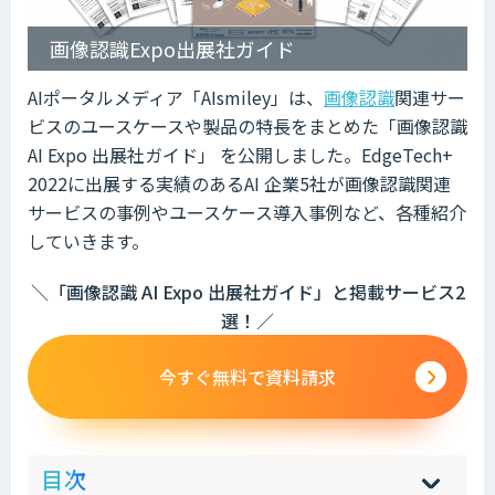
画像認識Expo出展社ガイド
AIポータルメディア「AIsmiley」は、
画像認識
関連サー
ビスのユースケースや製品の特長をまとめた「画像認識
AI Expo 出展社ガイド」 を公開しました。EdgeTech+
2022に出展する実績のあるAI 企業5社が画像認識関連
サービスの事例やユースケース導入事例など、各種紹介
していきます。
＼「画像認識 AI Expo 出展社ガイド」と掲載サービス2
選！／
今すぐ無料で資料請求
ow
de
目次
[
[
]
]
sh
hi