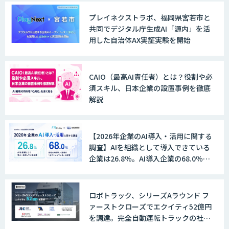
プレイネクストラボ、福岡県宮若市と
共同でデジタル庁生成AI「源内」を活
用した自治体AX実証実験を開始
CAIO（最高AI責任者）とは？役割や必
須スキル、日本企業の設置事例を徹底
解説
【2026年企業のAI導入・活用に関する
調査】AIを組織として導入できている
企業は26.8％。AI導入企業の68.0％
が、自社でのAI導入・活用は「上手く
いっている」と回答
ロボトラック、シリーズAラウンド フ
ァーストクローズでエクイティ52億円
を調達。完全自動運転トラックの社会