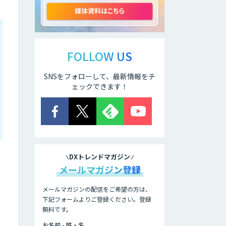
APTOのAI受託開
発
FOLLOW US
SNSをフォローして、最新情報をチ
アポメイト
ェックできます！
音声認識向け多言
語音声コーパス販
売サービス
DXトレンドマガジン
IBT BizTAPAI
メールマガジン登録
メールマガジンの配信をご希望の方は、
下記フォームよりご登録ください。登録
AI開発・伴走支
無料です。
援・内製化支援
お名前 - 姓・名