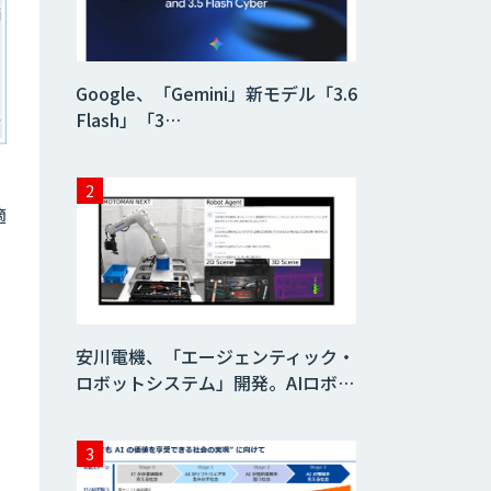
AI 受託開発・導入
支援
Google、「Gemini」新モデル「3.6
Flash」「3…
FUNNELシリーズ
適
YOMEL
PKSHA Speech
Insight
安川電機、「エージェンティック・
ロボットシステム」開発。AIロボ…
Neural Network
Console