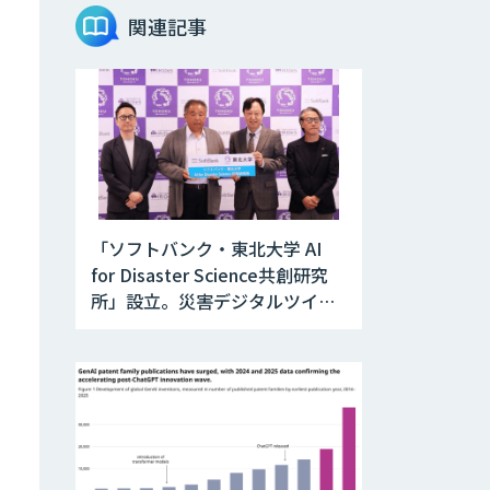
ノテーションサー
関連記事
ビス
AIボイス変換
Voidol -Powered
by リアチェン
voice
Sakura TALK
「ソフトバンク・東北大学 AI
for Disaster Science共創研究
応対品質チェック
所」設立。災害デジタルツイン
支援サービス「AI
Log」
と防災AIを融合
コンタクトセンタ
ー向け応対支援サ
ービス「AI Dig」