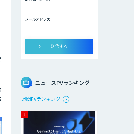
LINEWORKS
AiCall（VOICEIVR）
メールアドレス
Voice Space
用
AmiVoice ISR
Studio
ニュースPVランキング
理
サテライトAI
内
週間PVランキング
音声・画像・動画
データセット販
売・収集