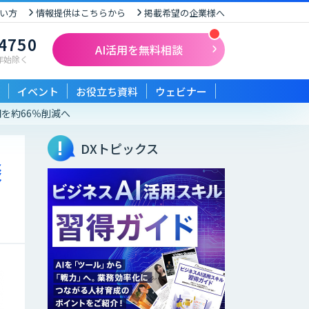
い方
情報提供はこちらから
掲載希望の企業様へ
-4750
AI活用を無料相談
末年始除く
イベント
お役立ち資料
ウェビナー
を約66％削減へ
DXトピックス
談