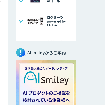
AIコール
ログミーツ
powered by
GPT-4
QM Agent
AIsmileyからご案内
AIコンシェルジュ
®
AI音声生成
ElevenLabs
ソフトクリエイト
のAI開発サービス