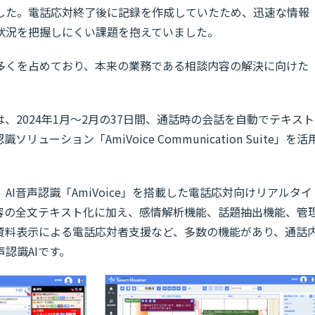
した。電話応対終了後に記録を作成していたため、迅速な情報
状況を把握しにくい課題を抱えていました。
多くを占めており、本来の業務である相談内容の解決に向けた
。
、2024年1月～2月の37日間、通話時の会話を自動でテキスト
ーション「AmiVoice Communication Suite」を活
uite」は、AI音声認識「AmiVoice」を搭載した電話応対向けリアルタイ
容の全文テキスト化に加え、感情解析機能、話題抽出機能、管
資料表示による電話応対者支援など、多数の機能があり、通話
認識AIです。