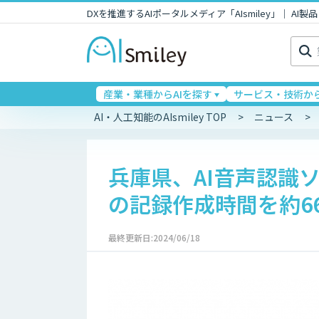
DXを推進するAIポータルメディア「AIsmiley」｜ A
検
索:
産業・業種からAIを探す
サービス・技術から
AI・人工知能のAIsmiley TOP
ニュース
兵庫県、AI音声認識
の記録作成時間を約6
最終更新日:2024/06/18