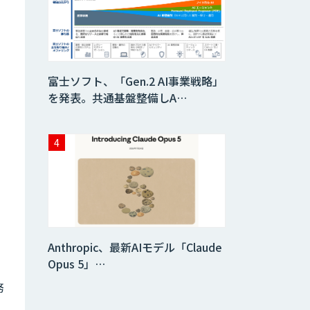
自然言語処理
DHK CANVAS
富士ソフト、「Gen.2 AI事業戦略」
を発表。共通基盤整備しA…
Nuance
Gatekeeper 声紋
認証ソリューショ
ン
音声認識／対話型
AIのソリューショ
ン
Datatang AIデー
Anthropic、最新AIモデル「Claude
タ処理プラットフ
Opus 5」…
ォームサービス
務
Datatang 高品質
AIデータ収集・ア