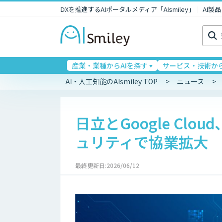
DXを推進するAIポータルメディア「AIsmiley」｜ A
検
索:
産業・業種からAIを探す
サービス・技術から
AI・人工知能のAIsmiley TOP
ニュース
日立とGoogle Clo
ュリティで協業拡大
最終更新日:2026/06/12