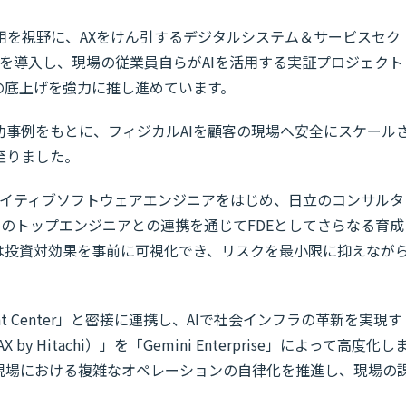
用を視野に、AXをけん引するデジタルシステム＆サービスセク
rise」を導入し、現場の従業員自らがAIを活用する実証プロジェクト
の底上げを強力に推し進めています。
功事例をもとに、フィジカルAIを顧客の現場へ安全にスケール
至りました。
のAIネイティブソフトウェアエンジニアをはじめ、日立のコンサルタ
loudのトップエンジニアとの連携を通じてFDEとしてさらなる育成
は投資対効果を事前に可視化でき、リスクを最小限に抑えなが
oyment Center」と密接に連携し、AIで社会インフラの革新を実現す
 Hitachi）」を「Gemini Enterprise」によって高度化し
現場における複雑なオペレーションの自律化を推進し、現場の