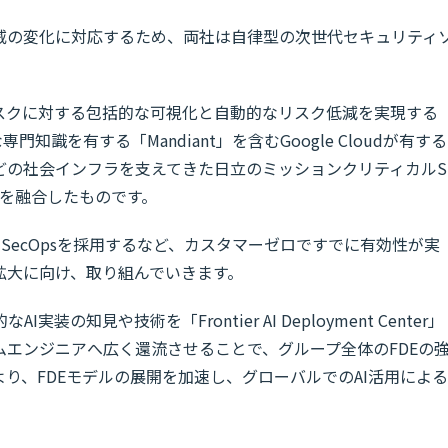
威の変化に対応するため、両社は自律型の次世代セキュリティ
リスクに対する包括的な可視化と自動的なリスク低減を実現する
知識を有する「Mandiant」を含むGoogle Cloudが有する
どの社会インフラを支えてきた日立のミッションクリティカルS
ジを融合したものです。
e SecOpsを採用するなど、カスタマーゼロですでに有効性が実
拡大に向け、取り組んでいきます。
の知見や技術を「Frontier AI Deployment Center」
エンジニアへ広く還流させることで、グループ全体のFDEの
り、FDEモデルの展開を加速し、グローバルでのAI活用による