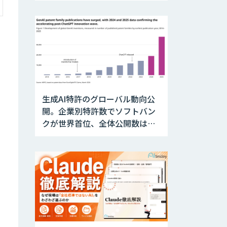
開発・実証を推進
生成AI特許のグローバル動向公
開。企業別特許数でソフトバン
クが世界首位、全体公開数は前
年比約2倍へ急増