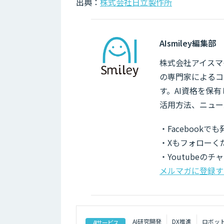
出典：
株式会社日立製作所
AIsmiley編集部
株式会社アイスマイ
の専門家によるコ
す。AI資格を保
活用方法、ニュー
・Facebook
・Xもフォローく
・Youtubeの
メルマガに登録す
AI研究開発
DX推進
ロボッ
AIサービス