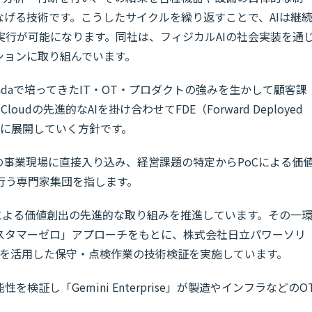
げる技術です。こうしたサイクルを繰り返すことで、AIは継
実行が可能になります。同社は、フィジカルAIの社会実装を通
ションに取り組んでいます。
daで培ってきたIT・OT・プロダクトの強みを生かして顧客課
oudの先進的なAIを掛け合わせてFDE（Forward Deployed
バルに展開していく方針です。
の事業現場に直接入り込み、経営課題の特定からPoCによる価
行う専門家集団を指します。
活用による価値創出の先進的な取り組みを推進しています。その一
スタマーゼロ」アプローチをもとに、株式会社日立パワーソリ
rise」を活用した保守・点検作業の技術検証を実施しています。
証し「Gemini Enterprise」が製造やインフラなどのO