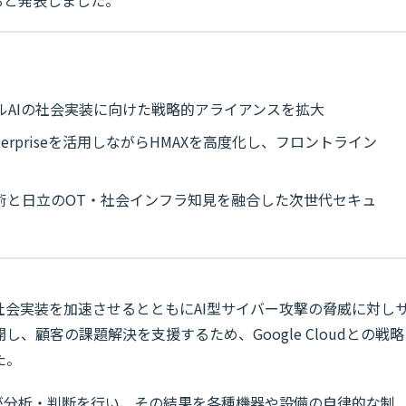
ィジカルAIの社会実装に向けた戦略的アライアンスを拡大
Enterpriseを活用しながらHMAXを高度化し、フロントライン
ティ技術と日立のOT・社会インフラ知見を融合した次世代セキュ
社会実装を加速させるとともにAI型サイバー攻撃の脅威に対し
、顧客の課題解決を支援するため、Google Cloudとの戦略
た。
Iが分析・判断を行い、その結果を各種機器や設備の自律的な制