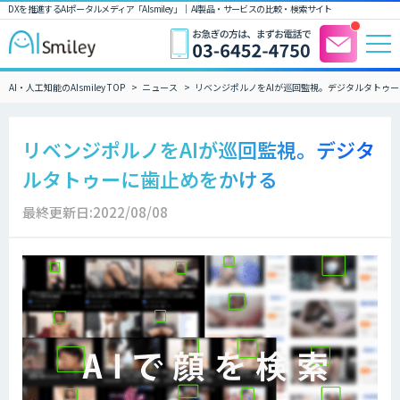
DXを推進するAIポータルメディア「AIsmiley」｜ AI製品・サービスの比較・検索サイト
AI・人工知能のAIsmiley TOP
ニュース
リベンジポルノをAIが巡回監視。デジタルタトゥ
リベンジポルノをAIが巡回監視。デジタ
ルタトゥーに歯止めをかける
最終更新日:2022/08/08