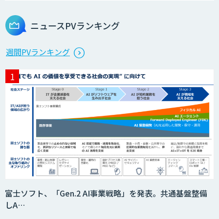
Dify導入支援
ニュースPVランキング
Dify開発支援
週間PVランキング
貴社専用ナレッジAI構築
SELFBOT AIエージェント
HEROZ ASK
富士ソフト、「Gen.2 AI事業戦略」を発表。共通基盤整備
しA…