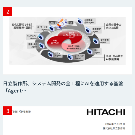
異常検知AI
需要予測＋業務最適化AIシステム
『KISS』
AI音声生成 ElevenLabs
日立製作所、システム開発の全工程にAIを適用する基盤
「Agent…
imprai ezCheck
miibo