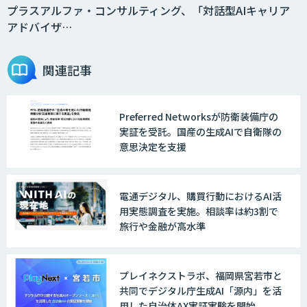
ント「AI’mON for WEB」
プラスアルファ・コンサルティング、「対話型AIキャリア
アドバイザ…
AI Driven Develeopment Service
関連記事
Preferred Networksが防衛装備庁の
生成AI研修サービス「CCAL研修」
実証を受託。国産の生成AIで自衛隊の
意思決定を支援
伴走型でAI活用を定着させる「生成AIブ
電通デジタル、購買行動におけるAI活
ートキャンプ」
用実態調査を実施。相談率は約3割で
旅行や金融が高水準
AIガイドライン策定コンサルティング
プレイネクストラボ、福岡県宮若市と
共同でデジタル庁生成AI「源内」を活
用した自治体AX実証実験を開始