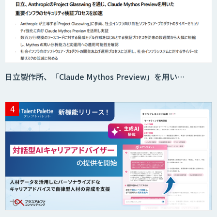
AI活用e-Learningサービス
CAIWA Service Viii（カイワサービスヴィ
日立製作所、「Claude Mythos Preview」を用い…
ー）
RAGデータ作成ツール
ニーズを理解する対話型AIエージェント
「AI’mON for 展示会」
Web接客を進化させる対話型AIエージェ