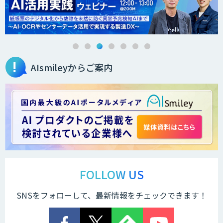
法人向けAIエージェント「OfficeAI社
員」
AIsmileyからご案内
2層ナレッジ×AIで顧客コミュニケーシ
ョンを効率化「ZEROCK」
＜Dify活用＞AIエージェントDRIVE
運営を自動化し、コミュニティで収益化
する「TIMEWELL BASE」
FOLLOW US
SNSをフォローして、最新情報をチェックできます！
WARP NEXT