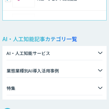
AI-BPO
AI・人工知能記事カテゴリ一覧
データ分析/AI開発/コンサルティング
AI・人工知能サービス
Docify（ドシファイ）
業態業種別AI導入活用事例
特集
imprai ezKotae