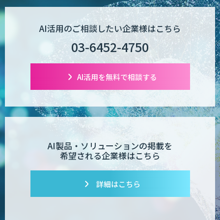
生成AI×業務改善研修 ベーシックプラン
AI活用のご相談したい企業様はこちら
03-6452-4750
m2view
AI活用を無料で相談する
【特許調査特化】生成AI構築サービス
AI製品・ソリューションの掲載を
希望される企業様はこちら
対話型AI×データ分析で顧客接点を革新
する
詳細はこちら
SAMURAI YOSHINA