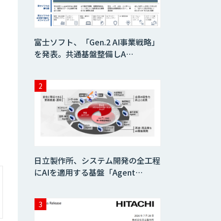
AIコール
富士ソフト、「Gen.2 AI事業戦略」
を発表。共通基盤整備しA…
imprai ezKotae
ログミーツ
powered by
GPT-4
Microcosm×AIエ
ンジニアでオンプ
レミスのAI導入支
日立製作所、システム開発の全工程
援サービス
にAIを適用する基盤「Agent…
生成AI活用 1day
ブートキャンプ