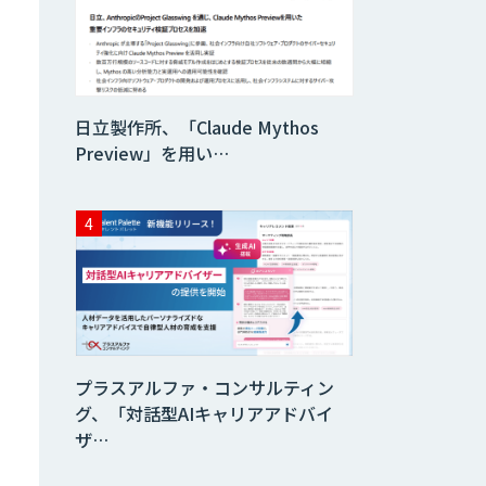
データ分析エージ
ェント
「AI課題の⽬利
日立製作所、「Claude Mythos
き」コンサルティ
ングサービス
Preview」を用い…
フィジカルAI・AI
ロボット向け教師
データ収集・作成
SaaS・サブスク
向け収益管理プラ
ットフォーム「ソ
アスク」
プラスアルファ・コンサルティン
JOINT AI Flow
グ、「対話型AIキャリアアドバイ
byGMO
ザ…