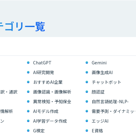
テゴリ一覧
ChatGPT
Gemini
AI研究開発
画像生成AI
おすすめAI企業
チャットボット
翻訳・通訳
画像認識・画像解析
顔認証
異常検知・予知保全
自然言語処理-NLP-
感情解析
AIモデル作成
需要予測・ダイ
ン
AI学習データ作成
エッジAI
G検定
E資格