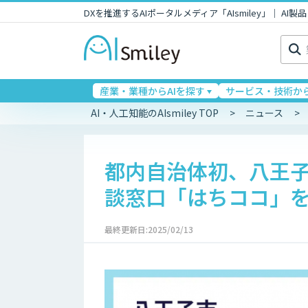
DXを推進するAIポータルメディア「AIsmiley」｜ A
検
索:
産業・業種からAIを探す
サービス・技術から
AI・人工知能のAIsmiley TOP
ニュース
都内自治体初、八王子
談窓口「はちココ」
最終更新日:2025/02/13