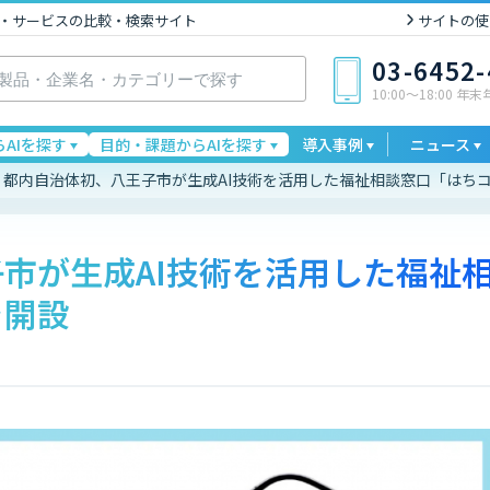
I製品・サービスの比較・検索サイト
サイトの使
03-6452
10:00〜18:00 年
AIを探す
目的・課題からAIを探す
導入事例
ニュース
都内自治体初、八王子市が生成AI技術を活用した福祉相談窓口「はち
市が生成AI技術を活用した福祉
を開設