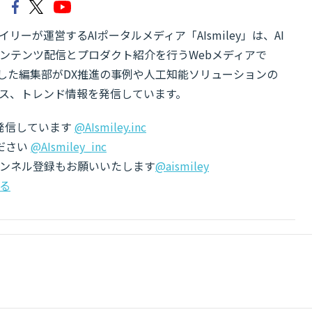
リーが運営するAIポータルメディア「AIsmiley」は、AI
ンテンツ配信とプロダクト紹介を行うWebメディアで
有した編集部がDX推進の事例や人工知能ソリューションの
ス、トレンド情報を発信しています。
でも発信しています
@AIsmiley.inc
ださい
@AIsmiley_inc
チャンネル登録もお願いいたします
@aismiley
る