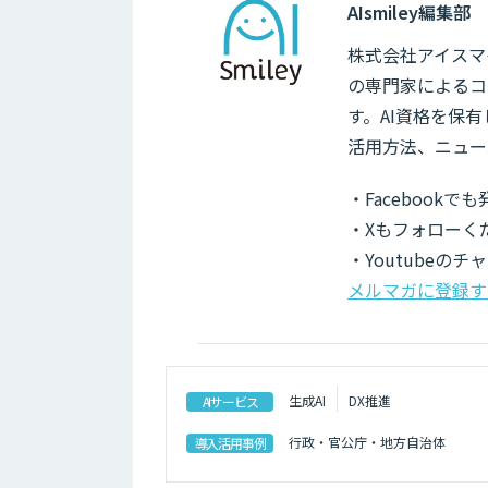
AIsmiley編集部
株式会社アイスマイ
の専門家によるコ
す。AI資格を保
活用方法、ニュー
・Facebook
・Xもフォローく
・Youtubeの
メルマガに登録す
生成AI
DX推進
AIサービス
行政・官公庁・地方自治体
導入活用事例