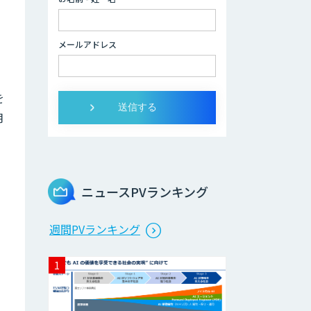
データ分析/AI開
発/コンサルティン
メールアドレス
グ
を
Docify（ドシファ
イ）
月
STORM Platform
ニュースPVランキング
Cogent AI
。
週間PVランキング
Cabinet
AI/DX研修