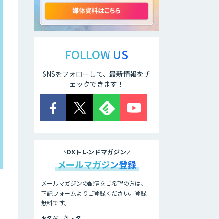
ELYZA Works
with KDDI
FOLLOW US
SNSをフォローして、最新情報をチ
JAPAN AI
KNOWLEDGE
ェックできます！
医療文書作成を効
率化する生成
AI「OPTiM AI ホ
スピタル」
DXトレンドマガジン
オーダーメイドAI
メールマガジン登録
人材育成研修
メールマガジンの配信をご希望の方は、
下記フォームよりご登録ください。登録
無料です。
Brain Plus for
Sales
お名前 - 姓・名