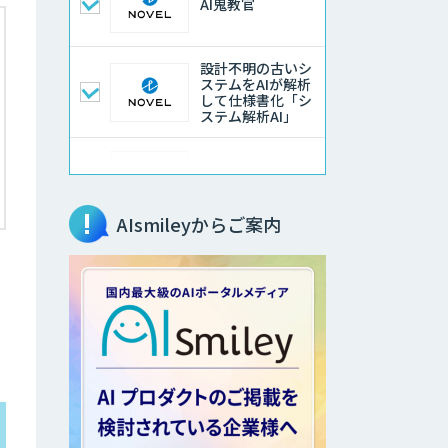
AI鬼教官
設計不明の古いシ
ステムをAIが解析
して仕様書化「シ
ステム解析AI」
LLMOチェキ
AIsmileyからご案内
AIエージェント開
発支援
AIエンジニアアカ
デミー（バイブコ
ーディング研修）
aiDAPTIV+