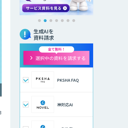
生成AIを
資料請求
全て無料！
選択中の資料を請求する
PKSHA FAQ
神対応AI
始