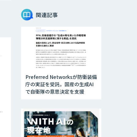
Teachme Biz
関連記事
AIR-NEXUS
Acompany セキ
ュアチャット
Preferred Networksが防衛装備
AI価格調査ツール
庁の実証を受託。国産の生成AI
Smapra
で自衛隊の意思決定を支援
secondz
ナミックプライシング
Agentsense