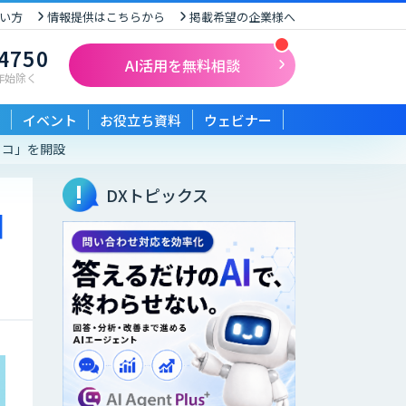
い方
情報提供はこちらから
掲載希望の企業様へ
-4750
AI活用を無料相談
末年始除く
イベント
お役立ち資料
ウェビナー
ココ」を開設
DXトピックス
相