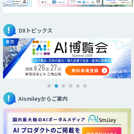
ローカルLLM×RAG「Cosnex」
DXトピックス
法人向けAIドライブレコーダー「ナウ
ト」
低コスト・短納期のAI受託開発
AIsmileyからご案内
デジパーク
デジフロー