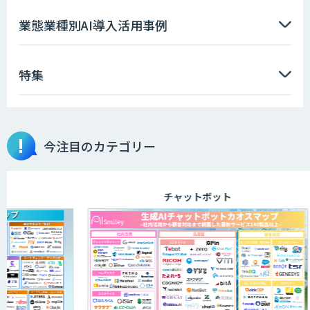
アラヤのエッジAIコンサルティング
業態業種別AI導入活用事例
特集
高性能・省電力を両立した小型AIゲート
ウェイ「ARTiGO A5000」
高性能 AI エンジン搭載エッジシステム
今注目のカテゴリー
「VAB-5000」
チャットボット
AI Canvas
Asteria AIoT Suite｜Gravio – 画像認識
AI活用サービス