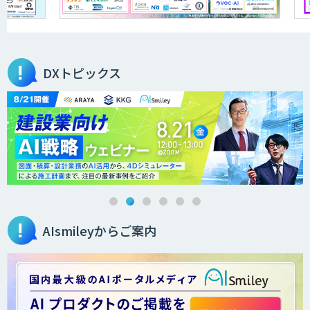
営業支援/ 業務自動化 AI
DXトピックス
secondz Agentsense
法人向けAIエージェント「OfficeAI社
員」
AIsmileyからご案内
2層ナレッジ×AIで顧客コミュニケーシ
ョンを効率化「ZEROCK」
＜Dify活用＞AIエージェントDRIVE