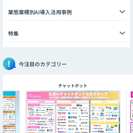
imprai ezKotae
業態業種別AI導入活用事例
特集
データ分析エージェント
物品輸出から留学生・研究者のバックチ
今注目のカテゴリー
ェックまで自動化。輸出管理
AI「TRAFEED」
チャットボット
JOINT AI Flow byGMO
AIR-NEXUS