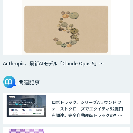
スクレイプPro
SAT
DX推進のパートナーに「ジンベイ 生成
AI・DXコンサルティング」
Anthropic、最新AIモデル「Claude Opus 5」…
関連記事
Agentforce
ロボトラック、シリーズAラウンド フ
ァーストクローズでエクイティ52億円
JAPAN AI SALES
を調達。完全自動運転トラックの社会
実装に向けた開発・実証を推進