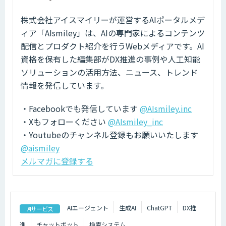
株式会社アイスマイリーが運営するAIポータルメデ
ィア「AIsmiley」は、AIの専門家によるコンテンツ
配信とプロダクト紹介を行うWebメディアです。AI
資格を保有した編集部がDX推進の事例や人工知能
ソリューションの活用方法、ニュース、トレンド
情報を発信しています。
・Facebookでも発信しています
@AIsmiley.inc
・Xもフォローください
@AIsmiley_inc
・Youtubeのチャンネル登録もお願いいたします
@aismiley
メルマガに登録する
AIエージェント
生成AI
ChatGPT
DX推
AIサービス
進
チャットボット
検索システム