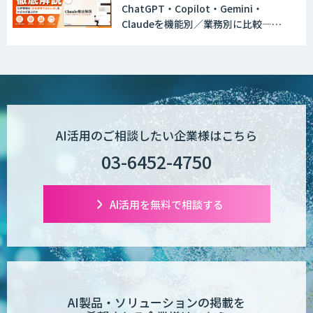
ChatGPT・Copilot・Gemini・
Claudeを機能別／業務別に比較―自
図面検索AI
社に合う生成AIの選び方がわかる実践
ガイド
図面生成AI
AI活用のご相談したい企業様はこちら
03-6452-4750
AI Worker
AI活用を無料で相談する
【営業特化】AIエージェント構築サービ
ス
AI製品・ソリューションの掲載を
TIGEREYE AGENT