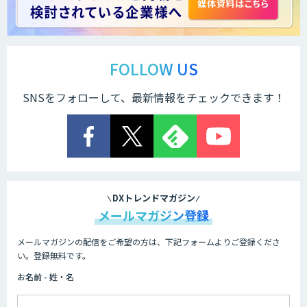
戦略策定から実装まで一気通貫のAIエー
ジェント開発
FOLLOW US
SNSをフォローして、最新情報をチェックできます！
Explaza 生成AI Partner｜AIエージェン
ト
業務特化型AIエージェントの開発支援
「業務AIプロ」
DXトレンドマガジン
メールマガジン登録
メールマガジンの配信をご希望の方は、下記フォームよりご登録くださ
Dify導入支援
い。登録無料です。
お名前 - 姓・名