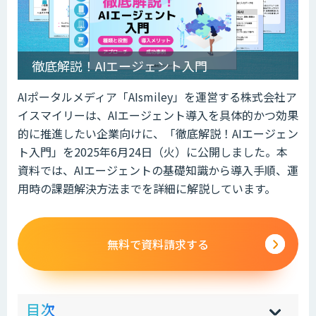
徹底解説！AIエージェント入門
AIポータルメディア「AIsmiley」を運営する株式会社ア
イスマイリーは、AIエージェント導入を具体的かつ効果
的に推進したい企業向けに、「徹底解説！AIエージェン
ト入門」を2025年6月24日（火）に公開しました。本
資料では、AIエージェントの基礎知識から導入手順、運
用時の課題解決方法までを詳細に解説しています。
無料で資料請求する
ow
de
目次
[
[
]
]
sh
hi