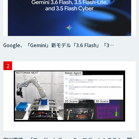
需要予測＋業務最適化AIシステム
『KISS』
imprai ezCheck
Google、「Gemini」新モデル「3.6 Flash」「3…
JAPAN AI HR
miibo
AIエージェントコース