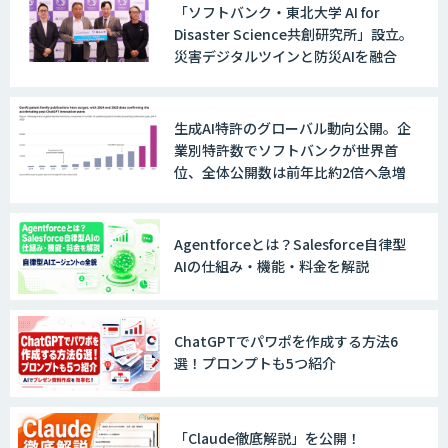
「ソフトバンク・東北大学 AI for
JAPAN AI MARKETING
Disaster Science共創研究所」設立。
災害デジタルツインと防災AIを融合
ノウハウが必要な受注業務をAIエージェ
ントが自動処理します 『Knowfa（ノウ
生成AI特許のグローバル動向公開。企
ファ）受注AIエージェント』
業別特許数でソフトバンクが世界首
位、全体公開数は前年比約2倍へ急増
MANA Buddy
Agentforceとは？Salesforce自律型
AIの仕組み・機能・料金を解説
データ構造化ソリューション「DX-laei」
ChatGPTでパワポを作成する方法6
選！プロンプトも5つ紹介
MµgenGAI
「Claude徹底解説」を公開！