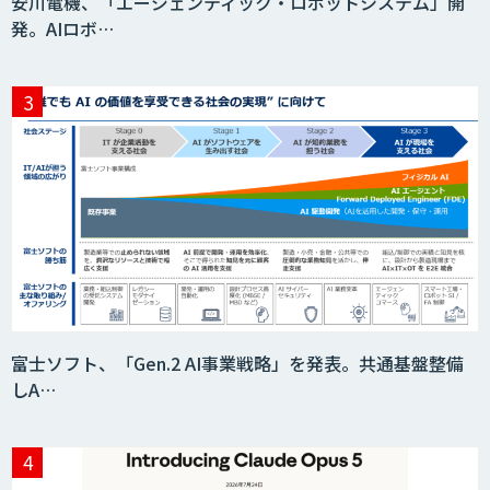
安川電機、「エージェンティック・ロボットシステム」開
発。AIロボ…
DELTA AI AGENT システム
ニーズを理解する対話型AIエージェント
「AI’mON for 展示会」
Web接客を進化させる対話型AIエージェ
ント「AI’mON for WEB」
富士ソフト、「Gen.2 AI事業戦略」を発表。共通基盤整備
しA…
AIエージェント構築支援サービス