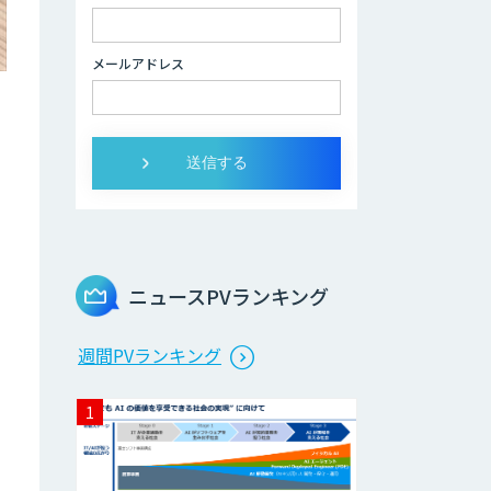
のAI受託開発
メールアドレス
デジパーク
デジフロー
AIアルゴリズム
「Package20」
ニュースPVランキング
週間PVランキング
エッジデバイス 組
込AIモデル開発受
託
Datatang AIデー
タ処理プラットフ
ォームサービス