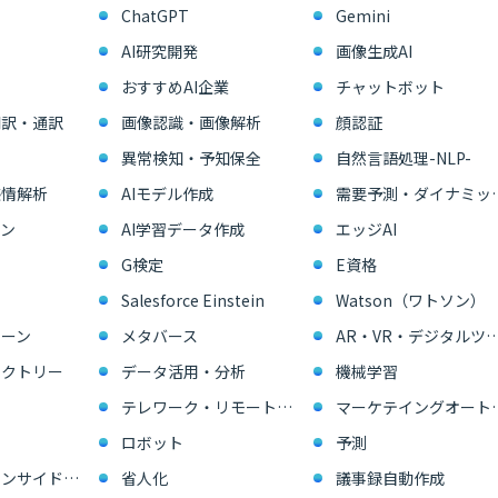
ChatGPT
Gemini
AI研究開発
画像生成AI
おすすめAI企業
チャットボット
翻訳・通訳
画像認識・画像解析
顔認証
異常検知・予知保全
自然言語処理-NLP-
感情解析
AIモデル作成
需要予測・ダイ
ン
AI学習データ作成
エッジAI
G検定
E資格
Salesforce Einstein
Watson（ワトソン）
ーン
メタバース
AR・VR・デジタル
ァクトリー
データ活用・分析
機械学習
テレワーク・リモートワーク
マーケテイングオー
ロボット
予測
営業支援・インサイドセールス
省人化
議事録自動作成