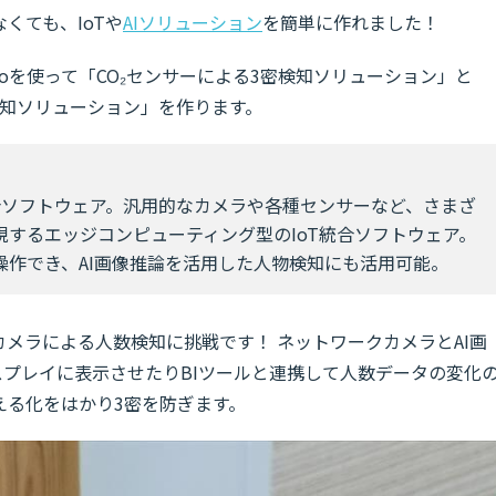
くても、IoTや
AIソリューション
を簡単に作れました！
avioを使って「CO₂センサーによる3密検知ソリューション」と
検知ソリューション」を作ります。
合ソフトウェア。汎用的なカメラや各種センサーなど、さまざ
するエッジコンピューティング型のIoT統合ソフトウェア。
操作でき、AI画像推論を活用した人物検知にも活用可能。
カメラによる人数検知に挑戦です！ ネットワークカメラとAI画
スプレイに表示させたりBIツールと連携して人数データの変化
える化をはかり3密を防ぎます。