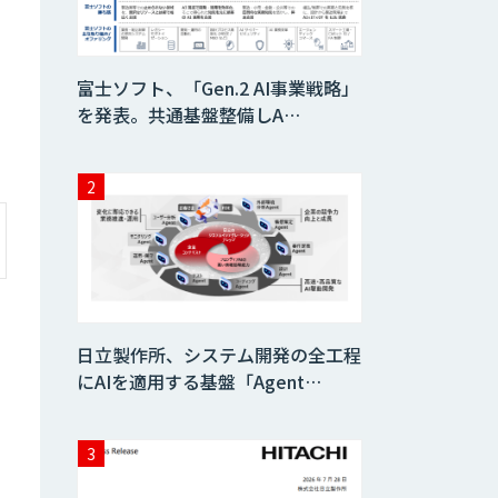
Datatang 高品質
AIデータ収集・ア
ノテーションサー
富士ソフト、「Gen.2 AI事業戦略」
ビス
を発表。共通基盤整備しA…
日立製作所、システム開発の全工程
にAIを適用する基盤「Agent…