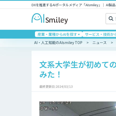
DXを推進するAIポータルメディア「AIsmiley」｜ A
検
索:
産業・業種からAIを探す
サービス・技術から
AI・人工知能のAIsmiley TOP
ニュース
文系大学生が初めての
みた！
最終更新日:2024/03/13