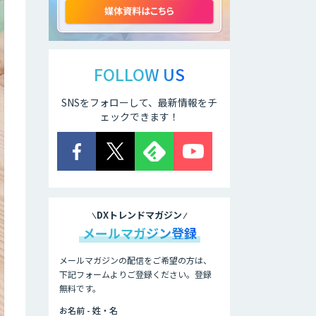
ン搭載エッジシス
テム「VAB-
5000」
AI Canvas
FOLLOW US
SNSをフォローして、最新情報をチ
Asteria AIoT
ェックできます！
Suite｜Gravio –
画像認識AI活用サ
ービス
ローカル
LLM×RAG「Cosnex」
DXトレンドマガジン
メールマガジン登録
法人向けAIドライ
ブレコーダー「ナ
メールマガジンの配信をご希望の方は、
ウト」
下記フォームよりご登録ください。登録
無料です。
低コスト・短納期
お名前 - 姓・名