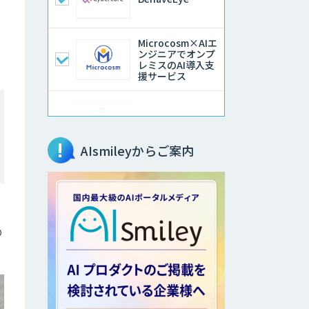
Microcosm×AIエ
ンジニアでオンプ
レミスのAI導入支
援サービス
異常検知AI
AIsmileyからご案内
アラヤのエッジAI
コンサルティング
高性能・省電力を
の
両立した小型AIゲ
ートウェイ
「ARTiGO
A5000」
高性能 AI エンジ