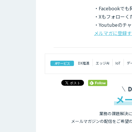
・Facebook
・Xもフォローく
・Youtubeの
メルマガに登録す
DX推進
エッジAI
IoT
デ
AIサービス
メ
業務の課題解決に
メールマガジンの配信をご希望