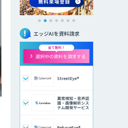
エッジAIを資料請求
全て無料！
選択中の資料を請求する
StreetEye®
異常検知・音声認
識・画像解析シス
テム開発サービス
BehaveEye®