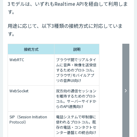
3モデルは、いずれもRealtime APIを経由して利用しま
す。
用途に応じて、以下3種類の接続方式に対応していま
す。
接続方式
説明
WebRTC
ブラウザ間でリアルタイ
ムに音声・映像を送受信
するためのプロトコル。
ブラウザ/モバイルアプ
リの音声UI向け
WebSocket
双方向の通信セッション
を維持するためのプロト
コル。サーバーサイドか
らのAPI連携向け
SIP（Session Initiation
電話システムで呼制御に
Protocol）
使われるプロトコル。既
存の電話・コンタクトセ
ンター基盤との統合向け