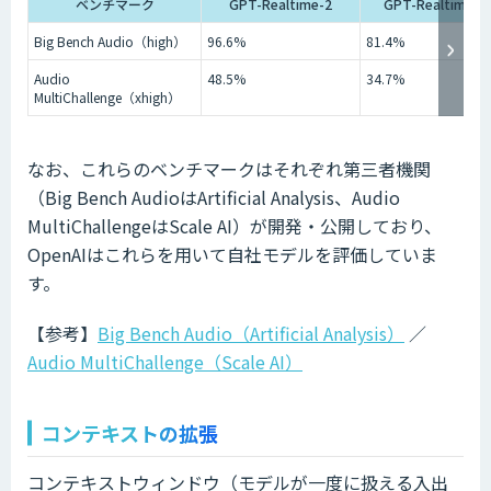
ベンチマーク
GPT-Realtime-2
GPT-Realtime-1.
Big Bench Audio（high）
96.6%
81.4%
Audio
48.5%
34.7%
MultiChallenge（xhigh）
なお、これらのベンチマークはそれぞれ第三者機関
（Big Bench AudioはArtificial Analysis、Audio
MultiChallengeはScale AI）が開発・公開しており、
OpenAIはこれらを用いて自社モデルを評価していま
す。
【参考】
Big Bench Audio（Artificial Analysis）
／
Audio MultiChallenge（Scale AI）
コンテキストの拡張
コンテキストウィンドウ（モデルが一度に扱える入出