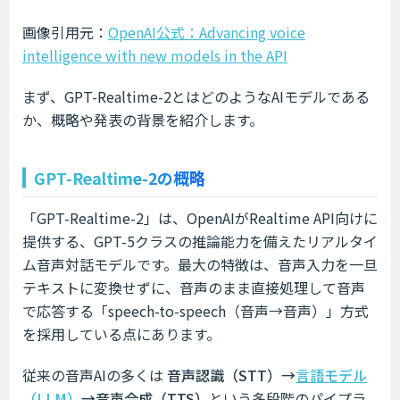
画像引用元：
OpenAI公式：Advancing voice
intelligence with new models in the API
まず、GPT-Realtime-2とはどのようなAIモデルである
か、概略や発表の背景を紹介します。
GPT-Realtime-2の概略
「GPT-Realtime-2」は、OpenAIがRealtime API向けに
提供する、GPT-5クラスの推論能力を備えたリアルタイ
ム音声対話モデルです。最大の特徴は、音声入力を一旦
テキストに変換せずに、音声のまま直接処理して音声
で応答する「speech-to-speech（音声→音声）」方式
を採用している点にあります。
従来の音声AIの多くは
音声認識（STT）→
言語モデル
（LLM）
→音声合成（TTS）
という多段階のパイプラ