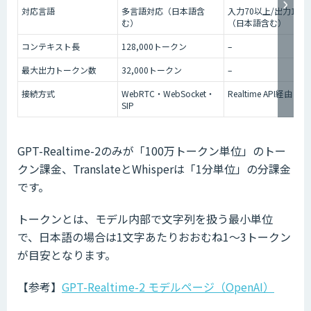
対応言語
多言語対応（日本語含
入力70以上/出力13言
む）
（日本語含む）
コンテキスト長
128,000トークン
–
最大出力トークン数
32,000トークン
–
接続方式
WebRTC・WebSocket・
Realtime API経由
SIP
GPT-Realtime-2のみが「100万トークン単位」のトー
クン課金、TranslateとWhisperは「1分単位」の分課金
です。
トークンとは、モデル内部で文字列を扱う最小単位
で、日本語の場合は1文字あたりおおむね1〜3トークン
が目安となります。
【参考】
GPT-Realtime-2 モデルページ（OpenAI）