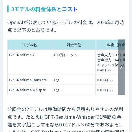
3モデルの料金体系とコスト
OpenAIが公表している3モデルの料金は、2026年5月時
点で以下のとおりです。
モデル名
課金単位
料金（目安）
GPT-Realtime-2
100万トークン
音声入力：32ドル
音声出力：64ドル
キャッシュ済み入力
0.40ドル
GPT-Realtime-Translate
1分
0.034ドル
GPT-Realtime-Whisper
1分
0.017ドル
分課金の2モデルは稼働時間から見積もりやすいのが利
点です。たとえばGPT-Realtime-Whisperで1時間の会
議を文字起こしするなら0.017ドル×60分でおおよそ1
ドル前後、GPT-Realtime-Translateで1時間の同時通訳