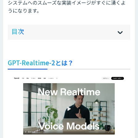
システムへのスムーズな実装イメージがすぐに湧くよ
うになります。
ow
de
目次
[
[
]
]
sh
hi
GPT-Realtime-2とは？