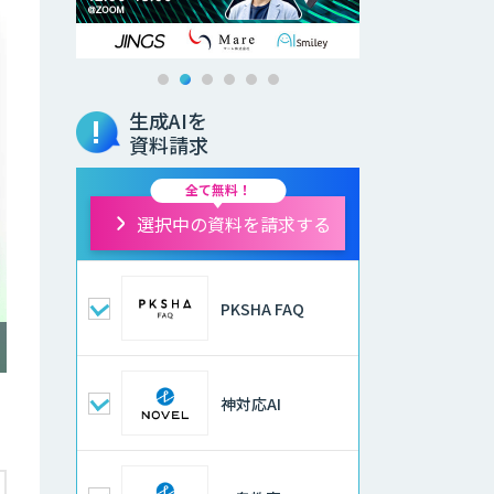
生成AIを
資料請求
全て無料！
選択中の資料を請求する
PKSHA FAQ
神対応AI