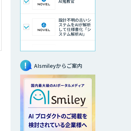
AI鬼教官
設計不明の古いシ
ステムをAIが解析
して仕様書化「シ
ステム解析AI」
LLMOチェキ
AIsmileyからご案内
AIエージェント開
発支援
AIエンジニアアカ
デミー（バイブコ
ーディング研修）
aiDAPTIV+