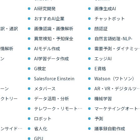
AI研究開発
画像生成AI
おすすめAI企業
チャットボット
翻訳・通訳
画像認識・画像解析
顔認証
異常検知・予知保全
自然言語処理-NLP-
感情解析
AIモデル作成
需要予測・ダイ
ン
AI学習データ作成
エッジAI
G検定
E資格
Salesforce Einstein
Watson（ワトソン）
ーン
メタバース
AR・VR・デジタル
ァクトリー
データ活用・分析
機械学習
テレワーク・リモートワーク
マーケテイングオー
ロボット
予測
営業支援・インサイドセールス
省人化
議事録自動作成
GPU