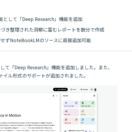
機能として「Deep Research」機能を追加
基づき整理された洞察に富むレポートを数分で作成
ずNoteBookLMのソースに直接追加可能
として「Deep Research」機能を追加しました。また、
るファイル形式のサポートが追加されました。
動
画
プ
レ
ー
ヤ