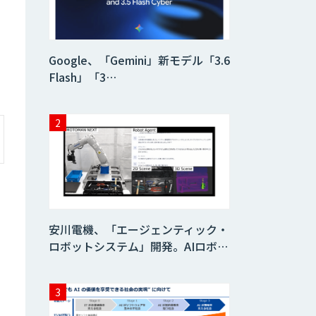
AI/DX研修
Google、「Gemini」新モデル「3.6
Flash」「3…
AIコール
imprai ezKotae
ログミーツ
powered by
GPT-4
安川電機、「エージェンティック・
ロボットシステム」開発。AIロボ…
Microcosm×AIエ
ンジニアでオンプ
レミスのAI導入支
援サービス