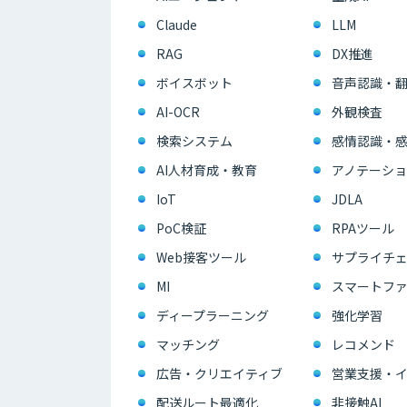
Claude
LLM
RAG
DX推進
ボイスボット
音声認識・
AI-OCR
外観検査
検索システム
感情認識・
AI人材育成・教育
アノテーショ
IoT
JDLA
PoC検証
RPAツール
Web接客ツール
サプライチェ
MI
スマートフ
ディープラーニング
強化学習
マッチング
レコメンド
広告・クリエイティブ
配送ルート最適化
非接触AI