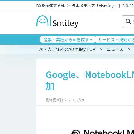
DXを推進するAIポータルメディア「AIsmiley」｜ A
検
索:
産業・業種からAIを探す
サービス・技術から
AI・人工知能のAIsmiley TOP
ニュース
Google、Noteboo
加
最終更新日:2025/11/19