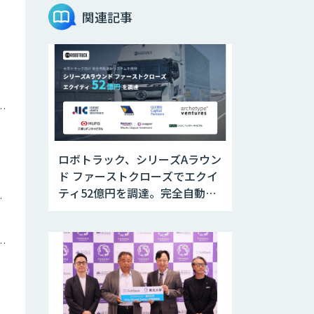
JOINT AI Flow
関連記事
byGMO
Teachme Biz
ナミックプライシング
AIR-NEXUS
ロボトラック、シリーズAラウン
ド ファーストクローズでエクイ
Acompany セキ
ティ52億円を調達。完全自動運
ツイン
ュアチャット
転トラックの社会実装に向けた
開発・実証を推進
トメーション・MAツール
AI価格調査ツール
Smapra
secondz