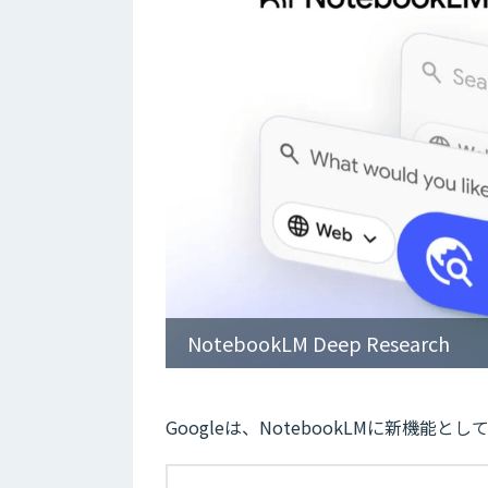
NotebookLM Deep Research
Googleは、NotebookLMに新機能とし