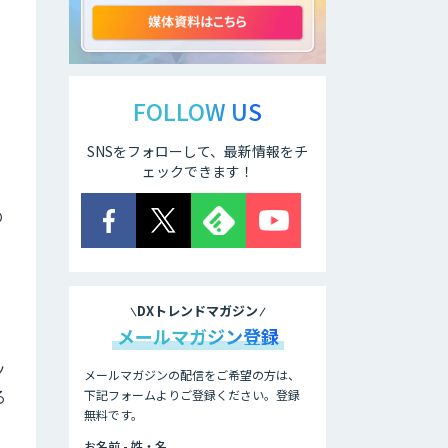
アリストルの法人
向けAI研修
FOLLOW US
SNSをフォローして、最新情報をチ
ELYZA Works
with KDDI
ェックできます！
の
JAPAN AI
KNOWLEDGE
DXトレンドマガジン
医療文書作成を効
率化する生成
メールマガジン登録
AI「OPTiM AI ホ
スピタル」
ッ
メールマガジンの配信をご希望の方は、
る
下記フォームよりご登録ください。登録
無料です。
オーダーメイドAI
人材育成研修
お名前 - 姓・名