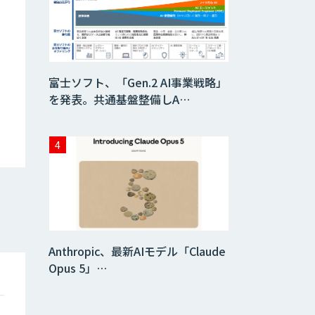
生成AI活用 1day
ブートキャンプ
データ分析エージ
富士ソフト、「Gen.2 AI事業戦略」
ェント
を発表。共通基盤整備しA…
「AI課題の⽬利
き」コンサルティ
ングサービス
フィジカルAI・AI
ロボット向け教師
データ収集・作成
Anthropic、最新AIモデル「Claude
SaaS・サブスク
向け収益管理プラ
Opus 5」…
ットフォーム「ソ
アスク」