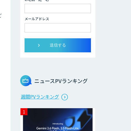
ー
ど
Brain Plus for
メールアドレス
Sales
データ分析/AI開
発/コンサルティン
グ
Docify（ドシファ
イ）
ニュースPVランキング
STORM Platform
週間PVランキング
Cogent AI
Cabinet