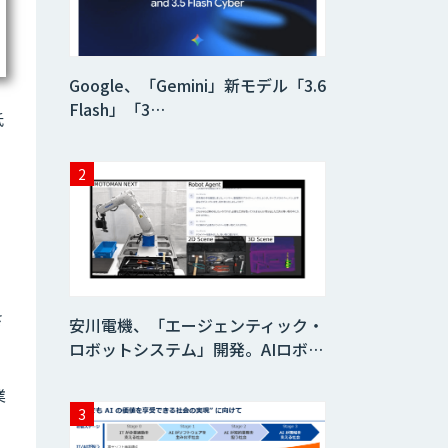
向け画像データ販
売サービス
Asteria AIoT
Suite｜Gravio –
Google、「Gemini」新モデル「3.6
で
画像認識AI活用サ
Flash」「3…
ービス
低
画像解析・デジタ
ルツイン領域のAI
。
開発
AI開発・伴走支
援・内製化支援
さ
安川電機、「エージェンティック・
オーダーメイドAI
ロボットシステム」開発。AIロボ…
開発
業
StellaController
2.0