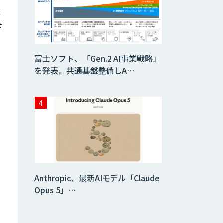
ま
産
検図・照査AI
富士ソフト、「Gen.2 AI事業戦略」
を発表。共通基盤整備しA…
積算AI
ID ZERO（アイデ
ィーゼロ）
Video Questor
Anthropic、最新AIモデル「Claude
Opus 5」…
身体・動作解析AI
ソリューション