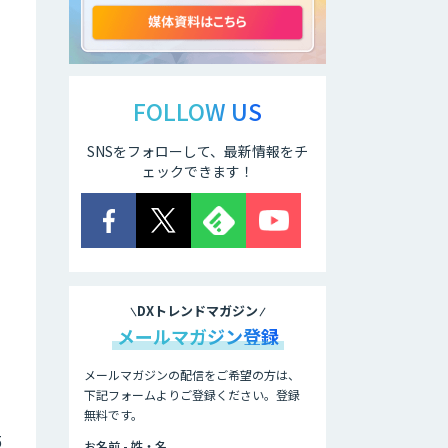
TDSEEye
APTOのAI受託開
発
FOLLOW US
SNSをフォローして、最新情報をチ
高性能・省電力を
ェックできます！
両立した小型AIゲ
ートウェイ
「ARTiGO
A5000」
アラヤの画像認識
AIソリューション
DXトレンドマガジン
メールマガジン登録
高性能 AI エンジ
ン搭載エッジシス
メールマガジンの配信をご希望の方は、
テム「VAB-
下記フォームよりご登録ください。登録
5000」
無料です。
5
お名前 - 姓・名