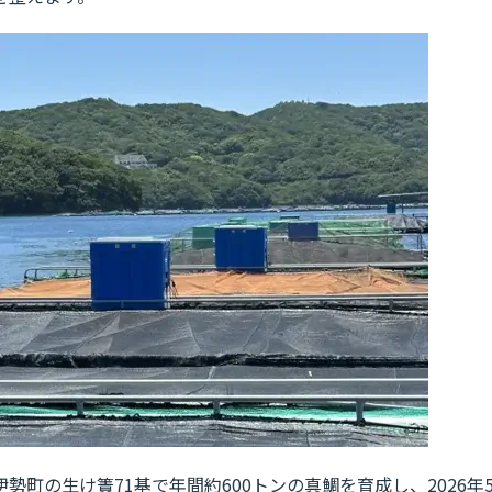
町の生け簀71基で年間約600トンの真鯛を育成し、2026年