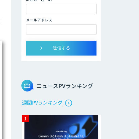
３次元計測アプリ
Rulerless
メールアドレス
題
AIカメラ搭載ドラ
イブレコーダー
「VIA Mobile360
D700」
LINE WORKS
PaperOn
製造業特化の図面
ニュースPVランキング
DXサービス「図面
ベース」
週間PVランキング
TIGEREYE AGENT
顔認証・物体検出