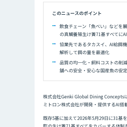
このニュースのポイント
飲食チェーン「魚べい」などを展開するGe
の真鯛養殖生け簀71基すべてに
協業先であるタカスイ、AI給餌
解析して餌の量を最適化
品質の均一化・飼料コストの削
舗への安全・安心な国産魚の安
株式会社Genki Global Dining 
ミトロン株式会社が開発・提供するAI搭載ス
既存5基に加えて2026年5月29日に3
町の生け簀71基すべてをカバーする体制