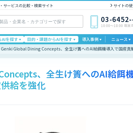
I製品・サービスの比較・検索サイト
サイトの使
03-6452
10:00〜18:00 年
AIを探す
目的・課題からAIを探す
導入事例
ニュース
Genki Global Dining Concepts、全生け簀へのAI給餌機導入で
ning Concepts、全生け簀へのAI給餌
定供給を強化