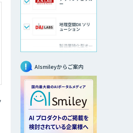
ー
地理空間DX ソリ
ューション
製造業特化型オー
ダーメイドAI開発
（知財/FMEA/電気
回路/CAD/外観検
査）
AIsmileyからご案内
ソフトクリエイト
のAI開発サービス
ウ
AIポチっと