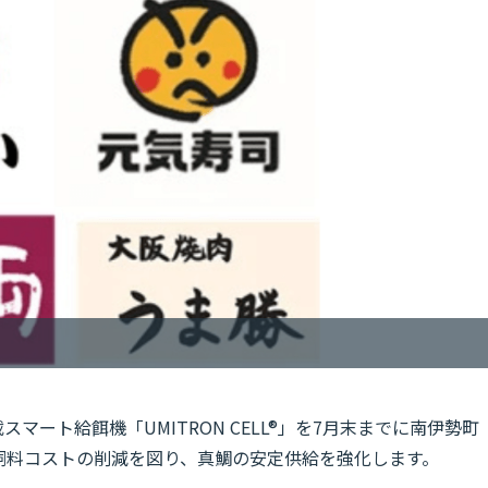
tsは、AI搭載スマート給餌機「UMITRON CELL®」を7月末までに南伊勢町
飼料コストの削減を図り、真鯛の安定供給を強化します。