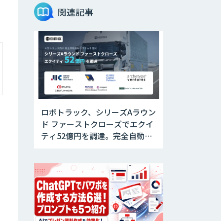
関連記事
映像解析ソリュー
ション kizkia
消耗品管理クラウ
ド
生成AIの業務活用
ロボトラック、シリーズAラウン
は「Safe AI
Gateway」
ド ファーストクローズでエクイ
ティ52億円を調達。完全自動運
転トラックの社会実装に向けた
スマート工場ソリ
ューションkizkia-
開発・実証を推進
Meter
Preferred
Networks Visual
Inspection