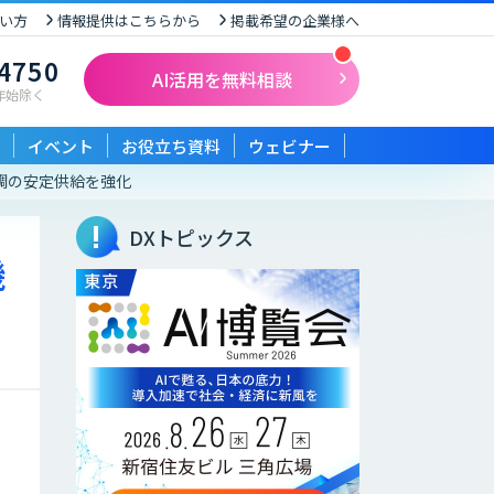
い方
情報提供はこちらから
掲載希望の企業様へ
-4750
AI活用を無料相談
末年始除く
イベント
お役立ち資料
ウェビナー
国産真鯛の安定供給を強化
DXトピックス
機