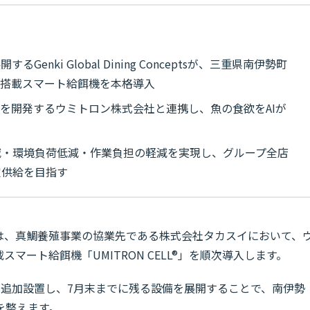
nki Global Dining Conceptsが、三重県南伊勢町
AI搭載スマート給餌機を本格導入
機を開発するウミトロン株式会社と連携し、魚の食欲をAIが
減・環境負荷低減・作業負担の軽減を実現し、グループ全店
定供給を目指す
Conceptsは、真鯛養殖事業の協業先である株式会社タカスイにおいて、
マート給餌機「UMITRON CELL®」を順次導入します。
1基を追加設置し、7月末までに残る設備を展開することで、南伊勢
を整えます。