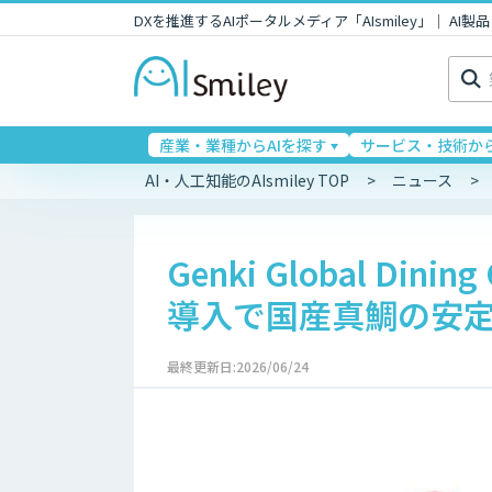
DXを推進するAIポータルメディア「AIsmiley」｜ A
検
索:
産業・業種からAIを探す
サービス・技術から
AI・人工知能のAIsmiley TOP
ニュース
Genki Global Di
導入で国産真鯛の安
最終更新日:2026/06/24