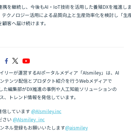
携を継続し、今後もAI・IoT技術を活用した養殖DXを推進し
、テクノロジー活用による品質向上と生産効率化を検討し「生
を顧客へ届け続けます。
リーが運営するAIポータルメディア「AIsmiley」は、AI
ンテンツ配信とプロダクト紹介を行うWebメディアで
有した編集部がDX推進の事例や人工知能ソリューションの
ス、トレンド情報を発信しています。
でも発信しています
@AIsmiley.inc
ださい
@AIsmiley_inc
チャンネル登録もお願いいたします
@aismiley