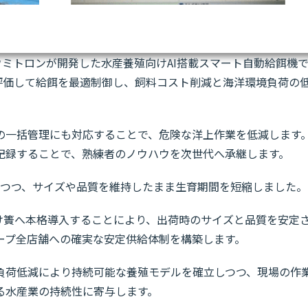
」はウミトロンが開発した水産養殖向けAI搭載スマート自動給餌機
動評価して給餌を最適制御し、飼料コスト削減と海洋環境負荷の
の一括管理にも対応することで、危険な洋上作業を低減します
記録することで、熟練者のノウハウを次世代へ承継します。
しつつ、サイズや品質を維持したまま生育期間を短縮しました。
1基の生け簀へ本格導入することにより、出荷時のサイズと品質を安定
ープ全店舗への確実な安定供給体制を構築します。
負荷低減により持続可能な養殖モデルを確立しつつ、現場の作
る水産業の持続性に寄与します。