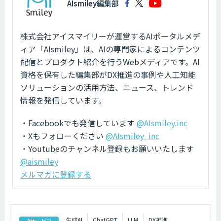
AIsmiley編集部
株式会社アイスマイリーが運営するAIポータルメデ
ィア「AIsmiley」は、AIの専門家によるコンテンツ
配信とプロダクト紹介を行うWebメディアです。AI
資格を保有した編集部がDX推進の事例や人工知能
ソリューションの活用方法、ニュース、トレンド
情報を発信しています。
・Facebookでも発信しています
@AIsmiley.inc
・Xもフォローください
@AIsmiley_inc
・Youtubeのチャンネル登録もお願いいたします
@aismiley
メルマガに登録する
生成AI
ChatGPT
LLM
DX推進
AIサービス