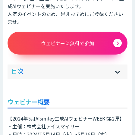
成AIウェビナーを実施いたします。
人気のイベントのため、是非お早めにご登録ください
ませ。
ウェビナーに無料で参加
ow
de
目次
[
[
]
]
sh
hi
ウェビナー概要
【2024年5月AIsmiley生成AIウェビナーWEEK!第2弾】
・主催：株式会社アイスマイリー
・日時：2024年5月14日（火）~5月16日（木）