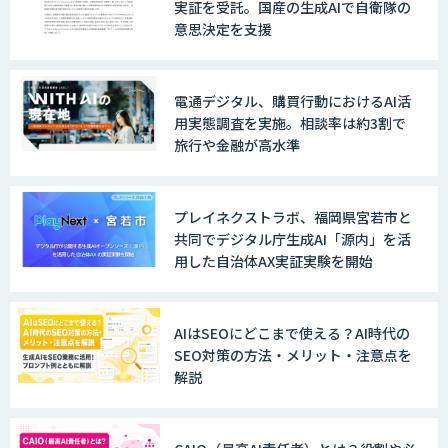
実証を受託。国産の生成AIで自衛隊の
意思決定を支援
電通デジタル、購買行動におけるAI活
用実態調査を実施。相談率は約3割で
旅行や金融が高水準
プレイネクストラボ、福岡県宮若市と
共同でデジタル庁生成AI「源内」を活
用した自治体AX実証実験を開始
AIはSEOにどこまで使える？AI時代の
SEO対策の方法・メリット・注意点を
解説