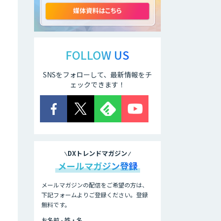
アリストルの法人
向けAI研修
FOLLOW US
SNSをフォローして、最新情報をチ
ELYZA Works
with KDDI
ェックできます！
JAPAN AI
KNOWLEDGE
DXトレンドマガジン
医療文書作成を効
率化する生成
メールマガジン登録
AI「OPTiM AI ホ
スピタル」
メールマガジンの配信をご希望の方は、
下記フォームよりご登録ください。登録
無料です。
オーダーメイドAI
人材育成研修
お名前 - 姓・名