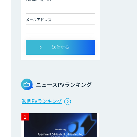
Brain Plus for
メールアドレス
Sales
データ分析/AI開
発/コンサルティン
グ
Docify（ドシファ
イ）
ニュースPVランキング
STORM Platform
週間PVランキング
Cogent AI
Cabinet