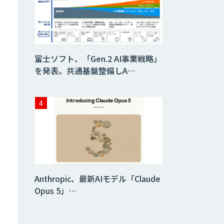
生成AI活用 1day
ブートキャンプ
データ分析エージ
富士ソフト、「Gen.2 AI事業戦略」
ェント
を発表。共通基盤整備しA…
「AI課題の⽬利
き」コンサルティ
ングサービス
フィジカルAI・AI
ロボット向け教師
データ収集・作成
Anthropic、最新AIモデル「Claude
SaaS・サブスク
向け収益管理プラ
Opus 5」…
ットフォーム「ソ
アスク」