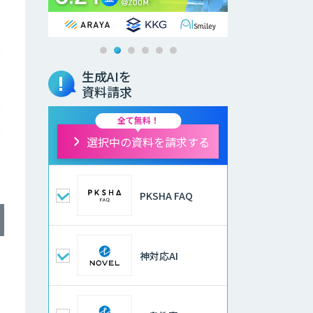
生成AIを
資料請求
全て無料！
選択中の資料を請求する
PKSHA FAQ
神対応AI
や