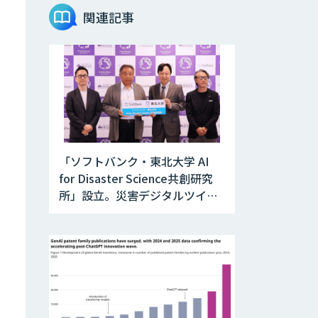
JOINT AI Flow
関連記事
byGMO
Teachme Biz
AIR-NEXUS
「ソフトバンク・東北大学 AI
for Disaster Science共創研究
Acompany セキ
所」設立。災害デジタルツイン
ュアチャット
と防災AIを融合
AI価格調査ツール
Smapra
secondz