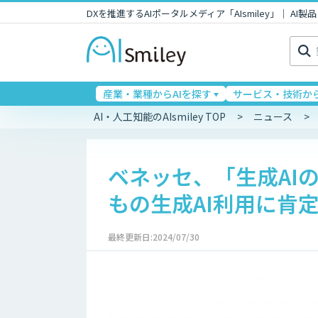
DXを推進するAIポータルメディア「AIsmiley」｜ A
検
索:
産業・業種からAIを探す
サービス・技術から
AI・人工知能のAIsmiley TOP
ニュース
ベネッセ、「生成AI
もの生成AI利用に肯
最終更新日:2024/07/30