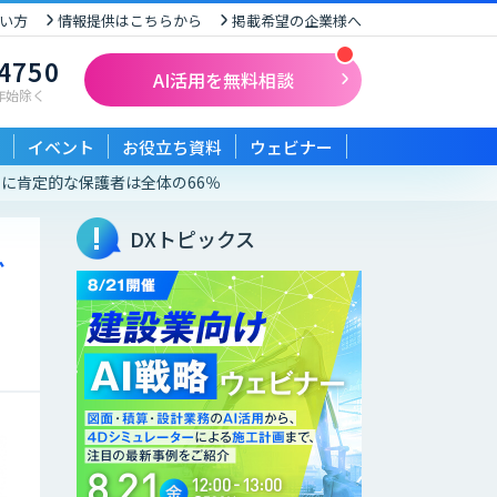
い方
情報提供はこちらから
掲載希望の企業様へ
-4750
AI活用を無料相談
末年始除く
イベント
お役立ち資料
ウェビナー
用に肯定的な保護者は全体の66％
DXトピックス
ど