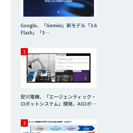
AI/DX研修
Google、「Gemini」新モデル「3.6
Flash」「3…
AIコール
imprai ezKotae
ログミーツ
powered by
GPT-4
安川電機、「エージェンティック・
ロボットシステム」開発。AIロボ…
Microcosm×AIエ
ンジニアでオンプ
レミスのAI導入支
援サービス