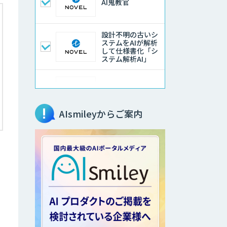
AI鬼教官
設計不明の古いシ
ステムをAIが解析
して仕様書化「シ
ステム解析AI」
LLMOチェキ
AIsmileyからご案内
AIエージェント開
発支援
AIエンジニアアカ
デミー（バイブコ
ーディング研修）
aiDAPTIV+
、