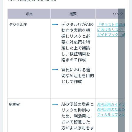
項目
概要
リンク
デジタル庁がAIの
デジタル庁
「テキスト生成AI利
におけるリスクへの
動向や実態を把
ガイドブック（α版）
握しリスクと必
要な対応策を特
定した上で議論
し、検証結果を
踏まえて作成
官民における適
切なAI活用を目的
として作成
AIの便益の増進と
総務省
AI利活用ガイドライ
AI利活用のためのプ
リスクの抑制の
ティカルリファレン
ため、利活用に
おいて留意した
方がよい原則をま