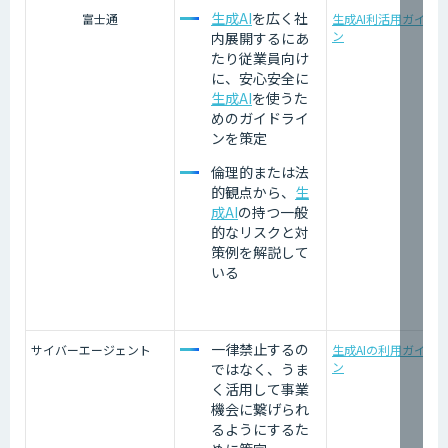
生成AI
を広く社
富士通
生成AI利活用ガイド
ン
内展開するにあ
たり従業員向け
に、安心安全に
生成AI
を使うた
めのガイドライ
ンを策定
倫理的または法
的観点から、
生
成AI
の持つ一般
的なリスクと対
策例を解説して
いる
一律禁止するの
サイバーエージェント
生成AIの利用ガイド
ン
ではなく、うま
く活用して事業
機会に繋げられ
るようにするた