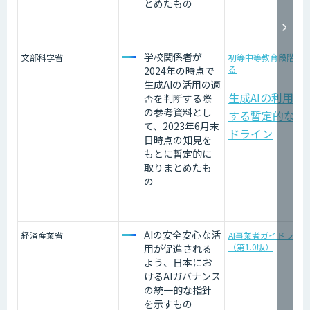
とめたもの
学校関係者が
文部科学省
初等中等教育段階に
る
2024年の時点で
⽣成AIの活⽤の適
生成AIの利用に
否を判断する際
の参考資料とし
する暫定的なガ
て、2023年6⽉末
ドライン
⽇時点の知⾒を
もとに暫定的に
取りまとめたも
の
AIの安全安心な活
経済産業省
AI事業者ガイドライン
（第1.0版）
用が促進される
よう、日本にお
けるAIガバナンス
の統一的な指針
を示すもの