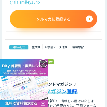
@aiaismiley1345
メルマガに登録する
生成AI
AI学習データ作成
機械学習
AIサービス
×
DXトレンドマガジン
メールマガジン登録
業務の課題解決に繋がる最新DX・情報をお届けいたしま
す。
メールマガジンの配信をご希望の方は、下記フォーム