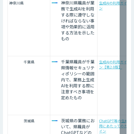
神奈川県職員が業
神奈川県
生成AIの利用ガイド
ン
務で生成AIを利用
する際に遵守しな
ければならない事
項や効果的に活用
する方法を示した
もの
千葉県職員が千葉
千葉県
生成AIの利用ガイド
ン【第2.0版】
県情報セキュリテ
ィポリシーの範囲
内で、業務上生成
AIを利用する際に
注意すべき事項を
定めたもの
茨城県の業務にお
茨城県
ChatGPT等の生成AI
用にあたってのガイ
いて、県職員が
イン
ChatGPTなどの