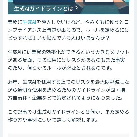
生成AIガイドラインとは？
業務に
生成AI
を導入したいけれど、やみくもに使うとコ
ンプライアンス上問題が出るので、ルールを定めるには
どうすればよいか悩んでいる人はいませんか？
生成AIには業務の効率化ができるという大きなメリット
がある反面、その使用にはリスクがあるのもまた事実
のため、何らかのルールが必要とされるのです。
近年、生成AIを使用する上でのリスクを最大限軽減しな
がら適切な使用を進めるためのガイドラインが国・地
方自治体・企業などで策定されるようになりました。
この記事では生成AIガイドラインとは何か、また定める
作り方や事例について詳しく解説します。
ow
de