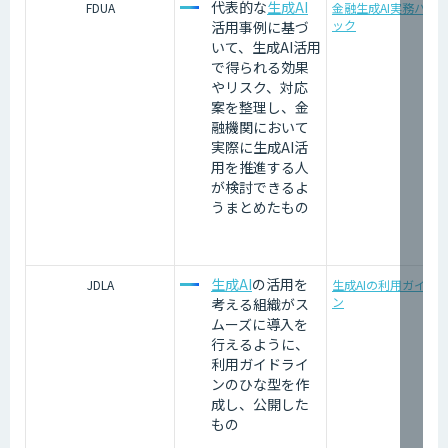
代表的な
生成AI
FDUA
金融生成AI実務ハン
ック
活用事例に基づ
いて、生成AI活用
で得られる効果
やリスク、対応
案を整理し、金
融機関において
実際に生成AI活
用を推進する人
が検討できるよ
うまとめたもの
生成AI
の活用を
JDLA
生成AIの利用ガイド
ン
考える組織がス
ムーズに導入を
行えるように、
利用ガイドライ
ンのひな型を作
成し、公開した
もの