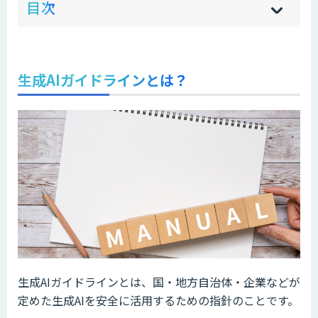
目次
[
[
]
]
sh
hi
生成AIガイドラインとは？
生成AIガイドラインとは、国・地方自治体・企業などが
定めた生成AIを安全に活用するための指針のことです。