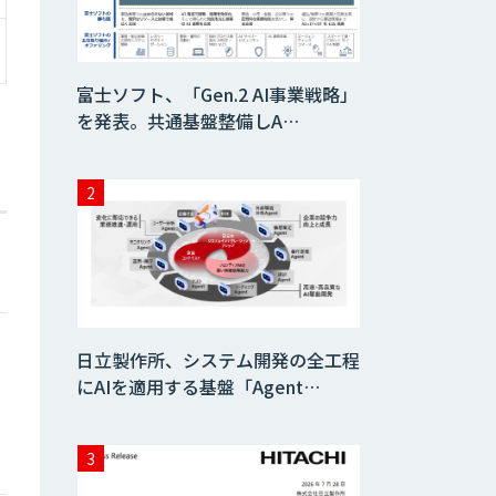
AIコール
富士ソフト、「Gen.2 AI事業戦略」
を発表。共通基盤整備しA…
imprai ezKotae
ログミーツ
powered by
GPT-4
Microcosm×AIエ
ンジニアでオンプ
レミスのAI導入支
日立製作所、システム開発の全工程
援サービス
にAIを適用する基盤「Agent…
生成AI活用 1day
ブートキャンプ