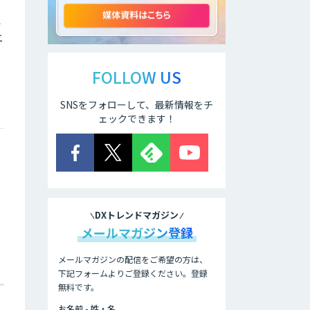
ー
ニ
ELYZA Works
with KDDI
FOLLOW US
SNSをフォローして、最新情報をチ
JAPAN AI
KNOWLEDGE
ェックできます！
医療文書作成を効
率化する生成
AI「OPTiM AI ホ
スピタル」
DXトレンドマガジン
オーダーメイドAI
メールマガジン登録
人材育成研修
メールマガジンの配信をご希望の方は、
下記フォームよりご登録ください。登録
無料です。
Brain Plus for
Sales
お名前 - 姓・名