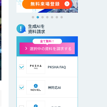
生成AIを
資料請求
全て無料！
選択中の資料を請求する
PKSHA FAQ
神対応AI