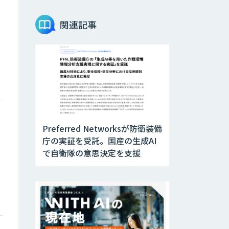
Teachme Biz
関連記事
AIR-NEXUS
Acompany セキ
ュアチャット
Preferred Networksが防衛装備
AI価格調査ツール
庁の実証を受託。国産の生成AI
Smapra
で自衛隊の意思決定を支援
secondz
Agentsense