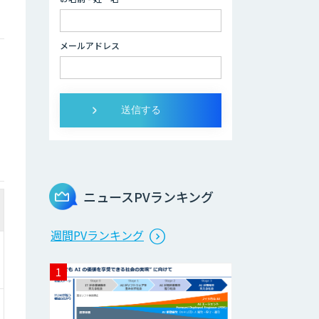
データ分析/AI開
発/コンサルティン
メールアドレス
グ
Docify（ドシファ
イ）
STORM Platform
ニュースPVランキング
Cogent AI
週間PVランキング
Cabinet
AI/DX研修