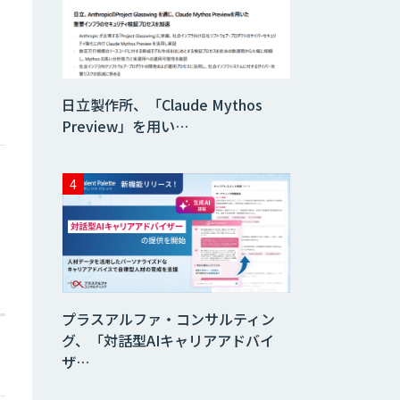
データ分析エージ
ェント
「AI課題の⽬利
日立製作所、「Claude Mythos
き」コンサルティ
ングサービス
Preview」を用い…
フィジカルAI・AI
ロボット向け教師
データ収集・作成
SaaS・サブスク
向け収益管理プラ
ットフォーム「ソ
アスク」
プラスアルファ・コンサルティン
JOINT AI Flow
グ、「対話型AIキャリアアドバイ
byGMO
ザ…