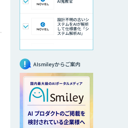
AI鬼教官
設計不明の古いシ
ステムをAIが解析
して仕様書化「シ
ステム解析AI」
LLMOチェキ
AIsmileyからご案内
AIエージェント開
発支援
AIエンジニアアカ
デミー（バイブコ
ーディング研修）
aiDAPTIV+