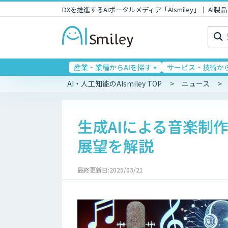
DXを推進するAIポータルメディア「AIsmiley」｜ A
検
索:
産業・業種からAIを探す
サービス・技術から
AI・人工知能のAIsmiley TOP
ニュース
生成AIによる音楽制
展望を解説
最終更新日:2025/03/21