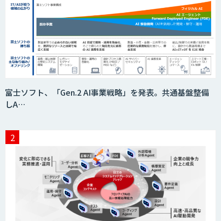
「AI課題の⽬利き」コンサルティングサ
ービス
フィジカルAI・AIロボット向け教師デー
富士ソフト、「Gen.2 AI事業戦略」を発表。共通基盤整備
タ収集・作成
しA…
SaaS・サブスク向け収益管理プラット
フォーム「ソアスク」
JOINT AI Flow byGMO