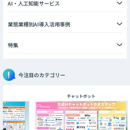
AI・人工知能サービス
AIエージェント開発支援
業態業種別AI導入活用事例
特集
AIエンジニアアカデミー（バイブコーデ
ィング研修）
今注目のカテゴリー
aiDAPTIV+
チャットボット
ELYZA Works with KDDI