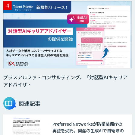
Smart Search
法人向けAIエージェント「OfficeAI社
員」
2層ナレッジ×AIで顧客コミュニケーシ
ョンを効率化「ZEROCK」
プラスアルファ・コンサルティング、「対話型AIキャリア
アドバイザ…
＜Dify活用＞AIエージェントDRIVE
関連記事
Preferred Networksが防衛装備庁の
戦略策定から実装まで一気通貫のAIエー
実証を受託。国産の生成AIで自衛隊の
ジェント開発