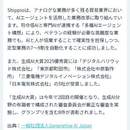
Shippioは、アナログな業務が多く残る貿易業界におい
て、AIエージェントを活用した業務改革に取り組んでい
ます。司令塔AIと専門AIが連携する「多層AIエージェン
ト構想」により、ベテランの経験が必要な高難度な業
務でも、AIと人が協業することで確実性を担保しつつ、
定型業務の7〜9割を自動化することに成功しました。
また、生成AI大賞2025優秀賞には「デジタルハリウッ
ド株式会社」「東京都町田市」「株式会社中原製作
所」「三菱電機デジタルイノベーション株式会社」
「日本電気株式会社」の5社が受賞しました。
「生成AI大賞」は今年で2回目の開催となり、生成AI分
野の有識者で構成された審査委員会が厳正な審査を実
施し、グランプリを含む8件が表彰されました。
出典：
一般社団法人Generative AI Japan