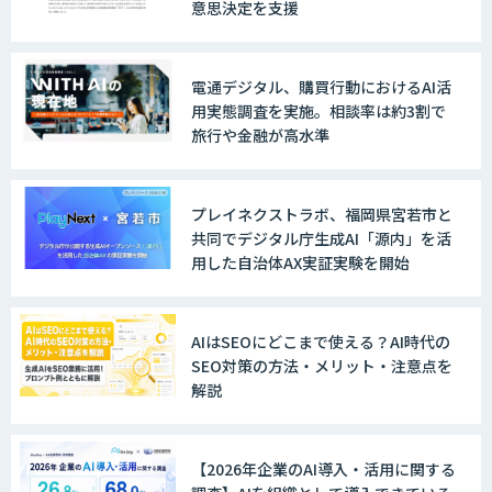
意思決定を支援
WARP NEXT
電通デジタル、購買行動におけるAI活
用実態調査を実施。相談率は約3割で
旅行や金融が高水準
LINE WORKS AiNote
プレイネクストラボ、福岡県宮若市と
共同でデジタル庁生成AI「源内」を活
用した自治体AX実証実験を開始
Explaza 生成AI Partner｜AIエージェン
ト
AIはSEOにどこまで使える？AI時代の
SEO対策の方法・メリット・注意点を
解説
GENIEE SFA/CRM
【2026年企業のAI導入・活用に関する