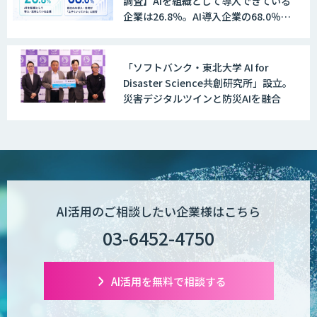
調査】AIを組織として導入できている
WAN-RECORD Plus
企業は26.8％。AI導入企業の68.0％
が、自社でのAI導入・活用は「上手く
いっている」と回答
「ソフトバンク・東北大学 AI for
Explaza 生成AI Partner | AX
Disaster Science共創研究所」設立。
災害デジタルツインと防災AIを融合
Wanderlust RAG コンシェルジュ
POPstation
AI活用のご相談したい企業様はこちら
03-6452-4750
業務特化型AIエージェントの開発支援
「業務AIプロ」
AI活用を無料で相談する