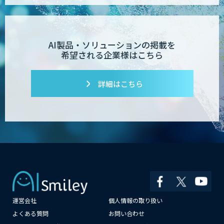
Dify導入支援
AI製品・ソリューションの掲載を
希望される企業様はこちら
Dify開発支援
詳細はこちら
PATPOST
貴社専用ナレッジAI構築
運営会社
個人情報の取り扱い
展示会の名刺を商談に変える
「GenLead」
×
よくある質問
お問い合わせ