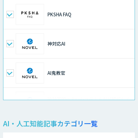
PKSHA FAQ
神対応AI
AI鬼教官
設計不明の古いシステムをAIが解析して
仕様書化「システム解析AI」
AI・人工知能記事カテゴリ一覧
LLMOチェキ