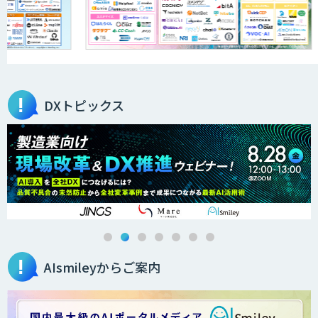
JAPAN AI KNOWLEDGE
医療文書作成を効率化する生成
AI「OPTiM AI ホスピタル」
DXトピックス
オーダーメイドAI人材育成研修
Brain Plus for Sales
AIsmileyからご案内
データ分析/AI開発/コンサルティング