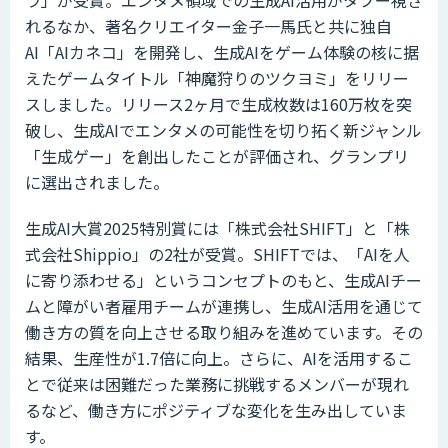
ラ」が受賞。エンタメ領域での生成AI活用がタブー視さ
れるなか、著名クリエイター金子一馬氏と共に独自
AI「AIカネコ」を開発し、生成AIをゲーム体験の核に据
えたゲームタイトル「神魔狩りのツクヨミ」をリリー
スしました。リリース2ヶ月で生成枚数は160万枚を突
破し、生成AIでエンタメの可能性を切り拓く新ジャンル
「生成ゲー」を創出したことが評価され、グランプリ
に選出されました。
生成AI大賞2025特別賞には「株式会社SHIFT」と「株
式会社Shippio」の2社が受賞。SHIFTでは、「AIを人
に寄り添わせる」というコンセプトのもと、生成AIチー
ムと障がい者雇用チームが連携し、生成AI活用を通じて
働き方の質を向上させる取り組みを進めています。その
結果、生産性が1.7倍に向上。さらに、AIを活用するこ
とで従来は困難だった業務に挑戦するメンバーが現れ
るなど、働き方にポジティブな変化を生み出していま
す。