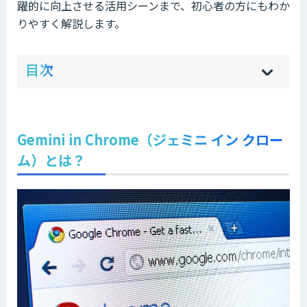
躍的に向上させる活用シーンまで、初心者の方にもわか
りやすく解説します。
ow
de
目次
[
[
]
]
sh
hi
Gemini in Chrome（ジェミニ イン クロー
ム）とは？