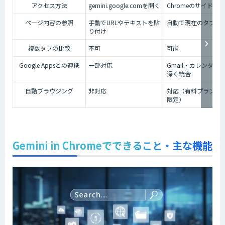
アクセス方法
gemini.google.comを開く
Chromeのサイドパ
ページ内容の参照
手動でURLやテキストを貼
自動で現在のタブを
り付け
複数タブの比較
不可
可能
Google Appsとの連携
一部対応
Gmail・カレンダー
深く統合
自動ブラウジング
非対応
対応（有料プラン・
限定）
Gemini in Chromeでできること・主な機能