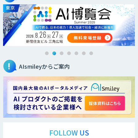
secondz Agentsense
法人向けAIエージェント「OfficeAI社
員」
AIsmileyからご案内
2層ナレッジ×AIで顧客コミュニケーシ
ョンを効率化「ZEROCK」
＜Dify活用＞AIエージェントDRIVE
戦略策定から実装まで一気通貫のAIエー
ジェント開発
FOLLOW US