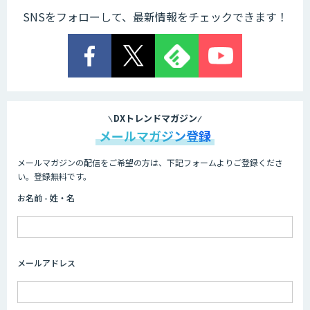
SNSをフォローして、最新情報をチェックできます！
Explaza 生成AI Partner｜AIエージェン
ト
業務特化型AIエージェントの開発支援
「業務AIプロ」
DXトレンドマガジン
メールマガジン登録
メールマガジンの配信をご希望の方は、下記フォームよりご登録くださ
Dify導入支援
い。登録無料です。
お名前 - 姓・名
Dify開発支援
メールアドレス
SELFBOT AIエージェント