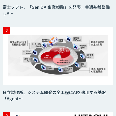
imprai ezCheck
富士ソフト、「Gen.2 AI事業戦略」を発表。共通基盤整備
しA…
JAPAN AI HR
miibo
AIエージェントコース
日立製作所、システム開発の全工程にAIを適用する基盤
「Agent…
DELTA AI AGENT システム