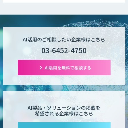
実装に向けた開発・実証を推進
図面生成AI
AI Worker
AI活用のご相談したい企業様はこちら
03-6452-4750
【営業特化】AIエージェント構築サービ
ス
AI活用を無料で相談する
TIGEREYE AGENT
AI製品・ソリューションの掲載を
希望される企業様はこちら
AI開発・伴走支援・内製化支援