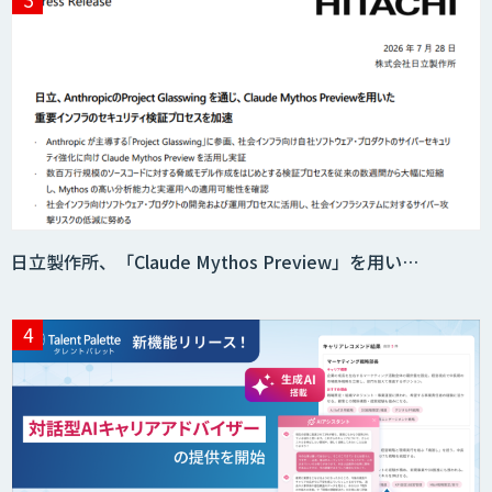
ニーズを理解する対話型AIエージェント
「AI’mON for 展示会」
Web接客を進化させる対話型AIエージェ
ント「AI’mON for WEB」
日立製作所、「Claude Mythos Preview」を用い…
AIエージェント構築支援サービス
スクレイプPro
SAT