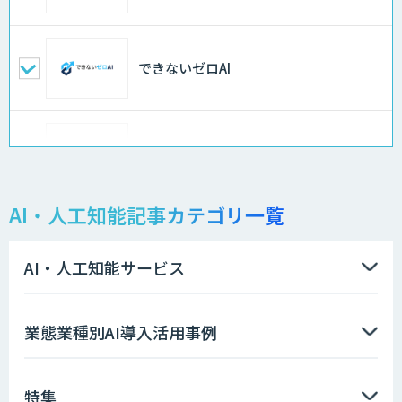
できないゼロAI
Docify（ドシファイ）
AI・人工知能記事カテゴリ一覧
STORM Platform
AI・人工知能サービス
imprai ezKotae
業態業種別AI導入活用事例
特集