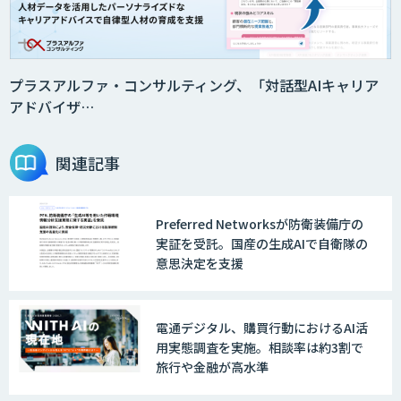
DX推進のパートナーに「ジンベイ 生成
AI・DXコンサルティング」
プラスアルファ・コンサルティング、「対話型AIキャリア
アドバイザ…
Agentforce
関連記事
Preferred Networksが防衛装備庁の
JAPAN AI SALES
実証を受託。国産の生成AIで自衛隊の
意思決定を支援
JAPAN AI MARKETING
電通デジタル、購買行動におけるAI活
用実態調査を実施。相談率は約3割で
旅行や金融が高水準
ノウハウが必要な受注業務をAIエージェ