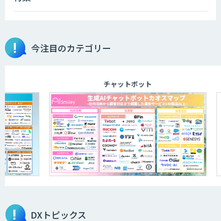
データ分析エージェント
物品輸出から留学生・研究者のバックチ
今注目のカテゴリー
ェックまで自動化。輸出管理
AI「TRAFEED」
チャットボット
JOINT AI Flow byGMO
AIR-NEXUS
営業支援/ 業務自動化 AI
DXトピックス