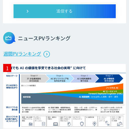
Dify導入・AIエージェント活用支援サー
ビス
ニュースPVランキング
製造業特化型オーダーメイドAI開発（知
週間PVランキング
財/FMEA/電気回路/CAD/外観検査）
異常検知AI
需要予測＋業務最適化AIシステム
『KISS』