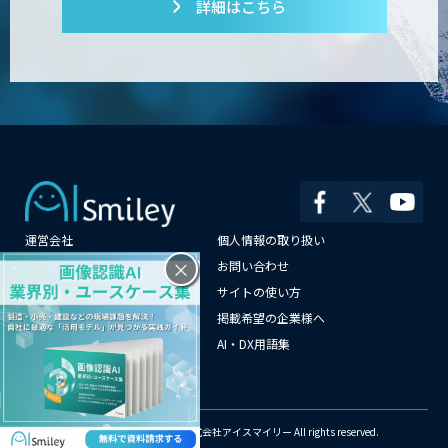
詳細はこちら
「ジンベイ AI技術実装アドバイザリー」
サービス
AI新規事業企画・開発支援
運営会社
個人情報の取り扱い
JAPAN AI AGENT
×
よくある質問
お問い合わせ
メールマガジン登録
サイトの使い方
情報提供はこちらから
掲載希望の企業様へ
AI企業一覧
AI・DX用語集
SELFBOT AIアバター
サイトマップ
© Copyright 2018-2026 株式会社アイスマイリー All rights reserved.
Automation 360 Managed Service