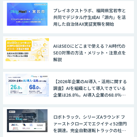
ントが自動処理します 『Knowfa（ノウ
ファ）受注AIエージェント』
プレイネクストラボ、福岡県宮若市と
共同でデジタル庁生成AI「源内」を活
用した自治体AX実証実験を開始
MANA Buddy
AIはSEOにどこまで使える？AI時代の
SEO対策の方法・メリット・注意点を
解説
データ構造化ソリューション「DX-laei」
【2026年企業のAI導入・活用に関する
調査】AIを組織として導入できている
MµgenGAI
企業は26.8％。AI導入企業の68.0％
が、自社でのAI導入・活用は「上手く
いっている」と回答
ロボトラック、シリーズAラウンド フ
図面検索AI
ァーストクローズでエクイティ52億円
を調達。完全自動運転トラックの社会