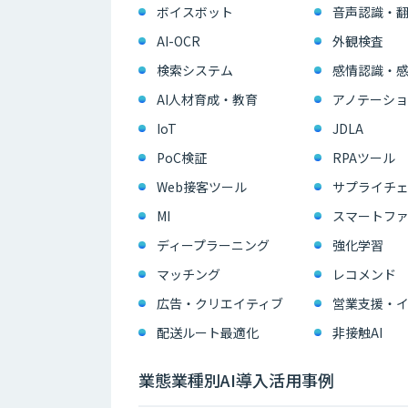
ボイスボット
音声認識・
AI-OCR
外観検査
検索システム
感情認識・
AI人材育成・教育
アノテーショ
IoT
JDLA
PoC検証
RPAツール
Web接客ツール
サプライチェ
MI
スマートフ
ディープラーニング
強化学習
マッチング
レコメンド
広告・クリエイティブ
配送ルート最適化
非接触AI
業態業種別AI導入活用事例