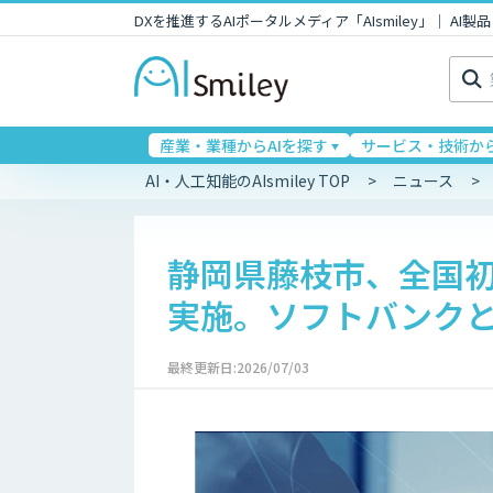
DXを推進するAIポータルメディア「AIsmiley」｜ A
検
索:
産業・業種からAIを探す
サービス・技術から
AI・人工知能のAIsmiley TOP
ニュース
静岡県藤枝市、全国初
実施。ソフトバンク
最終更新日:2026/07/03