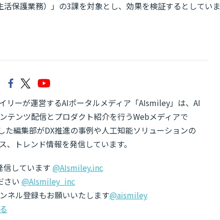
生活保護業務）」の3課を対象とし、効果を検証するとしてい
リーが運営するAIポータルメディア「AIsmiley」は、AI
ンテンツ配信とプロダクト紹介を行うWebメディアで
有した編集部がDX推進の事例や人工知能ソリューションの
ス、トレンド情報を発信しています。
でも発信しています
@AIsmiley.inc
ださい
@AIsmiley_inc
チャンネル登録もお願いいたします
@aismiley
る