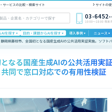
I製品・サービスの比較・検索サイト
サイトの使
03-6452
10:00〜18:00 年
AIを探す
目的・課題からAIを探す
導入事例
ニュース
静岡県藤枝市、全国初となる国産生成AIの公共活用実証実施。ソフト
となる国産生成AIの公共活用実
と共同で窓口対応での有用性検証