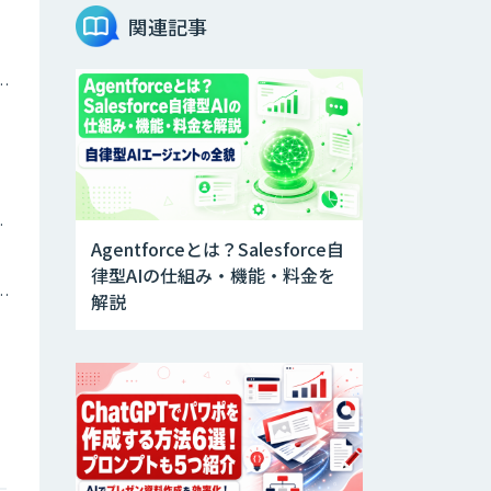
JOINT AI Flow
関連記事
byGMO
ナミックプライシング
Teachme Biz
AIR-NEXUS
ツイン
Agentforceとは？Salesforce自
律型AIの仕組み・機能・料金を
トメーション・MAツール
Acompany セキ
解説
ュアチャット
AI価格調査ツール
Smapra
secondz