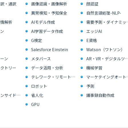
翻訳・通訳
画像認識・画像解析
顔認証
異常検知・予知保全
自然言語処理-NLP-
感情解析
AIモデル作成
需要予測・ダイ
ン
AI学習データ作成
エッジAI
G検定
E資格
Salesforce Einstein
Watson（ワトソン）
ーン
メタバース
AR・VR・デジタル
ァクトリー
データ活用・分析
機械学習
テレワーク・リモートワーク
マーケテイングオー
ロボット
予測
営業支援・インサイドセールス
省人化
議事録自動作成
GPU