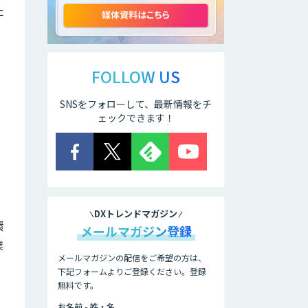
た
アリストルの法人
向けAI研修
FOLLOW US
速
SNSをフォローして、最新情報をチ
ELYZA Works
with KDDI
ェックできます！
JAPAN AI
KNOWLEDGE
DXトレンドマガジン
医療文書作成を効
環
率化する生成
メールマガジン登録
AI「OPTiM AI ホ
業
スピタル」
メールマガジンの配信をご希望の方は、
下記フォームよりご登録ください。登録
無料です。
オーダーメイドAI
人材育成研修
お名前 - 姓・名