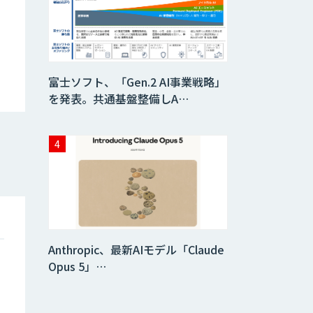
生成AI活用 1day
ブートキャンプ
データ分析エージ
富士ソフト、「Gen.2 AI事業戦略」
ェント
を発表。共通基盤整備しA…
「AI課題の⽬利
き」コンサルティ
ングサービス
フィジカルAI・AI
ロボット向け教師
データ収集・作成
Anthropic、最新AIモデル「Claude
SaaS・サブスク
向け収益管理プラ
Opus 5」…
ットフォーム「ソ
アスク」