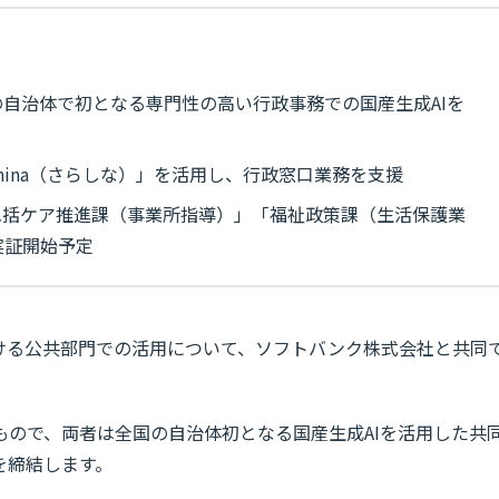
自治体で初となる専門性の高い行政事務での国産生成AIを
「Sarashina（さらしな）」を活用し、行政窓口業務を支援
包括ケア推進課（事業所指導）」「福祉政策課（生活保護業
実証開始予定
おける公共部門での活用について、ソフトバンク株式会社と共同
。
もので、両者は全国の自治体初となる国産生成AIを活用した共
を締結します。