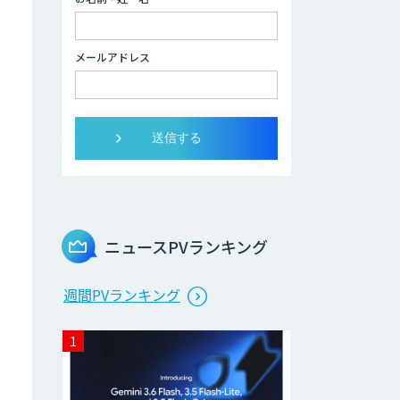
ま
Brain Plus for
メールアドレス
Sales
データ分析/AI開
発/コンサルティン
グ
Docify（ドシファ
イ）
ニュースPVランキング
STORM Platform
週間PVランキング
Cogent AI
Cabinet