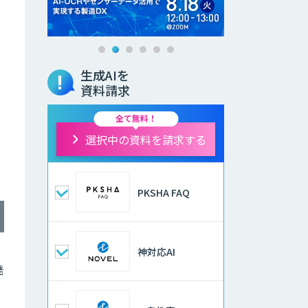
生成AIを
資料請求
全て無料！
選択中の資料を請求する
PKSHA FAQ
神対応AI
発