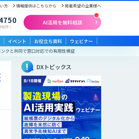
い方
情報提供はこちらから
掲載希望の企業様へ
-4750
AI活用を無料相談
末年始除く
イベント
お役立ち資料
ウェビナー
バンクと共同で窓口対応での有用性検証
DXトピックス
証