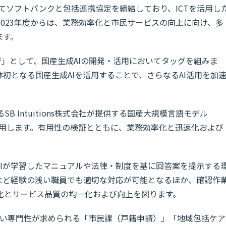
めてソフトバンクと包括連携協定を締結しており、ICTを活用し
023年度からは、業務効率化と市民サービスの向上に向け、多
ます。
ジ」として、国産生成AIの開発・活用においてタッグを組みま
初となる国産生成AIを活用することで、さらなるAI活用を加
 Intuitions株式会社が提供する国産大規模言語モデル
）」を活用します。有用性の検証とともに、業務効率化と迅速化および
AIが学習したマニュアルや法律・制度を基に回答案を提示する
など経験の浅い職員でも適切な対応が可能となるほか、確認作
化とサービス品質の均一化および向上を図ります。
高い専門性が求められる「市民課（戸籍申請）」「地域包括ケア