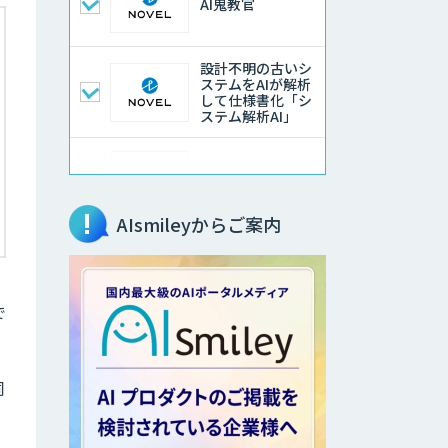
AI鬼教官
設計不明の古いシ
ステムをAIが解析
して仕様書化「シ
ステム解析AI」
LLMOチェキ
AIsmileyからご案内
AIエージェント開
発支援
で
AIエンジニアアカ
デミー（バイブコ
ーディング研修）
同
aiDAPTIV+