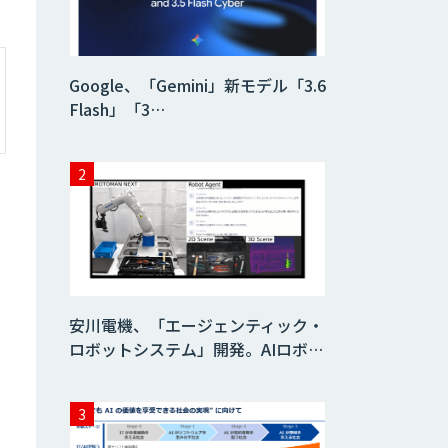
AI/DX研修
Google、「Gemini」新モデル「3.6
Flash」「3…
AIコール
imprai ezKotae
ログミーツ
powered by
GPT-4
安川電機、「エージェンティック・
ロボットシステム」開発。AIロボ…
Microcosm×AIエ
ンジニアでオンプ
レミスのAI導入支
援サービス