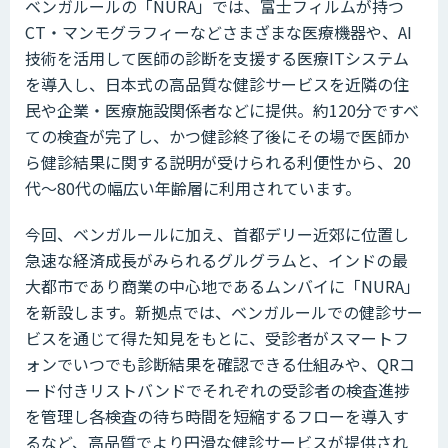
ベンガルールの「NURA」では、富士フィルムが持つ
CT・マンモグラフィーなどさまざまな医療機器や、AI
技術を活用して医師の診断を支援する医療ITシステム
を導入し、日本式の高品質な健診サービスを近隣の住
民や企業・医療施設関係者などに提供。約120分ですべ
ての検査が完了し、かつ健診終了後にその場で医師か
ら健診結果に関する説明が受けられる利便性から、20
代～80代の幅広い年齢層に利用されています。
今回、ベンガルールに加え、首都デリー近郊に位置し
急速な経済成長がみられるグルグラムと、インドの最
大都市であり商業の中心地であるムンバイに「NURA」
を新設します。新拠点では、ベンガルールでの健診サー
ビスを通じて得た知見をもとに、受診者がスマートフ
ォンでいつでも診断結果を確認できる仕組みや、QRコ
ード付きリストバンドでそれぞれの受診者の検査進捗
を管理し各検査の待ち時間を短縮するフローを導入す
るなど、高品質でより円滑な健診サービスが提供され