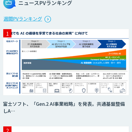
ニュースPVランキング
AI 受託開発・導入支援
週間PVランキング
AIカメラ「GAUDi EYE」
【現場に特化したAI】映像解析・画像解
析総合ソリューション
安全品質AIソリューション
富士ソフト、「Gen.2 AI事業戦略」を発表。共通基盤整備
しA…
エッジデバイス 組込AIモデル開発受託