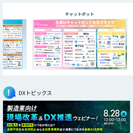
チャットボット
高性能 AI エンジン搭載エッジシステム
「VAB-5000」
m2view
ローカル対応文書管理AIシステム
Galaxy-Eye Episode
DXトピックス
製造業特化の図面DXサービス「図面ベー
ス」