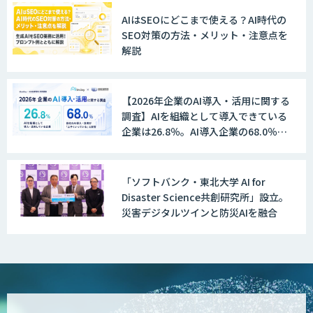
AIはSEOにどこまで使える？AI時代の
SEO対策の方法・メリット・注意点を
解説
【2026年企業のAI導入・活用に関する
調査】AIを組織として導入できている
企業は26.8％。AI導入企業の68.0％
が、自社でのAI導入・活用は「上手く
いっている」と回答
「ソフトバンク・東北大学 AI for
Disaster Science共創研究所」設立。
災害デジタルツインと防災AIを融合