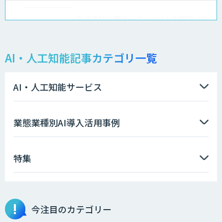
製造業特化型オーダーメイドAI開発（知
財/FMEA/電気回路/CAD/外観検査）
AI・人工知能記事カテゴリ一覧
異常検知AI
AI・人工知能サービス
ソフトクリエイトのAI開発サービス
業態業種別AI導入活用事例
特集
AIポチっと
今注目のカテゴリー
TDSEEye