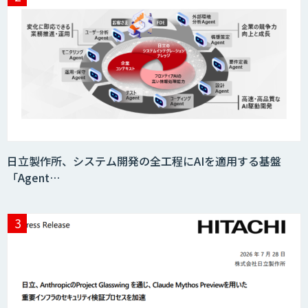
AIモデル開発
MAISTER™
日立製作所、システム開発の全工程にAIを適用する基盤
「Agent…
Datatang AIデータ処理プラットフォー
ムサービス
Datatang 高品質AIデータ収集・アノテ
ーションサービス