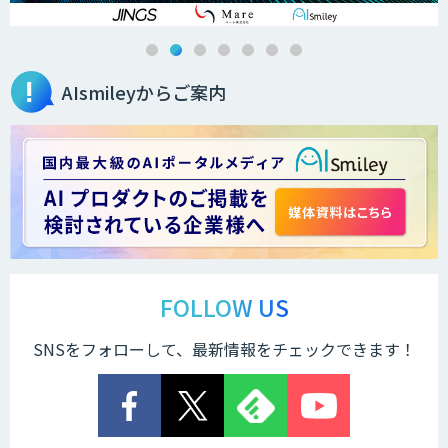
画像解析・デジタルツイン領域のAI開発
AIsmileyからご案内
AI開発・伴走支援・内製化支援
DXセカンドオピニオン
スマート工場ソリューションkizkia-
Meter
FOLLOW US
SNSをフォローして、最新情報をチェックできます！
Preferred Networks Visual Inspection