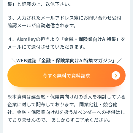
集」
と記載の上、送信下さい。
３、入力されたメールアドレス宛にお問い合わせ受付
確認メールが自動送信されます。
４、AIsmileyの担当より
「
金
融・保険業向けAI特集
」
を
メールにて送付させていただきます。
＼WEB雑誌「金融・保険業向けAI特集マガジン」
／
今すぐ無料で資料請求
※本資料は建
金融・保険業向け
AIの導入を検討している
企業に対して配布しております。 同業他社・競合他
社、
金融・保険業向けAI
を扱うAIベンダーへの提供はし
ておりませんので、 あしからずご了承ください。