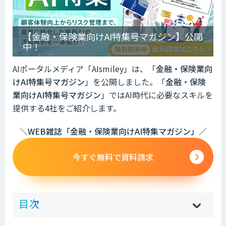
【金融・保険業向けAI特集号マガジン】公開
中！
AIポータルメディア「AIsmiley」は、「
金融・保険業
向
けAI特集号マガジン
」を公開しました。「
金融・保険
業
向けAI特集号マガジン
」ではAI時代に必要なスキルを
提供する4社をご紹介します。
＼WEB雑誌「金融・保険業向けAI特集マガジン」／
今すぐ無料で資料請求
ow
de
目次
[
[
]
]
sh
hi