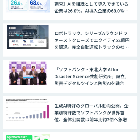
調査】AIを組織として導入できている
企業は26.8％。AI導入企業の68.0％
が、自社でのAI導入・活用は「上手く
いっている」と回答
ロボトラック、シリーズAラウンド フ
ァーストクローズでエクイティ52億円
を調達。完全自動運転トラックの社会
実装に向けた開発・実証を推進
「ソフトバンク・東北大学 AI for
Disaster Science共創研究所」設立。
災害デジタルツインと防災AIを融合
生成AI特許のグローバル動向公開。企
業別特許数でソフトバンクが世界首
位、全体公開数は前年比約2倍へ急増