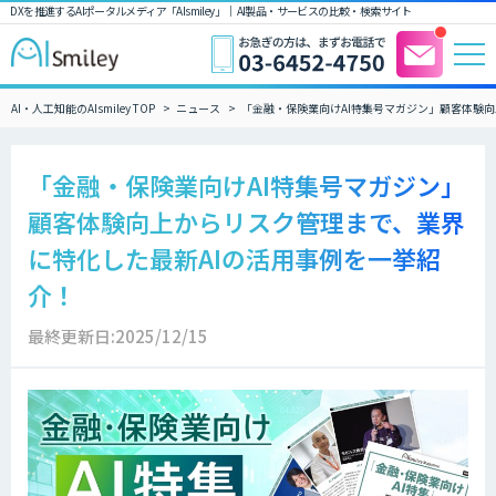
DXを推進するAIポータルメディア「AIsmiley」｜ AI製品・サービスの比較・検索サイト
AI・人工知能のAIsmiley TOP
ニュース
「金融・保険業向けAI特集号マガジン」顧客体験
「金融・保険業向けAI特集号マガジン」
顧客体験向上からリスク管理まで、業界
に特化した最新AIの活用事例を一挙紹
介！
最終更新日:2025/12/15