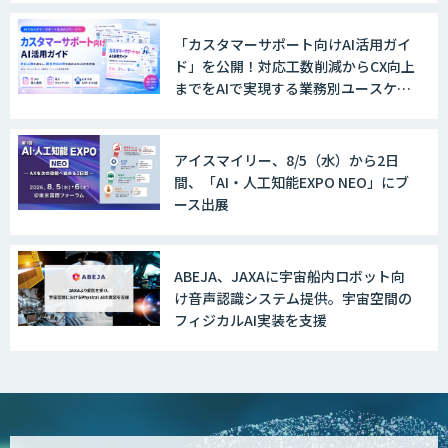
「カスタマーサポート向けAI活用ガイ
ド」を公開！対応工数削減からCX向上
までをAIで実現する業務別ユースケー
ス集
アイスマイリー、8/5（水）から2日
間、「AI・人工知能EXPO NEO」にブ
ース出展
ABEJA、JAXAに宇宙船内ロボット向
け音声認識システム提供。宇宙空間の
フィジカルAI実装を支援