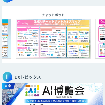
チャットボット
AI音声生成 ElevenLabs
ニーズを理解する対話型AIエージェント
「AI’mON for 展示会」
Web接客を進化させる対話型AIエージェ
ント「AI’mON for WEB」
DXトピックス
TIGEREYE AGENT