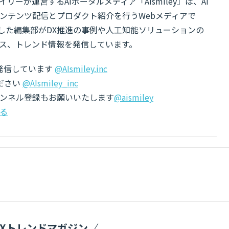
リーが運営するAIポータルメディア「AIsmiley」は、AI
ンテンツ配信とプロダクト紹介を行うWebメディアで
有した編集部がDX推進の事例や人工知能ソリューションの
ス、トレンド情報を発信しています。
でも発信しています
@AIsmiley.inc
ださい
@AIsmiley_inc
チャンネル登録もお願いいたします
@aismiley
る
DXトレンドマガジン