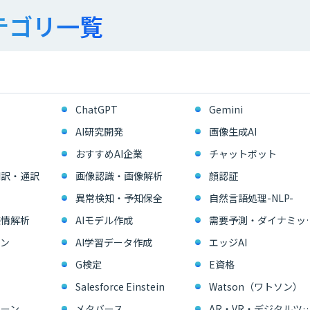
テゴリ一覧
ChatGPT
Gemini
AI研究開発
画像生成AI
おすすめAI企業
チャットボット
翻訳・通訳
画像認識・画像解析
顔認証
異常検知・予知保全
自然言語処理-NLP-
感情解析
AIモデル作成
需要予測・ダイ
ン
AI学習データ作成
エッジAI
G検定
E資格
Salesforce Einstein
Watson（ワトソン）
ーン
メタバース
AR・VR・デジタル