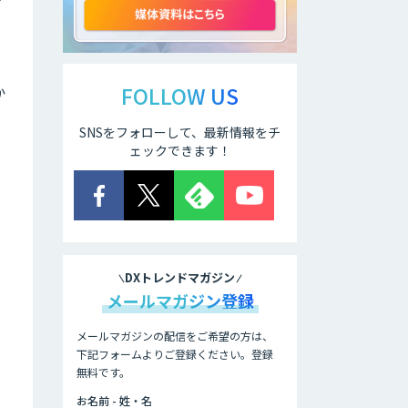
。
SenseVideo Go
SDK
FOLLOW US
か
Datatang AIデー
SNSをフォローして、最新情報をチ
タ処理プラットフ
ェックできます！
ォームサービス
Datatang 高品質
AIデータ収集・ア
ノテーションサー
ビス
DXトレンドマガジン
メールマガジン登録
メールマガジンの配信をご希望の方は、
下記フォームよりご登録ください。登録
無料です。
お名前 - 姓・名