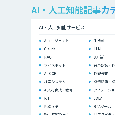
AI・人工知能記事カ
AI・人工知能サービス
AIエージェント
生成AI
Claude
LLM
RAG
DX推進
ボイスボット
音声認識・
AI-OCR
外観検査
検索システム
感情認識・
AI人材育成・教育
アノテーショ
IoT
JDLA
PoC検証
RPAツール
Web接客ツール
サプライチェ