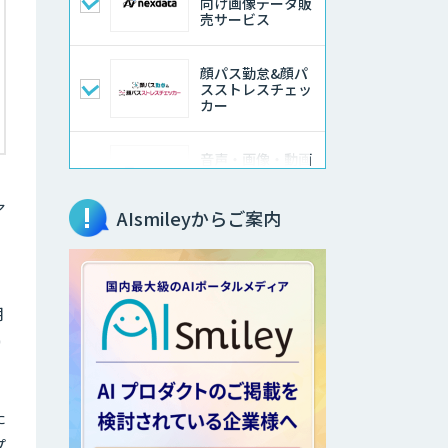
向け画像データ販
売サービス
顔パス勤怠&顔パ
スストレスチェッ
カー
音声・画像・動画
データセット販
売・収集
ア
AIsmileyからご案内
法人向けAIドライ
ブレコーダー「ナ
ウト」
月
0
WelcomID
た
WelcomID無人店
舗
プ