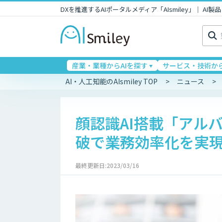
DXを推進するAIポータルメディア「AIsmiley」｜ A
検
索:
産業・業種からAIを探す
サービス・技術から
AI・人工知能のAIsmiley TOP
ニュース
顔認識AI搭載「アルバ
破で業務効率化を実
最終更新日:2023/03/16