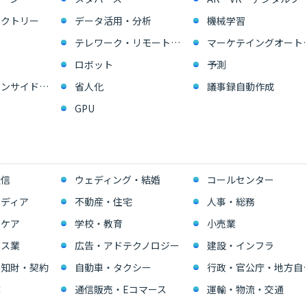
ァクトリー
データ活用・分析
機械学習
テレワーク・リモートワーク
マーケテイングオー
ロボット
予測
営業支援・インサイドセールス
省人化
議事録自動作成
GPU
通信
ウェディング・結婚
コールセンター
ディア
不動産・住宅
人事・総務
スケア
学校・教育
小売業
ビス業
広告・アドテクノロジー
建設・インフラ
・知財・契約
自動車・タクシー
行政・官公
業
通信販売・Eコマース
運輸・物流・交通