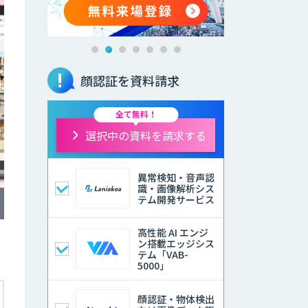
顔認証を資料請求
全て無料！
選択中の資料を請求する
異常検知・音声認
識・画像解析シス
テム開発サービス
高性能 AI エンジ
ン搭載エッジシス
テム「VAB-
5000」
顔認証・物体検出