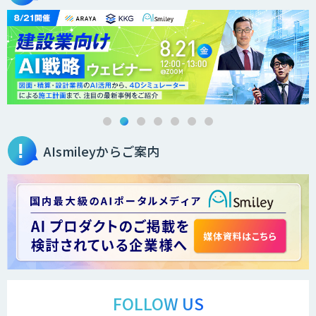
高性能 AI エンジン搭載エッジシステム
「VAB-5000」
３次元計測アプリRulerless
AIsmileyからご案内
AIカメラ搭載ドライブレコーダー「VIA
Mobile360 D700」
LINE WORKS PaperOn
製造業特化の図面DXサービス「図面ベー
ス」
FOLLOW US