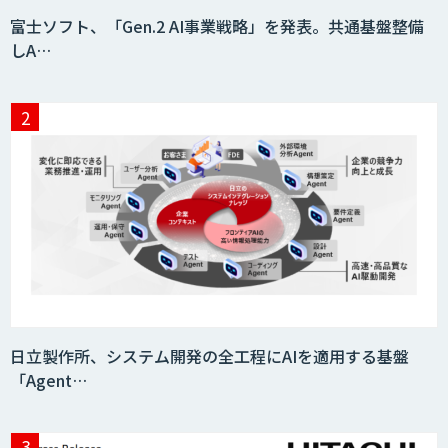
ID ZERO（アイディーゼロ）
富士ソフト、「Gen.2 AI事業戦略」を発表。共通基盤整備
しA…
Video Questor
身体・動作解析AIソリューション
映像解析ソリューション kizkia
日立製作所、システム開発の全工程にAIを適用する基盤
「Agent…
消耗品管理クラウド