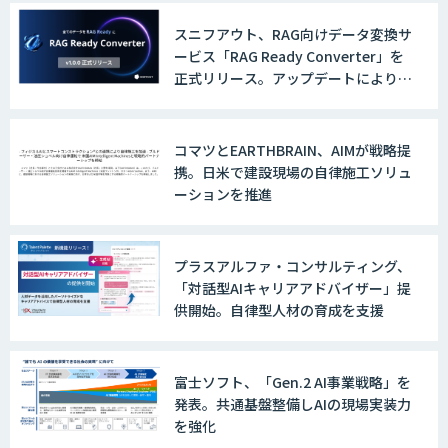
TERAS AIカメラソリューション
スニフアウト、RAG向けデータ変換サ
ービス「RAG Ready Converter」を
正式リリース。アップデートにより変
換精度の向上やセキュリティ強化を実
AIカメラ「GAUDi EYE」
現
コマツとEARTHBRAIN、AIMが戦略提
携。日米で建設現場の自律施工ソリュ
AI・DXコンサルティング伴走支援サービ
ーションを推進
ス
プラスアルファ・コンサルティング、
「対話型AIキャリアアドバイザー」提
FUNNELシリーズ
供開始。自律型人材の育成を支援
富士ソフト、「Gen.2 AI事業戦略」を
AI受託開発（データ分析・画像認識）
発表。共通基盤整備しAIの現場実装力
を強化