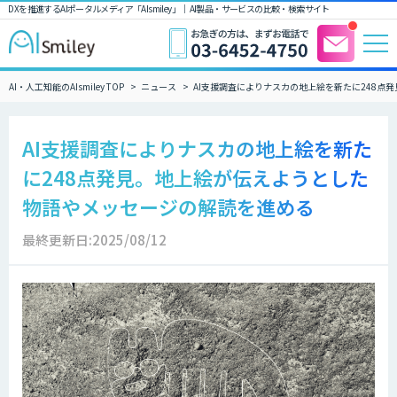
DXを推進するAIポータルメディア「AIsmiley」｜ AI製品・サービスの比較・検索サイト
AI・人工知能のAIsmiley TOP
ニュース
AI支援調査によりナスカの地上絵を新たに248点
AI支援調査によりナスカの地上絵を新た
に248点発見。地上絵が伝えようとした
物語やメッセージの解読を進める
最終更新日:2025/08/12