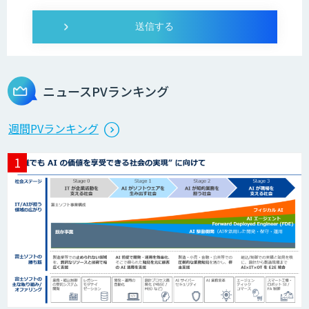
オーダーメイドAI開発
ニュースPVランキング
StellaController 2.0
週間PVランキング
検図・照査AI
積算AI