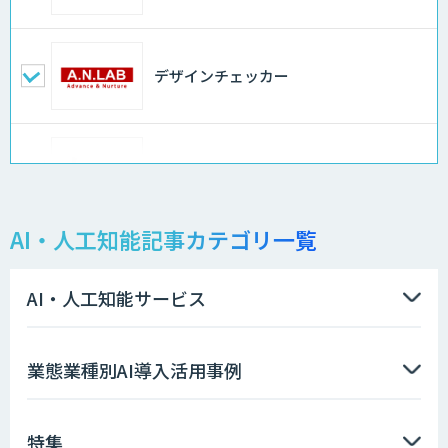
デザインチェッカー
地理空間DX ソリューション
AI・人工知能記事カテゴリ一覧
製造業特化型オーダーメイドAI開発（知
財/FMEA/電気回路/CAD/外観検査）
AI・人工知能サービス
ソフトクリエイトのAI開発サービス
業態業種別AI導入活用事例
特集