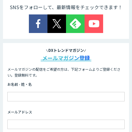
SNSをフォローして、最新情報をチェックできます！
TIGEREYE AGENT
顔認証・物体検出向け画像データ販売サ
ービス
DXトレンドマガジン
メールマガジン登録
メールマガジンの配信をご希望の方は、下記フォームよりご登録くださ
Asteria AIoT Suite｜Gravio – 画像認識
い。登録無料です。
AI活用サービス
お名前 - 姓・名
画像解析・デジタルツイン領域のAI開発
メールアドレス
AI開発・伴走支援・内製化支援