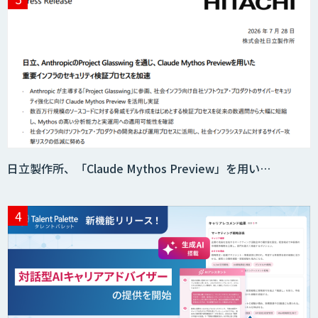
生成AIの業務活用は「Safe AI
Gateway」
スマート工場ソリューションkizkia-
Meter
日立製作所、「Claude Mythos Preview」を用い…
Preferred Networks Visual Inspection
サテライトAI
音声・画像・動画データセット販売・収
集