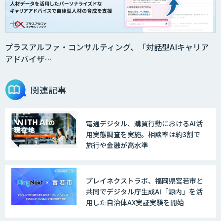
法人向けAIドライブレコーダー「ナウ
ト」
プラスアルファ・コンサルティング、「対話型AIキャリア
アドバイザ…
AI・データ活用コンサルティング・受託
開発支援
関連記事
電通デジタル、購買行動におけるAI活
物流チェッカー
用実態調査を実施。相談率は約3割で
旅行や金融が高水準
AI 受託開発・導入支援
プレイネクストラボ、福岡県宮若市と
共同でデジタル庁生成AI「源内」を活
用した自治体AX実証実験を開始