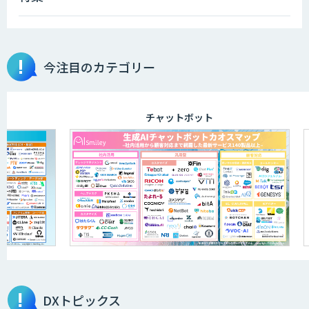
AIポチっと
今注目のカテゴリー
TDSEEye
チャットボット
APTOのAI受託開発
高性能・省電力を両立した小型AIゲート
ウェイ「ARTiGO A5000」
アラヤの画像認識AIソリューション
DXトピックス