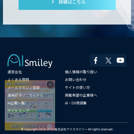
詳細はこちら
コンクリート劣化検出 画像処理技術
SciCS
安全品質AIソリューション
運営会社
個人情報の取り扱い
大型車専用 巻き込み警告システム SEES-
1000シリーズ
×
よくある質問
お問い合わせ
メールマガジン登録
サイトの使い方
情報提供はこちらから
掲載希望の企業様へ
AI企業一覧
AI・DX用語集
Neural Network Console
サイトマップ
© Copyright 2018-2026 株式会社アイスマイリー All rights reserved.
DEEPS