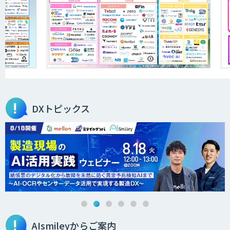
ELYZA Works with KDDI
JAPAN AI KNOWLEDGE
DXトピックス
医療文書作成を効率化する生成
AI「OPTiM AI ホスピタル」
オーダーメイドAI人材育成研修
AIsmileyからご案内