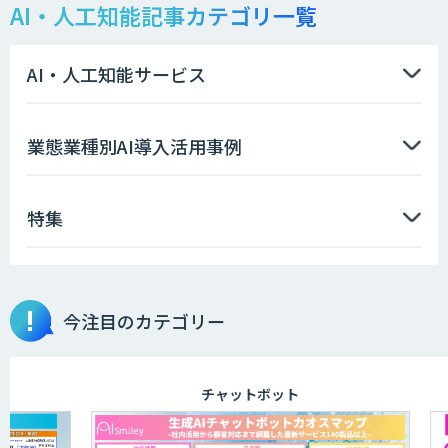
AI・人工知能記事カテゴリ一覧
LLMOチェキ
AI・人工知能サービス
AIエージェント開発支援
業態業種別AI導入活用事例
特集
AIエンジニアアカデミー（バイブコーデ
ィング研修）
今注目のカテゴリー
aiDAPTIV+
チャットボット
アリストルの法人向けAI研修