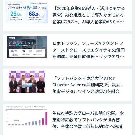
【2026年企業のAI導入・活用に関する
＜Dify活用＞AIエージェントDRIVE
調査】AIを組織として導入できている
企業は26.8％。AI導入企業の68.0％
が、自社でのAI導入・活用は「上手く
いっている」と回答
戦略策定から実装まで一気通貫のAIエー
ロボトラック、シリーズAラウンド フ
ジェント開発
ァーストクローズでエクイティ52億円
を調達。完全自動運転トラックの社会
実装に向けた開発・実証を推進
WARP NEXT
「ソフトバンク・東北大学 AI for
Disaster Science共創研究所」設立。
災害デジタルツインと防災AIを融合
LINE WORKS AiNote
生成AI特許のグローバル動向公開。企
業別特許数でソフトバンクが世界首
Explaza 生成AI Partner｜AIエージェン
位、全体公開数は前年比約2倍へ急増
ト