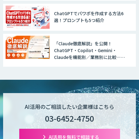
ChatGPTでパワポを作成する方法6
選！プロンプトも5つ紹介
GENIEE SFA/CRM
「Claude徹底解説」を公開！
ChatGPT・Copilot・Gemini・
WAN-RECORD Plus
Claudeを機能別／業務別に比較―自
社に合う生成AIの選び方がわかる実践
ガイド
Explaza 生成AI Partner | AX
AI活用のご相談したい企業様はこちら
Wanderlust RAG コンシェルジュ
03-6452-4750
AI活用を無料で相談する
POPstation