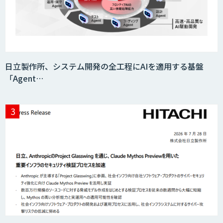
JOINT AI Flow byGMO
日立製作所、システム開発の全工程にAIを適用する基盤
「Agent…
Teachme Biz
AIR-NEXUS
Acompany セキュアチャット