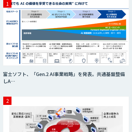
生成AI活用 1day ブートキャンプ
データ分析エージェント
「AI課題の⽬利き」コンサルティングサ
富士ソフト、「Gen.2 AI事業戦略」を発表。共通基盤整備
ービス
しA…
フィジカルAI・AIロボット向け教師デー
タ収集・作成
SaaS・サブスク向け収益管理プラット
フォーム「ソアスク」