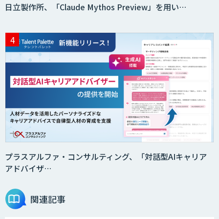
日立製作所、「Claude Mythos Preview」を用い…
AI価格調査ツールSmapra
secondz Agentsense
Smart Search
法人向けAIエージェント「OfficeAI社
員」
プラスアルファ・コンサルティング、「対話型AIキャリア
アドバイザ…
2層ナレッジ×AIで顧客コミュニケーシ
ョンを効率化「ZEROCK」
関連記事