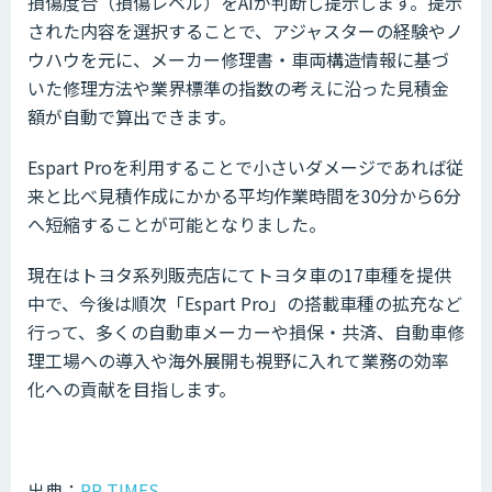
損傷度合（損傷レベル）をAIが判断し提示します。提示
された内容を選択することで、アジャスターの経験やノ
ウハウを元に、メーカー修理書・車両構造情報に基づ
いた修理方法や業界標準の指数の考えに沿った見積金
額が自動で算出できます。
Espart Proを利用することで小さいダメージであれば従
来と比べ見積作成にかかる平均作業時間を30分から6分
へ短縮することが可能となりました。
現在はトヨタ系列販売店にてトヨタ車の17車種を提供
中で、今後は順次「Espart Pro」の搭載車種の拡充など
行って、多くの自動車メーカーや損保・共済、自動車修
理工場への導入や海外展開も視野に入れて業務の効率
化への貢献を目指します。
出典：
PR TIMES