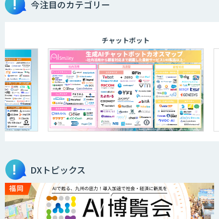
今注目のカテゴリー
ェックまで自動化。輸出管理
AI「TRAFEED」
チャットボット
JOINT AI Flow byGMO
AIR-NEXUS
営業支援/ 業務自動化 AI
DXトピックス
secondz Agentsense