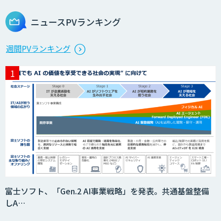
ビス
ニュースPVランキング
製造業特化型オーダーメイドAI開発（知
週間PVランキング
財/FMEA/電気回路/CAD/外観検査）
異常検知AI
需要予測＋業務最適化AIシステム
『KISS』
imprai ezCheck
富士ソフト、「Gen.2 AI事業戦略」を発表。共通基盤整備
しA…