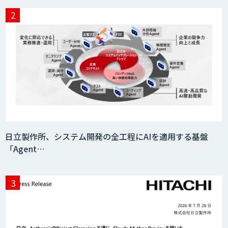
JAPAN AI HR
miibo
AIエージェントコース
日立製作所、システム開発の全工程にAIを適用する基盤
「Agent…
DELTA AI AGENT システム
ニーズを理解する対話型AIエージェント
「AI’mON for 展示会」