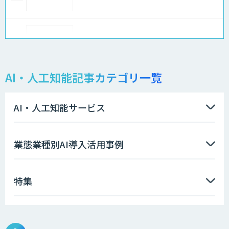
Docify（ドシファイ）
AI・人工知能記事カテゴリ一覧
STORM Platform
AI・人工知能サービス
imprai ezKotae
業態業種別AI導入活用事例
特集
データ分析エージェント
物品輸出から留学生・研究者のバックチ