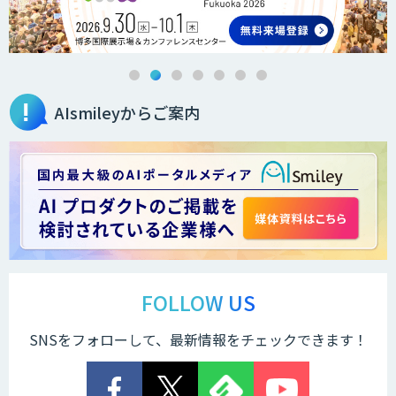
法人向けAIエージェント「OfficeAI社
員」
AIsmileyからご案内
2層ナレッジ×AIで顧客コミュニケーシ
ョンを効率化「ZEROCK」
＜Dify活用＞AIエージェントDRIVE
戦略策定から実装まで一気通貫のAIエー
ジェント開発
FOLLOW US
SNSをフォローして、最新情報をチェックできます！
Explaza 生成AI Partner｜AIエージェン
ト