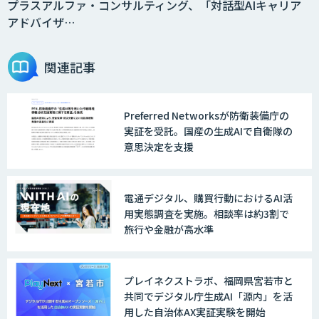
プラスアルファ・コンサルティング、「対話型AIキャリア
アドバイザ…
Agentforce
関連記事
Preferred Networksが防衛装備庁の
JAPAN AI SALES
実証を受託。国産の生成AIで自衛隊の
意思決定を支援
JAPAN AI MARKETING
電通デジタル、購買行動におけるAI活
用実態調査を実施。相談率は約3割で
旅行や金融が高水準
ノウハウが必要な受注業務をAIエージェ
ントが自動処理します 『Knowfa（ノウ
ファ）受注AIエージェント』
プレイネクストラボ、福岡県宮若市と
共同でデジタル庁生成AI「源内」を活
用した自治体AX実証実験を開始