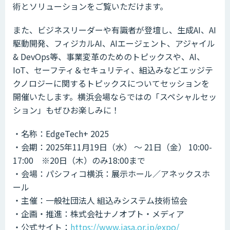
術とソリューションをご覧いただけます。
また、ビジネスリーダーや有識者が登壇し、生成AI、AI
駆動開発、フィジカルAI、AIエージェント、アジャイル
& DevOps等、事業変革のためのトピックスや、AI、
IoT、セーフティ＆セキュリティ、組込みなどエッジテ
クノロジーに関するトピックスについてセッションを
開催いたします。横浜会場ならではの「スペシャルセッ
ション」もぜひお楽しみに！
・名称：EdgeTech+ 2025
・会期：2025年11月19日
（水）
〜 21日
（金）
10:00-
17:00 ※20日
（木）
のみ18:00まで
・会場：パシフィコ横浜：展示ホール／アネックスホ
ール
・主催：一般社団法人 組込みシステム技術協会
・企画・推進：株式会社ナノオプト・メディア
・公式サイト：
https://www.jasa.or.jp/expo/