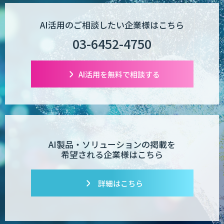
AI Worker
AI活用のご相談したい企業様はこちら
03-6452-4750
【営業特化】AIエージェント構築サービ
ス
AI活用を無料で相談する
TIGEREYE AGENT
AI製品・ソリューションの掲載を
希望される企業様はこちら
AI開発・伴走支援・内製化支援
詳細はこちら
「ジンベイ AI技術実装アドバイザリー」
サービス