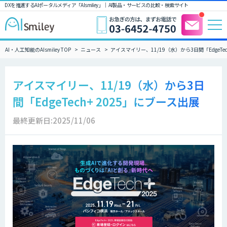
DXを推進するAIポータルメディア「AIsmiley」｜ AI製品・サービスの比較・検索サイト
AI・人工知能のAIsmiley TOP
ニュース
アイスマイリー、11/19（水）から3日間「EdgeTec
アイスマイリー、11/19（水）から3日
間「EdgeTech+ 2025」にブース出展
最終更新日:2025/11/06