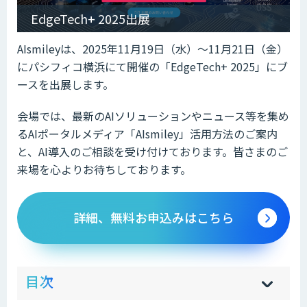
EdgeTech+ 2025出展
AIsmileyは、2025年11月19日（水）～11月21日（金）
にパシフィコ横浜にて開催の「EdgeTech+ 2025」にブ
ースを出展します。
会場では、最新のAIソリューションやニュース等を集め
るAIポータルメディア「AIsmiley」活用方法のご案内
と、AI導入のご相談を受け付けております。皆さまのご
来場を心よりお待ちしております。
詳細、無料お申込みはこちら
ow
de
目次
[
[
]
]
sh
hi