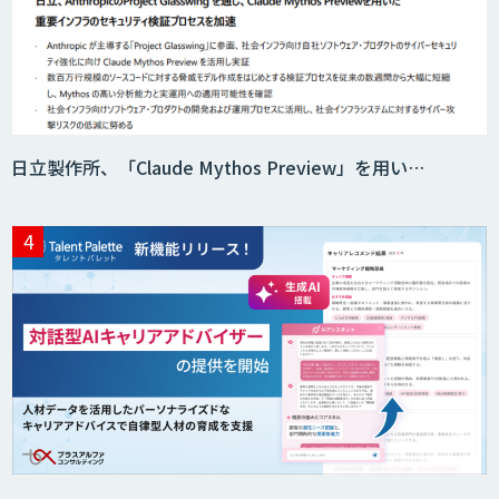
Web接客を進化させる対話型AIエージェ
ント「AI’mON for WEB」
日立製作所、「Claude Mythos Preview」を用い…
AIエージェント構築支援サービス
スクレイプPro
SAT
DX推進のパートナーに「ジンベイ 生成
AI・DXコンサルティング」