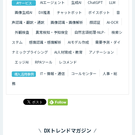
AIエージェント
生成AI
ChatGPT
LLM
AIサービス
画像生成AI
DX推進
チャットボット
ボイスボット
音
声認識・翻訳・通訳
画像認識・画像解析
顔認証
AI-OCR
外観検査
異常検知・予知保全
自然言語処理-NLP-
検索シ
ステム
感情認識・感情解析
AIモデル作成
需要予測・ダイ
ナミックプライシング
AI人材育成・教育
アノテーション
エッジAI
RPAツール
レコメンド
IT・情報・通信
コールセンター
人事・総
導入活用事例
務
DXトレンドマガジン