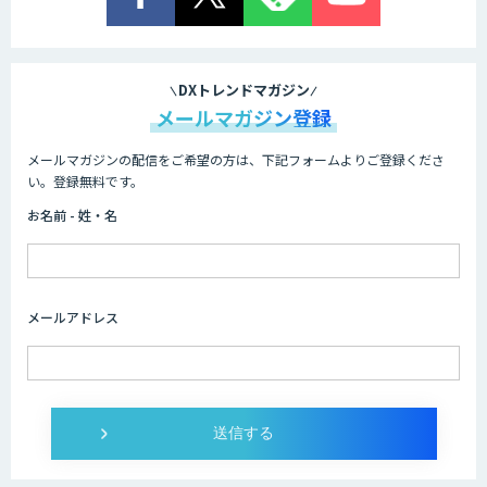
業務特化型AIエージェントの開発支援
「業務AIプロ」
DXトレンドマガジン
メールマガジン登録
メールマガジンの配信をご希望の方は、下記フォームよりご登録くださ
Dify導入支援
い。登録無料です。
お名前 - 姓・名
Dify開発支援
メールアドレス
SELFBOT AIエージェント
Dify導入・AIエージェント活用支援サー