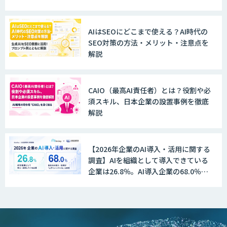
MANA Buddy
AIはSEOにどこまで使える？AI時代の
SEO対策の方法・メリット・注意点を
解説
データ構造化ソリューション「DX-laei」
CAIO（最高AI責任者）とは？役割や必
須スキル、日本企業の設置事例を徹底
MµgenGAI
解説
【2026年企業のAI導入・活用に関する
図面検索AI
調査】AIを組織として導入できている
企業は26.8％。AI導入企業の68.0％
が、自社でのAI導入・活用は「上手く
いっている」と回答
図面生成AI