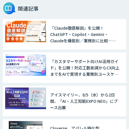
関連記事
「Claude徹底解説」を公開！
ChatGPT・Copilot・Gemini・
Claudeを機能別／業務別に比較―自
社に合う生成AIの選び方がわかる実践
ガイド
「カスタマーサポート向けAI活用ガイ
ド」を公開！対応工数削減からCX向上
までをAIで実現する業務別ユースケー
ス集
アイスマイリー、8/5（水）から2日
間、「AI・人工知能EXPO NEO」にブ
ース出展
Cloverse、アパレル特化型