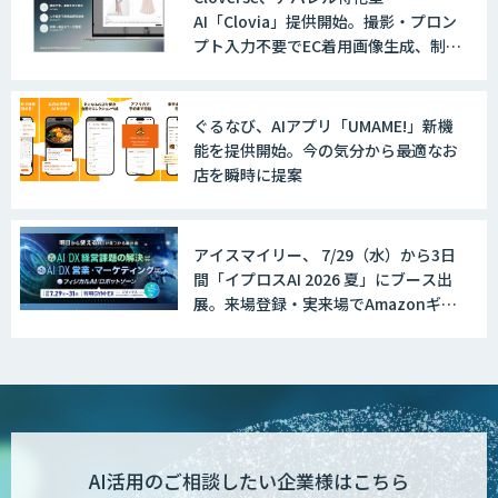
AI「Clovia」提供開始。撮影・プロン
プト入力不要でEC着用画像生成、制作
時間最大95%削減
ぐるなび、AIアプリ「UMAME!」新機
能を提供開始。今の気分から最適なお
店を瞬時に提案
アイスマイリー、 7/29（水）から3日
間「イプロスAI 2026 夏」にブース出
展。来場登録・実来場でAmazonギフ
ト500円分プレゼント！
AI活用のご相談したい企業様はこちら