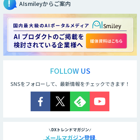
AIsmileyからご案内
2層ナレッジ×AIで顧客コミュニケーシ
ョンを効率化「ZEROCK」
＜Dify活用＞AIエージェントDRIVE
運営を自動化し、コミュニティで収益化
する「TIMEWELL BASE」
FOLLOW US
SNSをフォローして、最新情報をチェックできます！
WARP NEXT
LINE WORKS AiNote
DXトレンドマガジン
メールマガジン登録