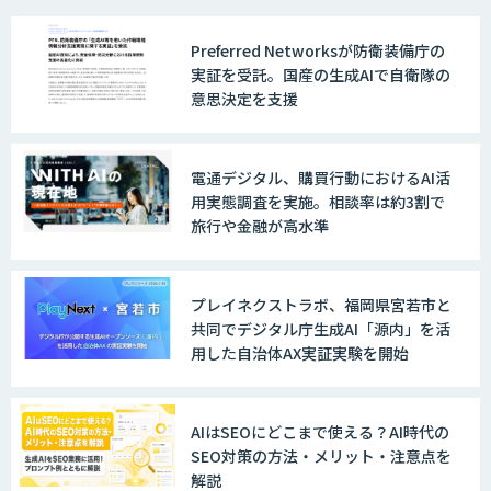
Preferred Networksが防衛装備庁の
生成AI研修サービス「CCAL研修」
実証を受託。国産の生成AIで自衛隊の
意思決定を支援
伴走型でAI活用を定着させる「生成AIブ
電通デジタル、購買行動におけるAI活
ートキャンプ」
用実態調査を実施。相談率は約3割で
旅行や金融が高水準
AIガイドライン策定コンサルティング
プレイネクストラボ、福岡県宮若市と
共同でデジタル庁生成AI「源内」を活
用した自治体AX実証実験を開始
AI活用支援サービス
AIはSEOにどこまで使える？AI時代の
SEO対策の方法・メリット・注意点を
解説
AI駆動開発エキスパート 育成プログラム