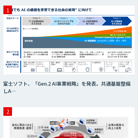
貴社専用ナレッジAI構築
SELFBOT AIエージェント
HEROZ ASK
富士ソフト、「Gen.2 AI事業戦略」を発表。共通基盤整備
しA…
異常検知AI
需要予測＋業務最適化AIシステム