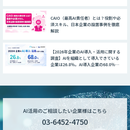
CAIO（最高AI責任者）とは？役割や必
DX推進のパートナーに「ジンベイ 生成
須スキル、日本企業の設置事例を徹底
AI・DXコンサルティング」
解説
【2026年企業のAI導入・活用に関する
Dify構築サービス
調査】AIを組織として導入できている
企業は26.8％。AI導入企業の68.0％
が、自社でのAI導入・活用は「上手く
いっている」と回答
生成AI環境構築サービス
生成AI×業務改善研修 ベーシックプラン
AI活用のご相談したい企業様はこちら
03-6452-4750