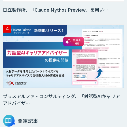
CAIWA Service Viii（カイワサービスヴィ
日立製作所、「Claude Mythos Preview」を用い…
ー）
RAGデータ作成ツール
ニーズを理解する対話型AIエージェント
「AI’mON for 展示会」
Web接客を進化させる対話型AIエージェ
ント「AI’mON for WEB」
プラスアルファ・コンサルティング、「対話型AIキャリア
アドバイザ…
AI Driven Develeopment Service
関連記事