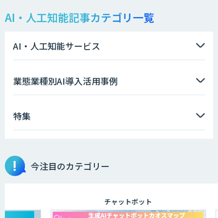
AI・人工知能記事カテゴリ一覧
データ分析/AI開発/コンサルティング
AI・人工知能サービス
Docify（ドシファイ）
業態業種別AI導入活用事例
特集
imprai ezKotae
今注目のカテゴリー
ログミーツ powered by GPT-4
チャットボット
JOINT AI Flow byGMO