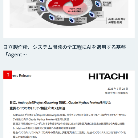
『KISS』
AI音声生成 ElevenLabs
日立製作所、システム開発の全工程にAIを適用する基盤
「Agent…
imprai ezCheck
miibo
AI活用e-Learningサービス