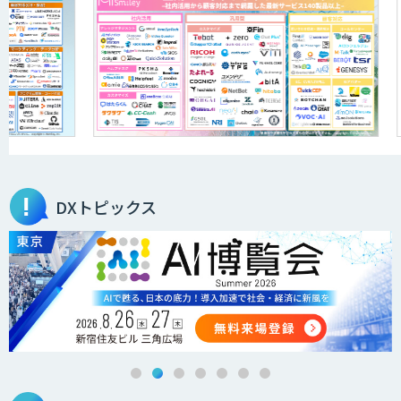
AIR-NEXUS
secondz Agentsense
DXトピックス
Smart Search
法人向けAIエージェント「OfficeAI社
員」