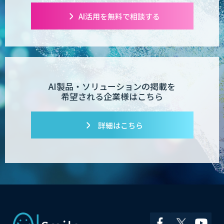
m2view
AI活用を無料で相談する
【特許調査特化】生成AI構築サービス
AI製品・ソリューションの掲載を
希望される企業様はこちら
対話型AI×データ分析で顧客接点を革新
する
詳細はこちら
SAMURAI YOSHINA
ibisScribe（アイビススクライブ）