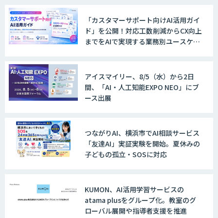
「カスタマーサポート向けAI活用ガイ
ド」を公開！対応工数削減からCX向上
までをAIで実現する業務別ユースケー
ス集
アイスマイリー、8/5（水）から2日
間、「AI・人工知能EXPO NEO」にブ
ース出展
つながりAI、横浜市でAI相談サービス
「友達AI」実証実験を開始。夏休みの
子どもの孤立・SOSに対応
KUMON、AI活用学習サービスの
atama plusをグループ化。教室のグ
ローバル展開や指導者支援を推進