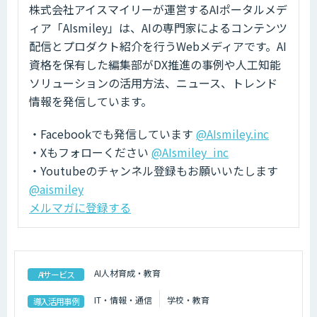
株式会社アイスマイリーが運営するAIポータルメデ
ィア「AIsmiley」は、AIの専門家によるコンテンツ
配信とプロダクト紹介を行うWebメディアです。AI
資格を保有した編集部がDX推進の事例や人工知能
ソリューションの活用方法、ニュース、トレンド
情報を発信しています。
・Facebookでも発信しています
@AIsmiley.inc
・Xもフォローください
@AIsmiley_inc
・Youtubeのチャンネル登録もお願いいたします
@aismiley
メルマガに登録する
AI人材育成・教育
AIサービス
IT・情報・通信
学校・教育
導入活用事例