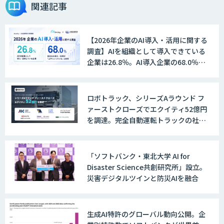
ョンを効率化「ZEROCK」
関連記事
【2026年企業のAI導入・活用に関する
＜Dify活用＞AIエージェントDRIVE
調査】AIを組織として導入できている
企業は26.8％。AI導入企業の68.0％
が、自社でのAI導入・活用は「上手く
いっている」と回答
戦略策定から実装まで一気通貫のAIエー
ロボトラック、シリーズAラウンド フ
ジェント開発
ァーストクローズでエクイティ52億円
を調達。完全自動運転トラックの社会
実装に向けた開発・実証を推進
WARP NEXT
「ソフトバンク・東北大学 AI for
Disaster Science共創研究所」設立。
災害デジタルツインと防災AIを融合
LINE WORKS AiNote
生成AI特許のグローバル動向公開。企