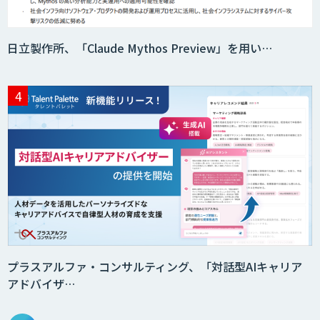
日立製作所、「Claude Mythos Preview」を用い…
AI価格調査ツールSmapra
secondz Agentsense
Smart Search
法人向けAIエージェント「OfficeAI社
員」
プラスアルファ・コンサルティング、「対話型AIキャリア
アドバイザ…
2層ナレッジ×AIで顧客コミュニケーシ