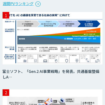
Microcosm×AIエンジニアでオンプレミ
週間PVランキング
スのAI導入支援サービス
生成AI活用 1day ブートキャンプ
データ分析エージェント
「AI課題の⽬利き」コンサルティングサ
富士ソフト、「Gen.2 AI事業戦略」を発表。共通基盤整備
ービス
しA…
フィジカルAI・AIロボット向け教師デー
タ収集・作成