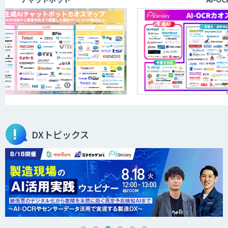
アリストルの法人向けAI研修
ELYZA Works with KDDI
JAPAN AI KNOWLEDGE
DXトピックス
医療文書作成を効率化する生成
AI「OPTiM AI ホスピタル」
オーダーメイドAI人材育成研修