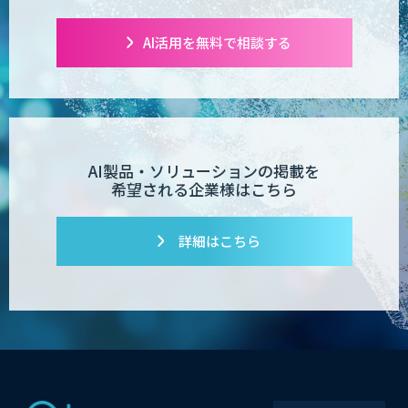
AI活用を無料で相談する
POPstation
業務特化型AIエージェントの開発支援
「業務AIプロ」
AI製品・ソリューションの掲載を
希望される企業様はこちら
Dify導入支援
詳細はこちら
Dify開発支援
PATPOST