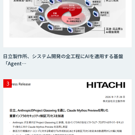
SaaS・サブスク向け収益管理プラット
フォーム「ソアスク」
JOINT AI Flow byGMO
日立製作所、システム開発の全工程にAIを適用する基盤
「Agent…
Teachme Biz
AIR-NEXUS
Acompany セキュアチャット