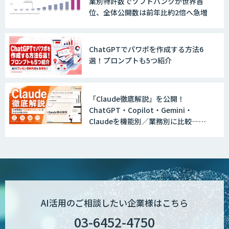
業別特許数でソフトバンクが世界首
Explaza 生成AI Partner｜AIエージェン
位、全体公開数は前年比約2倍へ急増
ト
ChatGPTでパワポを作成する方法6
選！プロンプトも5つ紹介
GENIEE SFA/CRM
「Claude徹底解説」を公開！
ChatGPT・Copilot・Gemini・
WAN-RECORD Plus
Claudeを機能別／業務別に比較―自
社に合う生成AIの選び方がわかる実践
ガイド
Explaza 生成AI Partner | AX
AI活用のご相談したい企業様はこちら
Wanderlust RAG コンシェルジュ
03-6452-4750