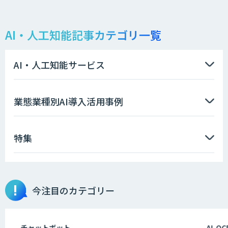
仕様書化「システム解析AI」
AI・人工知能記事カテゴリ一覧
LLMOチェキ
AI・人工知能サービス
AIエージェント開発支援
業態業種別AI導入活用事例
特集
AIエンジニアアカデミー（バイブコーデ
ィング研修）
今注目のカテゴリー
aiDAPTIV+
チャットボット
AI-OCR