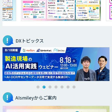
DXセカンドオピニオン
サテライトAI
DXトピックス
BIGDAT@Analysis
AI・データ活用コンサルティング・受託
開発支援
AIsmileyからご案内
AI・DXコンサルティング伴走支援サービ
ス