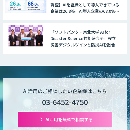
調査】AIを組織として導入できている
企業は26.8％。AI導入企業の68.0％
が、自社でのAI導入・活用は「上手く
いっている」と回答
「ソフトバンク・東北大学 AI for
Disaster Science共創研究所」設立。
災害デジタルツインと防災AIを融合
AI活用のご相談したい企業様はこちら
03-6452-4750
AI活用を無料で相談する