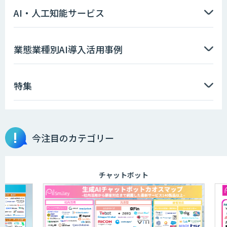
AI・人工知能サービス
Asteria AIoT Suite｜Gravio – 画像認識
業態業種別AI導入活用事例
AI活用サービス
特集
画像解析・デジタルツイン領域のAI開発
今注目のカテゴリー
AI開発・伴走支援・内製化支援
チャットボット
ID ZERO（アイディーゼロ）