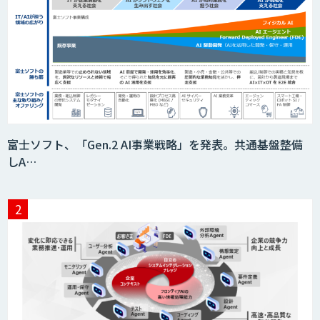
AIモデル開発
DX戦略・AIモデル構築コンサルティング
MAISTER™
富士ソフト、「Gen.2 AI事業戦略」を発表。共通基盤整備
しA…
サプライチェーンの計画業務最適化サー
ビス
MatrixFlow