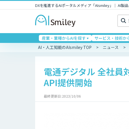
DXを推進するAIポータルメディア「AIsmiley」｜ A
検
索:
産業・業種からAIを探す
サービス・技術から
AI・人工知能のAIsmiley TOP
ニュース
電通デジタル 全社員対
API提供開始
最終更新日:2023/10/06