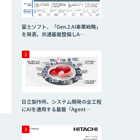
WAN-RECORD
Plus
富士ソフト、「Gen.2 AI事業戦略」
を発表。共通基盤整備しA…
Explaza 生成AI
Partner｜ 顧客対
応・接客 特化
Wanderlust RAG
コンシェルジュ
Dify導入支援
日立製作所、システム開発の全工程
にAIを適用する基盤「Agent…
Dify開発支援