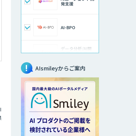
発支援
AI-BPO
データ分析/AI開
発/コンサルティン
グ
AIsmileyからご案内
Docify（ドシファ
イ）
imprai ezKotae
I
果
ログミーツ
powered by