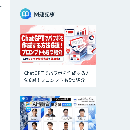
AI音声生成
トメーション・MAツール
ElevenLabs
関連記事
imprai ezCheck
miibo
ChatGPTでパワポを作成する方
法6選！プロンプトも5つ紹介
AI活用e-Learning
サービス
庁・地方自治体
CAIWA Service
Viii（カイワサー
ビスヴィー）
RAGデータ作成ツ