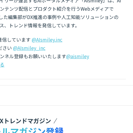
リーが運営するAIポータルメディア「AIsmiley」は、AI
ンテンツ配信とプロダクト紹介を行うWebメディアで
有した編集部がDX推進の事例や人工知能ソリューションの
ス、トレンド情報を発信しています。
でも発信しています
@AIsmiley.inc
ださい
@AIsmiley_inc
チャンネル登録もお願いいたします
@aismiley
る
DXトレンドマガジン
ールマガジン登録