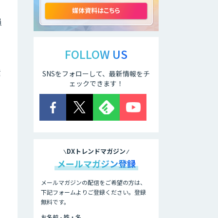
GPT-4
員
JOINT AI Flow
byGMO
FOLLOW US
環
SNSをフォローして、最新情報をチ
AIR-NEXUS
ェックできます！
全
secondz
Agentsense
DXトレンドマガジン
Smart Search
メールマガジン登録
メールマガジンの配信をご希望の方は、
下記フォームよりご登録ください。登録
法人向けAIエージ
ェント「OfficeAI
無料です。
社員」
お名前 - 姓・名