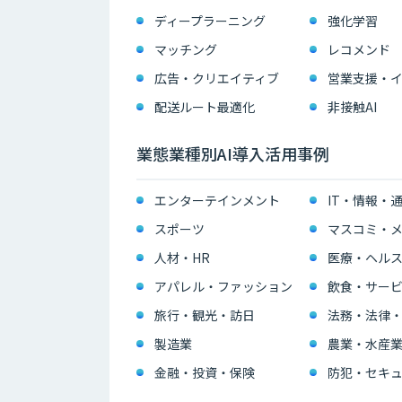
ディープラーニング
強化学習
マッチング
レコメンド
広告・クリエイティブ
配送ルート最適化
非接触AI
業態業種別AI導入活用事例
エンターテインメント
IT・情報・
スポーツ
マスコミ・メ
人材・HR
医療・ヘル
アパレル・ファッション
飲食・サー
旅行・観光・訪日
法務・法律
製造業
農業・水産
金融・投資・保険
防犯・セキュ