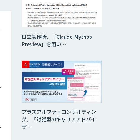
貴社専用ナレッジ
AI構築
日立製作所、「Claude Mythos
SELFBOT AIエ
ージェント
Preview」を用い…
HEROZ ASK
ナミックプライシング
異常検知AI
プラスアルファ・コンサルティン
需要予測＋業務最
グ、「対話型AIキャリアアドバイ
適化AIシステム
ザ…
『KISS』
ツイン