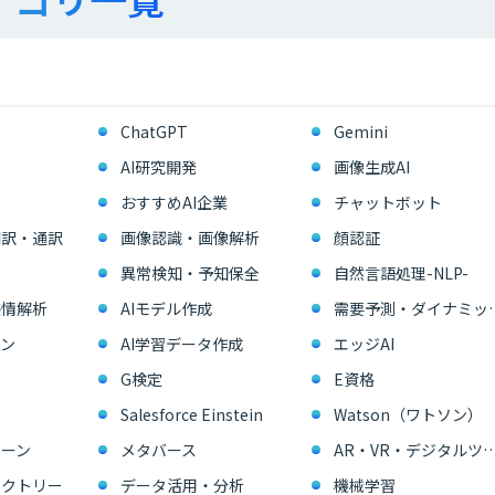
ChatGPT
Gemini
AI研究開発
画像生成AI
おすすめAI企業
チャットボット
翻訳・通訳
画像認識・画像解析
顔認証
異常検知・予知保全
自然言語処理-NLP-
感情解析
AIモデル作成
需要予測・ダイ
ン
AI学習データ作成
エッジAI
G検定
E資格
Salesforce Einstein
Watson（ワトソン）
ーン
メタバース
AR・VR・デジタル
ァクトリー
データ活用・分析
機械学習