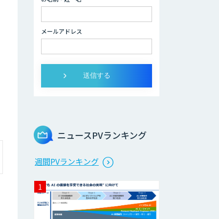
2層ナレッジ×AI
で顧客コミュニケ
ーションを効率化
メールアドレス
「ZEROCK」
＜Dify活用＞AIエ
ージェントDRIVE
運営を自動化し、
コミュニティで収
益化する
「TIMEWELL
ニュースPVランキング
BASE」
週間PVランキング
WARP NEXT
LINE WORKS
AiNote