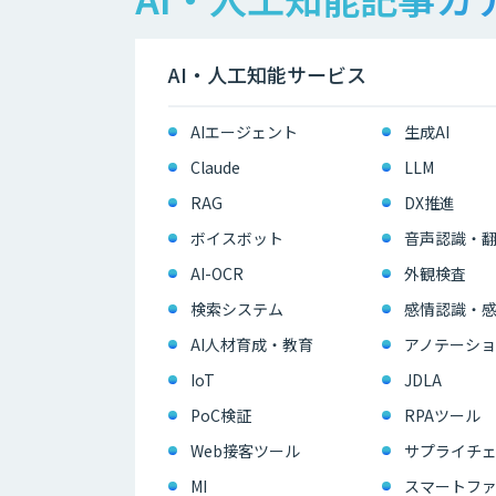
AI・人工知能サービス
AIエージェント
生成AI
Claude
LLM
RAG
DX推進
ボイスボット
音声認識・
AI-OCR
外観検査
検索システム
感情認識・
AI人材育成・教育
アノテーショ
IoT
JDLA
PoC検証
RPAツール
Web接客ツール
サプライチェ
MI
スマートフ