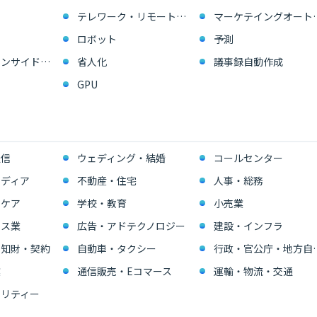
テレワーク・リモートワーク
マーケテイングオー
ロボット
予測
営業支援・インサイドセールス
省人化
議事録自動作成
GPU
通信
ウェディング・結婚
コールセンター
ディア
不動産・住宅
人事・総務
スケア
学校・教育
小売業
ビス業
広告・アドテクノロジー
建設・インフラ
・知財・契約
自動車・タクシー
行政・官公
業
通信販売・Eコマース
運輸・物流・交通
リティー