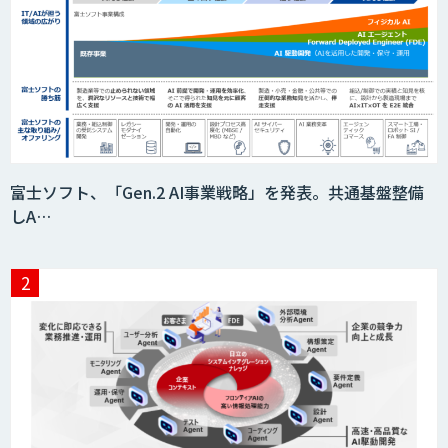
DHK CANVAS
Nuance Gatekeeper 声紋認証ソリュー
富士ソフト、「Gen.2 AI事業戦略」を発表。共通基盤整備
ション
しA…
音声認識／対話型AIのソリューション
Datatang AIデータ処理プラットフォー
ムサービス