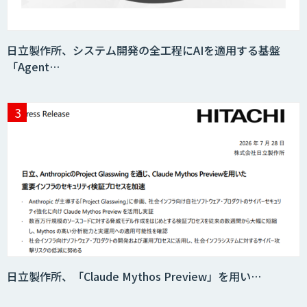
Datatang 高品質AIデータ収集・アノテ
ーションサービス
日立製作所、システム開発の全工程にAIを適用する基盤
「Agent…
AIボイス変換 Voidol -Powered by リ
アチェンvoice
Sakura TALK
応対品質チェック支援サービス「AI
Log」
コンタクトセンター向け応対支援サービ
日立製作所、「Claude Mythos Preview」を用い…
ス「AI Dig」