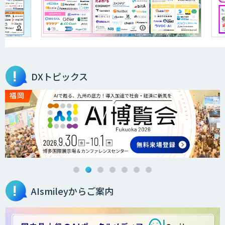
アポメイト
音声認識向け多言語音声コーパス販売サ
ービス
DXトピックス
IBT BizTAPAI
AI開発・伴走支援・内製化支援
AIsmileyからご案内
LINEWORKS AiCall（VOICEIVR）