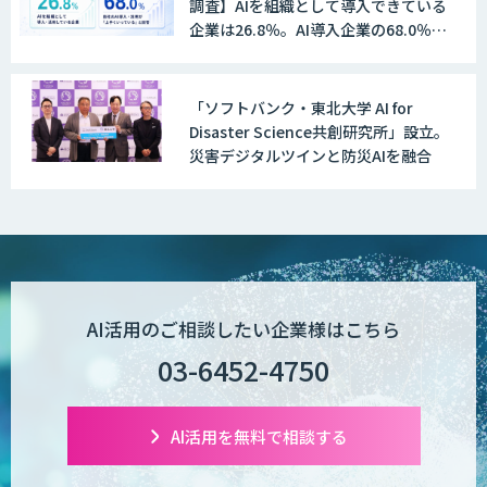
調査】AIを組織として導入できている
企業は26.8％。AI導入企業の68.0％
が、自社でのAI導入・活用は「上手く
いっている」と回答
「ソフトバンク・東北大学 AI for
Disaster Science共創研究所」設立。
災害デジタルツインと防災AIを融合
AI活用のご相談したい企業様はこちら
03-6452-4750
AI活用を無料で相談する