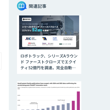
ャットサービス
「ナレフルチャッ
関連記事
ト」
オーダーメイドAI
開発
Video Questor
ロボトラック、シリーズAラウン
ド ファーストクローズでエクイ
Givery AI トレー
ティ52億円を調達。完全自動運
ニング＆アセスメ
ント
転トラックの社会実装に向けた
開発・実証を推進
Microsoft 365
Copilot活用支
援・研修
SAIL