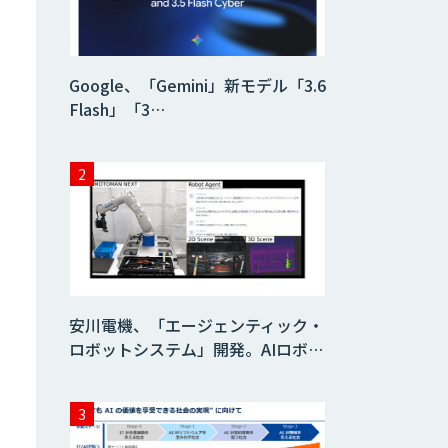
DX推進のパートナ
ーに「ジンベイ 生
成AI・DXコンサル
ティング」
Google、「Gemini」新モデル「3.6
Flash」「3…
生成AI×業務改善
研修 ベーシックプ
ラン
SAMURAI
YOSHINA
AI Worker
安川電機、「エージェンティック・
ロボットシステム」開発。AIロボ…
AI/DX人材育成研
修