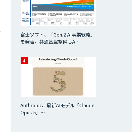
Copilot活用支援
ら
実践型AI活用研修
富士ソフト、「Gen.2 AI事業戦略」
サービス
を発表。共通基盤整備しA…
ChatGPTマスタ
ー養成講座 AIリス
キリング研修
MANA AI Chat
Anthropic、最新AIモデル「Claude
これからDXコア人
材を育成していく
Opus 5」…
ならDify研修
法人向け生成AIチ