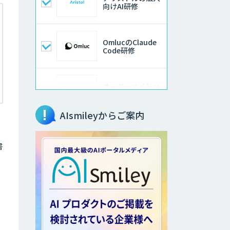
向けAI研修
OmlucのClaude
Code研修
オーダーメイドAI
人材育成研修
AIsmileyからご案内
データ分析/AI開
発/コンサルティン
グ
書
AI/DX研修
生成AI活用 1day
ロ
ブートキャンプ