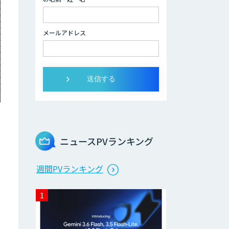
AI活用e-Learning
サービス
メールアドレス
manebi eラーニ
ング
生成AI研修サービ
ス「CCAL研修」
ニュースPVランキング
伴走型でAI活用を
定着させる「生成
AIブートキャン
週間PVランキング
プ」
AIガイドライン策
定コンサルティン
グ