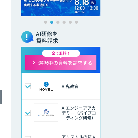
AI研修を
資料請求
全て無料！
選択中の資料を請求する
AI鬼教官
AIエンジニアアカ
デミー（バイブコ
ーディング研修）
アリストルの法人