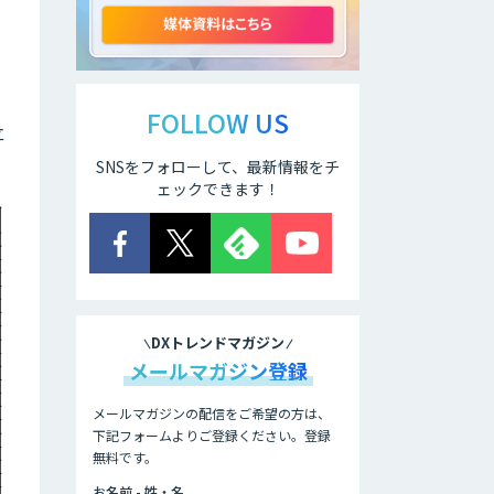
無料で診断！内製
化のためのAI業務
実装支援
FOLLOW US
立
SNSをフォローして、最新情報をチ
WARP NEXT
ェックできます！
Dify導入支援
DXトレンドマガジン
Dify開発支援
メールマガジン登録
メールマガジンの配信をご希望の方は、
下記フォームよりご登録ください。登録
RAG技術研修
無料です。
お名前 - 姓・名