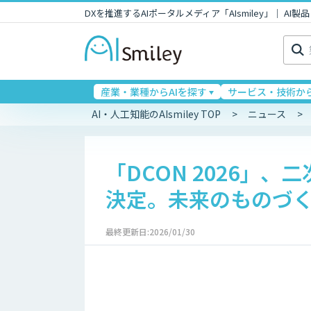
DXを推進するAIポータルメディア「AIsmiley」｜ A
検
索:
産業・業種からAIを探す
サービス・技術から
AI・人工知能のAIsmiley TOP
ニュース
「DCON 2026」
決定。未来のものづ
最終更新日:2026/01/30