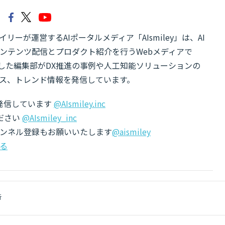
リーが運営するAIポータルメディア「AIsmiley」は、AI
ンテンツ配信とプロダクト紹介を行うWebメディアで
有した編集部がDX推進の事例や人工知能ソリューションの
ス、トレンド情報を発信しています。
でも発信しています
@AIsmiley.inc
ださい
@AIsmiley_inc
チャンネル登録もお願いいたします
@aismiley
る
析