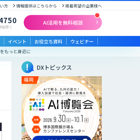
い方
情報提供はこちらから
掲載希望の企業様へ
-4750
AI活用を無料相談
末年始除く
イベント
お役立ち資料
ウェビナー
ル作成をもっと身近に
DXトピックス