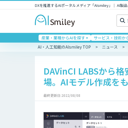
DXを推進するAIポータルメディア「AIsmiley」｜ A
検
索:
産業・業種からAIを探す
サービス・技術から
AI・人工知能のAIsmiley TOP
ニュース
DAVinCI LABSから格
場。AIモデル作成を
最終更新日:2022/08/08