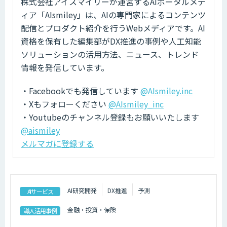
株式会社アイスマイリーが運営するAIポータルメデ
ィア「AIsmiley」は、AIの専門家によるコンテンツ
配信とプロダクト紹介を行うWebメディアです。AI
資格を保有した編集部がDX推進の事例や人工知能
ソリューションの活用方法、ニュース、トレンド
情報を発信しています。
・Facebookでも発信しています
@AIsmiley.inc
・Xもフォローください
@AIsmiley_inc
・Youtubeのチャンネル登録もお願いいたします
@aismiley
メルマガに登録する
AI研究開発
DX推進
予測
AIサービス
金融・投資・保険
導入活用事例