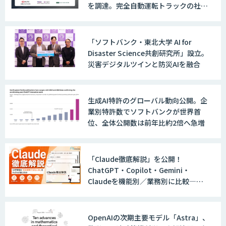
を調達。完全自動運転トラックの社会
実装に向けた開発・実証を推進
「ソフトバンク・東北大学 AI for
Disaster Science共創研究所」設立。
災害デジタルツインと防災AIを融合
生成AI特許のグローバル動向公開。企
業別特許数でソフトバンクが世界首
位、全体公開数は前年比約2倍へ急増
「Claude徹底解説」を公開！
ChatGPT・Copilot・Gemini・
Claudeを機能別／業務別に比較―自
社に合う生成AIの選び方がわかる実践
ガイド
OpenAIの次期主要モデル「Astra」、