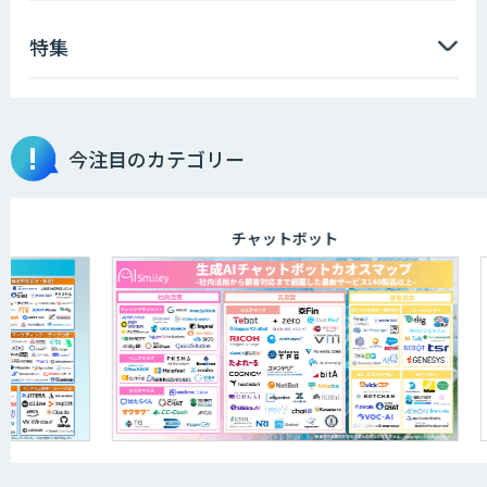
特集
【特許調査特化】生成AI構築サービス
今注目のカテゴリー
画像解析・デジタルツイン領域のAI開発
チャットボット
AI開発・伴走支援・内製化支援
「ジンベイ AI技術実装アドバイザリー」
サービス
オーダーメイドAI開発