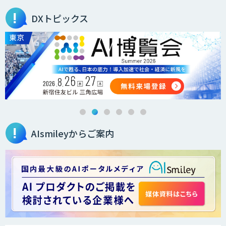
DXトピックス
ローカルLLM×RAG「Cosnex」
DXセカンドオピニオン
AIsmileyからご案内
生成AI活用コンサルティング
（BREEZE）
法人向け生成AIソリューション（受託開
発/PoC&コンサル）