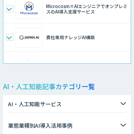
Microcosm×AIエンジニアでオンプレミ
スのAI導入支援サービス
貴社専用ナレッジAI構築
異常検知AI
AI・人工知能記事カテゴリ一覧
需要予測＋業務最適化AIシステム
『KISS』
AI・人工知能サービス
高性能 AI エンジン搭載エッジシステム
業態業種別AI導入活用事例
「VAB-5000」