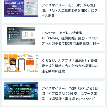
アイスマイリー、8/5（水）から2日
間、「AI・人工知能EXPO NEO」にブ
ース出展
Cloverse、アパレル特化型
AI「Clovia」提供開始。撮影・プロン
プト入力不要でEC着用画像生成、制作
時間最大95%削減
ぐるなび、AIアプリ「UMAME!」新機
能を提供開始。今の気分から最適なお
店を瞬時に提案
アイスマイリー、 7/29（水）から3日
間「イプロスAI 2026 夏」にブース出
展。来場登録・実来場でAmazonギフ
ト500円分プレゼント！