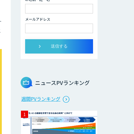
データ分析/AI開
発/コンサルティン
メールアドレス
す
グ
こ
Docify（ドシファ
イ）
STORM Platform
ニュースPVランキング
Cogent AI
週間PVランキング
Cabinet
AI/DX研修