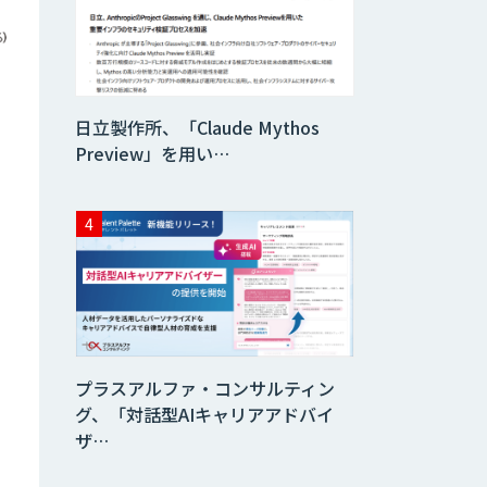
データ分析エージ
ェント
「AI課題の⽬利
日立製作所、「Claude Mythos
き」コンサルティ
ングサービス
Preview」を用い…
フィジカルAI・AI
ロボット向け教師
データ収集・作成
SaaS・サブスク
向け収益管理プラ
ットフォーム「ソ
アスク」
プラスアルファ・コンサルティン
JOINT AI Flow
グ、「対話型AIキャリアアドバイ
byGMO
ザ…