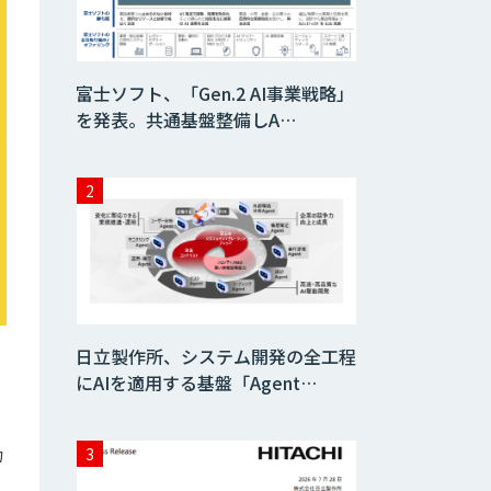
AIコール
富士ソフト、「Gen.2 AI事業戦略」
を発表。共通基盤整備しA…
imprai ezKotae
ログミーツ
powered by
GPT-4
Microcosm×AIエ
ンジニアでオンプ
レミスのAI導入支
日立製作所、システム開発の全工程
援サービス
ト
にAIを適用する基盤「Agent…
生成AI活用 1day
ブートキャンプ
カ