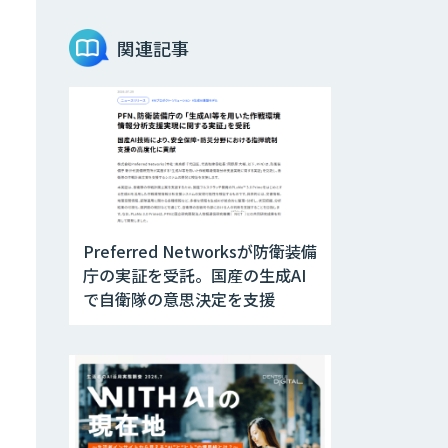
Teachme Biz
関連記事
AIR-NEXUS
Acompany セキ
ュアチャット
Preferred Networksが防衛装備
AI価格調査ツール
庁の実証を受託。国産の生成AI
Smapra
で自衛隊の意思決定を支援
secondz
Agentsense