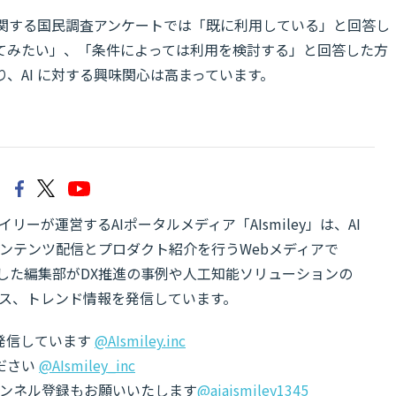
に関する国民調査アンケートでは「既に利用している」と回答し
てみたい」、「条件によっては利用を検討する」と回答した方
、AI に対する興味関心は高まっています。
リーが運営するAIポータルメディア「AIsmiley」は、AI
ンテンツ配信とプロダクト紹介を行うWebメディアで
有した編集部がDX推進の事例や人工知能ソリューションの
ス、トレンド情報を発信しています。
でも発信しています
@AIsmiley.inc
ださい
@AIsmiley_inc
チャンネル登録もお願いいたします
@aiaismiley1345