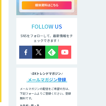
ELYZA Works
with KDDI
FOLLOW US
SNSをフォローして、最新情報をチ
JAPAN AI
KNOWLEDGE
ェックできます！
医療文書作成を効
率化する生成
AI「OPTiM AI ホ
スピタル」
DXトレンドマガジン
オーダーメイドAI
メールマガジン登録
人材育成研修
メールマガジンの配信をご希望の方は、
下記フォームよりご登録ください。登録
無料です。
Brain Plus for
Sales
お名前 - 姓・名