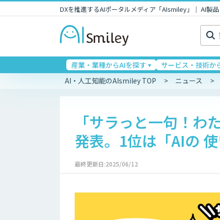
DXを推進するAIポータルメディア「AIsmiley」｜ A
検
索:
産業・業種からAIを探す
サービス・技術から
AI・人工知能のAIsmiley TOP
ニュース
「サラっと一句！わた
発表。1位は「AIの 使
最終更新日:2025/06/12