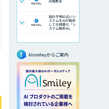
AI鬼教官
設計不明の古いシ
ステムをAIが解析
して仕様書化「シ
ステム解析AI」
LLMOチェキ
AIsmileyからご案内
AIエージェント開
発支援
AIエンジニアアカ
デミー（バイブコ
ーディング研修）
aiDAPTIV+