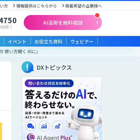
い方
情報提供はこちらから
掲載希望の企業様へ
-4750
AI活用を無料相談
末年始除く
イベント
お役立ち資料
ウェビナー
 使い方聞く AIに」
DXトピックス